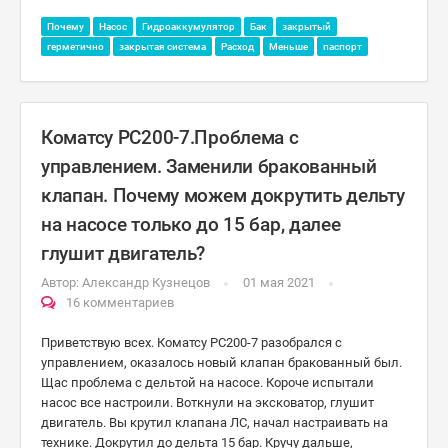
Почему
Насос
Гидроаккумулятор
Бак
закрытый
герметично
закрытая система
Расход
Меньше
паспорт
Коматсу РС200-7.Проблема с
управлением. Заменили бракованный
клапан. Почему можем докрутить дельту
на насосе только до 15 бар, далее
глушит двигатель?
Автор:
Александр Кузнецов
01 мая 2021
16 комментариев
Приветствую всех. Коматсу РС200-7 разобрался с
управлением, оказалось новый клапан бракованный был.
Щас проблема с дельтой на насосе. Короче испытали
насос все настроили. Воткнули на эксковатор, глушит
двигатель. Вы крутил клапана ЛС, начал настраивать на
технике. Докрутил до дельта 15 бар. Кручу дальше,