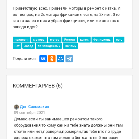
Приветствую всех. Привезли моторы в ремонт с катка. И
вот вопрос, на 2х мотора фрикционы есть, на 2х нет. Это
кто то залез в них и убрал фрикционы, или же они так с
завода идут?
привезти
моторы
мотор
Ремонт
каток
Фрикционы
есть
нет
Завод
по заводскому
Почему
Поделиться
КОММЕНТАРИЕВ (6)
Ден Соломахин
09 сентября 2021
Думаю,если ты занимаешся ремонтом такого
оборудования,то кому как ни тебе знать должны они там
стоять или нет,проверяй,промеряй,так тебе кто по груде
железа скажет что там должно быть,а то ещё вопросы