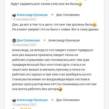
будут задавать,мол зачем снял,они же были
Александр Кузнецов
Ден Соломахин
10 сентября 2021
Ден, да вот в том то и дело, что они там должны быть
.
Но клиент уверяет что не было с новья. Вот и сижу думаю
Ден Соломахин
Александр Кузнецов
10 сентября 2021
Александр, не всегда,то что говорит клиент правда,ко
мне раз машина приехала,говорит печка не
работает,спрашиваю как поломалась,мол там шум
предварительный был или плохо дуть стала,а он
чешет,мол вышел в магазин,прихожу а печка не
работает,это хорошо я при нем стал разбирать,на его
глазах,вытаскиваю из воздуховода ворох листьев и
дохлую крысу,моторчика нет!,ты понимаешь,его нет,как
она могла работать без мотора
Александр Кузнецов
Ден Соломахин
10 сентября 2021