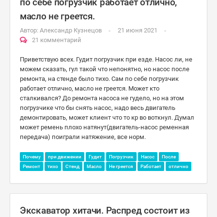
по себе погрузчик работает отлично,
масло не греется.
Автор:
Александр Кузнецов
21 июня 2021
21 комментарий
Приветствую всех. Гудит погрузчик при езде. Насос ли, не
можем сказать, гул такой что непонятно, но насос после
ремонта, на стенде было тихо. Сам по себе погрузчик
работает отлично, масло не греется. Может кто
сталкивался? До ремонта насоса не гудело, но на этом
погрузчике что бы снять насос, надо весь двигатель
демонтировать, может клиент что то кр во воткнул. Думал
может ремень плохо натянут(двигатель-насос ременная
передача) поиграли натяжение, все норм.
Почему
при движении
Гудит
Погрузчик
Насос
После
Ремонт
тихо
Стенд
Масло
Не греется
Работает
отлично
Экскаватор хитачи. Распред состоит из