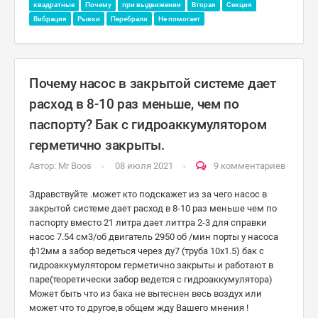
квадратные
Почему
при выдвижении
Вторая
Секция
Вибрация
Рывки
Перебрали
Не помогает
Почему насос в закрытой системе дает
расход в 8-10 раз меньше, чем по
паспорту? Бак с гидроаккумулятором
герметично закрыты.
Автор:
Mr Boos
08 июля 2021
9 комментариев
Здравствуйте .может кто подскажет из за чего насос в
закрытой системе дает расход в 8-10 раз меньше чем по
паспорту вместо 21 литра дает литтра 2-3 для справки
насос 7.54 см3/об двигатель 2950 об /мин порты у насоса
ф12мм а забор ведеться через ду7 (труба 10х1.5) бак с
гидроаккумулятором герметично закрыты и работают в
паре(теоретически забор ведется с гидроаккумулятора)
Может быть что из бака не вытеснен весь воздух или
может что то другое,в общем жду Вашего мнения !