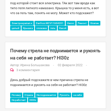
под которой стоит вся электрика. ТАк вот там вроде как
типо геля липкого намазано. Крышка то у меня есть, а вот
что за гель там, понять не могу. Может кто подскажет?
Электрокрапал н
Danfoss MCV116G4201
Насос
Ремонт
Клапан
целый
Крышка
сломана
гель
Какой
Почему стрела не поднимается и рукоять
на себя не работает? HI30z
Автор:
Ирина Большакова
02 февраля 2022
3 комментария
День добрый подскажите в чем причина стрела не
поднимается и рукоять на себя не работает? HI30z
Почему
Стрела
Не поднимается
Рукоять
на себя
Не работает
HI30z