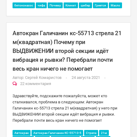
бетононасос
чифа
Почему
Клинит
шибер
Греется
Масло
Автокран Галичанин кс-55713 стрела 21
м(квадратная) Почему при
ВЫДВИЖЕНИИ второй секции идёт
вибрация и рывки? Перебрали почти
весь кран ничего не помогает
Автор:
Сергей Комаристов
24 августа 2021
22 комментария
Здравствуйте, подскажите пожалуйста, может кто
сталкивался, проблема в следующем: Автокран
Галичанин кс-55713 стрела 21 м(квадратная) у него при
ВЫДВИЖЕНИИ второй секции идёт вибрация и рывки.
Перебрали почти весь кран ничего не помогает
Автокран
Автокран Галичанин КС-55713-5
Стрела
21м