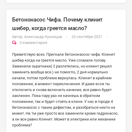
Бетононасос Чифа. Почему клинит
шибер, когда греется масло?
Автор:
Александр Кузнецов
23 сентября 2021
3 комментария
Приветствую всех. Пригнали бетононаосос чифа. Клинит
шибер когда на греется масло. Уже сломали голову.
Заменили оьратники( 2 разлетелись, но клиент решил
заменить вообще все.) не помогло, 2 дня нормально
качали, потом проблема вернулась. Клинит в крайнем
положении, в момент переключения. И даже если ты
отключить и снова включить качение, все равно будет
заклинин. Пока пару раз не качнешь в обратном
положении, так и будет стоять в клине. У нас в городе 4
бетононаосос с таким дефектом, и разобраться никто не
может. На 1м уже просто все заменили кроме гидронасос,
а он все равно Клинит. Может в электрике или механике
проблема?