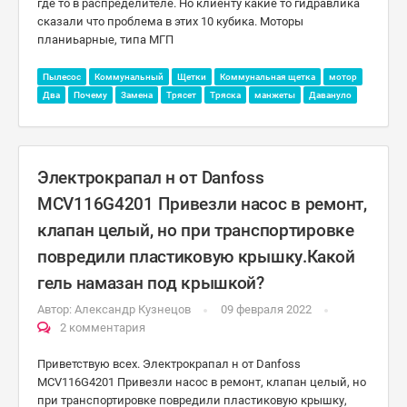
где то в распределителе. Но клиенту какие то гидравлика
сказали что проблема в этих 10 кубика. Моторы
планиьарные, типа МГП
Пылесос
Коммунальный
Щетки
Коммунальная щетка
мотор
Два
Почему
Замена
Трясет
Тряска
манжеты
Давануло
Электрокрапал н от Danfoss
MCV116G4201 Привезли насос в ремонт,
клапан целый, но при транспортировке
повредили пластиковую крышку.Какой
гель намазан под крышкой?
Автор:
Александр Кузнецов
09 февраля 2022
2 комментария
Приветствую всех. Электрокрапал н от Danfoss
MCV116G4201 Привезли насос в ремонт, клапан целый, но
при транспортировке повредили пластиковую крышку,