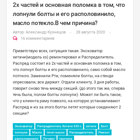
2х частей и основная поломка в том, что
лопнули болты и его располовинило,
масло потекло.В чем причина?
Автор:
Александр Кузнецов
28 августа 2020
16 комментариев
Приветствую всех, ситуация такая. Эксковатор
хитачи(модель хз) ремонтировал и Распределитель.
Распред состоит из 2х частей и основная поломка в том,
что лопнул болты и его располовинило, само собой масло
потпкло. Заменили Рти, поменяли болты, на стенде
опресовали, все держит. Отдали клиенту, 3 дня работы,
говорит сново течь между секций. (до этого так же, сперва
течь была, полом болты лопнули). Может ли быть такое,
что у клиента раму повезло, на которую устанавливают
Распред и из за этого болты летят которые соединяют 2
секции?
Экскаватор
Распределитель Хитачи 330 с
хитачи
Болт
лопнули
Масло
течет масло
Распределитель
Ремонт
располовинило
Почему
причина