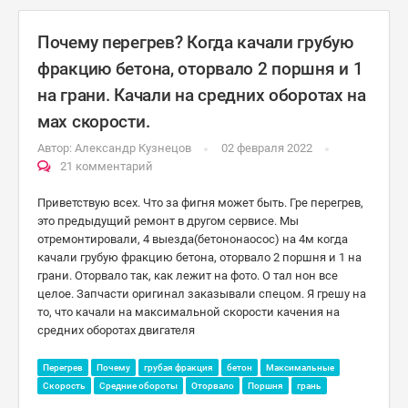
Почему перегрев? Когда качали грубую
фракцию бетона, оторвало 2 поршня и 1
на грани. Качали на средних оборотах на
мах скорости.
Автор:
Александр Кузнецов
02 февраля 2022
21 комментарий
Приветствую всех. Что за фигня может быть. Гре перегрев,
это предыдущий ремонт в другом сервисе. Мы
отремонтировали, 4 выезда(бетононаосос) на 4м когда
качали грубую фракцию бетона, оторвало 2 поршня и 1 на
грани. Оторвало так, как лежит на фото. О тал нон все
целое. Запчасти оригинал заказывали спецом. Я грешу на
то, что качали на максимальной скорости качения на
средних оборотах двигателя
Перегрев
Почему
грубая фракция
бетон
Максимальные
Скорость
Средние обороты
Оторвало
Поршня
грань