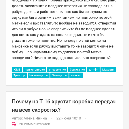
что делали ? У меня причём приходится прям сильно рано
делать зажигания а позднее отверстия не совпадают на
рябухе даже… и работает слышно как бы со стуком по
звуку как бы с ранним зажиганием но повторяю по этой
метке если выставлять то вообще не заводится, отверстия
что ли в рябухе новые сверлить что бы по позднее сделать
дак опять как угадать на сколько сдвигать их что бы
угадать тоже не понятно. Но почему по этой метке на
маховике если рябуху выставить то не заводится ниче не
пойму … по нормальному то должен по этой метке
заводится ? Ничего не надо дополнительно опережать?
ЮМЗ
при установке
опережение
Зажигание
штифт
Маховик
Трактор
Не заводится
Заводится
сильно
Почему на Т 16 хрустит коробка передач
на всех скоростях?
Автор:
Алена Инина
22 июня 10:10
20 комментариев