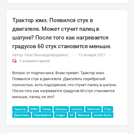
Трактор юмз. Появился стук в
двигателе. Может стучит палец в
шатуне? После того как нагревается
градусов 60 стук становится меньше.
Автор:
Олег Винокуров(админ)
12 января 2021
6 комментариев
Вопрос от подписчика: Всем привет. Трактор юмз.
Появился стук в двигателе. Двигатель перебратый
полностью, есть подозрения, что стучит палец в шатуне.
После того как нагревается градусов 60 стук становится
меньше, палец ли это?
Трактор
ЮМЗ
Палец
Шатуны
стучать
Застучал
Стук
Двигатель
Нагревается
градус
60
Меньше
может быть