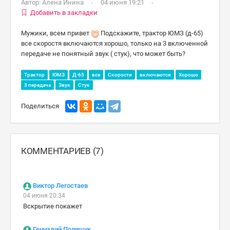
Автор:
Алена Инина
04 июня 19:21
Добавить в закладки
Мужики, всем привет
Подскажите, трактор ЮМЗ (д-65)
все скоростя включаются хорошо, только на 3 включенной
передаче не понятный звук ( стук), что может быть?
Трактор
ЮМЗ
Д-65
все
Скорости
включаются
Хорошо
3 передача
Звук
Стук
Поделиться
КОММЕНТАРИЕВ (7)
Виктор Легостаев
04 июня 20:34
Вскрытие покажет
Геннадий Полищук