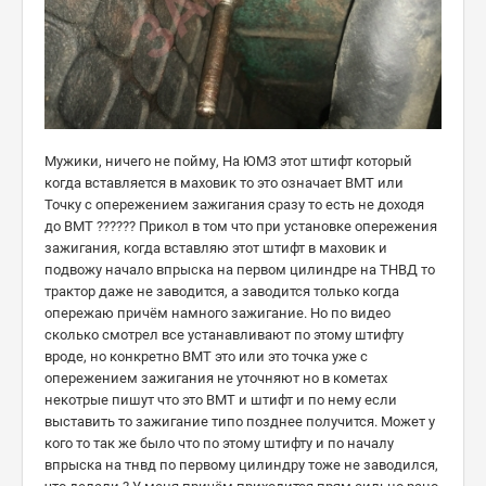
Мужики, ничего не пойму, На ЮМЗ этот штифт который
когда вставляется в маховик то это означает ВМТ или
Точку с опережением зажигания сразу то есть не доходя
до ВМТ ?????? Прикол в том что при установке опережения
зажигания, когда вставляю этот штифт в маховик и
подвожу начало впрыска на первом цилиндре на ТНВД то
трактор даже не заводится, а заводится только когда
опережаю причём намного зажигание. Но по видео
сколько смотрел все устанавливают по этому штифту
вроде, но конкретно ВМТ это или это точка уже с
опережением зажигания не уточняют но в кометах
некотрые пишут что это ВМТ и штифт и по нему если
выставить то зажигание типо позднее получится. Может у
кого то так же было что по этому штифту и по началу
впрыска на тнвд по первому цилиндру тоже не заводился,