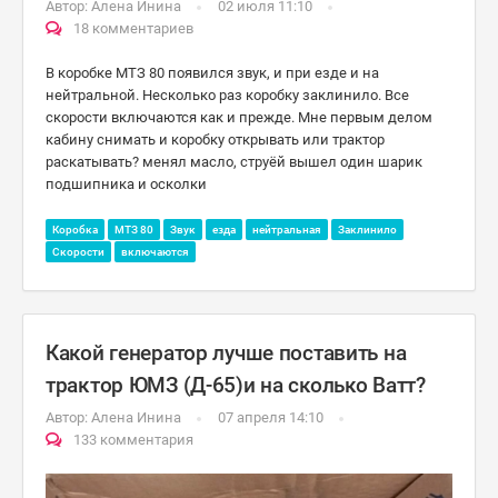
Автор:
Алена Инина
02 июля 11:10
18 комментариев
В коробке МТЗ 80 появился звук, и при езде и на
нейтральной. Несколько раз коробку заклинило. Все
скорости включаются как и прежде. Мне первым делом
кабину снимать и коробку открывать или трактор
раскатывать? менял масло, струёй вышел один шарик
подшипника и осколки
Коробка
МТЗ 80
Звук
езда
нейтральная
Заклинило
Скорости
включаются
Какой генератор лучше поставить на
трактор ЮМЗ (Д-65)и на сколько Ватт?
Автор:
Алена Инина
07 апреля 14:10
133 комментария