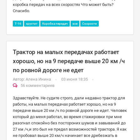
коробка передач на всех скоростях Что может быть?
Спасибо.
Т-16
хрустит
Коробка передач
все
Скорости
Трактор на малых передачах работает
хорошо, но на 9 передаче выше 20 км /ч
по ровной дороге не едет
Автор:
Алена Инина
03 июня 18:35
56 комментариев
Здравствуйте. Не судите строго, дали недавно трактор для
работы, на малых передачах работает хорошо, но на 9
передаче выше 20 км /ч по ровной дороге не идет. Человек
который до меня работал, во время стажировки при мне
разогнал спокойно без постороних шумов и завываний до
27 км /ч,и это был не предел возможностей трактора. Я как
не пробовал выше 20 км/ч начинает все дребезжать в