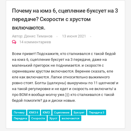
Почему на юмз 6, сцепление буксует на 3
передаче? Скорости с хрустом
включаются.
Автор:
Денис Тиманов
13 июня 2021
14 комментариев
Всем привет! Подскажите, кто сталкивался с такой бедой
на юмз 6, сцепление буксует на 3 передаче, даже на
маленький пригорок не поднимается. и скоростя с
охреневшим хрустом включаются. Веренее сказать, еле
еле как включаются. Лапки относительно выжимного
ровно стоят. Болты (щелкуны) выкручены по 11 щелчков! и
на такой регулировке и не едет и скорость не включить! а
про ВОМ я вообще молчу уже.))) кто сталкивался с такой
бедой помогите? да и диски новые.
Почему
ЮМЗ 6
ЮМЗ
Сцепление
Буксует
Передача 3
Передача
Скорости
Хруст
включаются