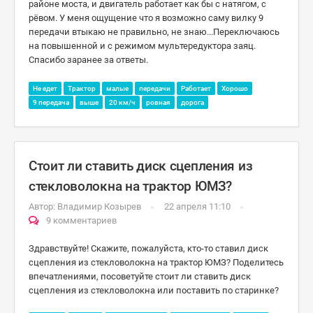
районе моста, и двигатель работает как бы с натягом, с
рёвом. У меня ощущение что я возможно саму вилку 9
передачи втыкаю не правильно, не знаю...Переключаюсь
на повышенной и с режимом мультередуктора заяц.
Спасибо заранее за ответы.
Не едет
Трактор
малые
передачи
Работает
Хорошо
9 передача
выше
20 км/ч
ровная
дорога
Стоит ли ставить диск сцепления из
стекловолокна на трактор ЮМЗ?
Автор:
Владимир Козырев
22 апреля 11:10
9 комментариев
Здравствуйте! Скажите, пожалуйста, кто-то ставил диск
сцепления из стекловолокна на трактор ЮМЗ? Поделитесь
впечатлениями, посоветуйте стоит ли ставить диск
сцепления из стекловолокна или поставить по старинке?