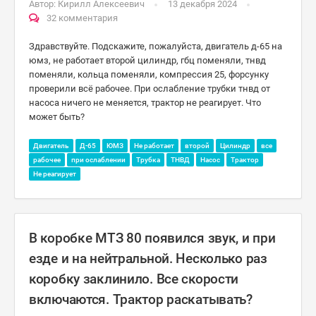
Автор:
Кирилл Алексеевич
13 декабря 2024
32 комментария
Здравствуйте. Подскажите, пожалуйста, двигатель д-65 на
юмз, не работает второй цилиндр, гбц поменяли, тнвд
поменяли, кольца поменяли, компрессия 25, форсунку
проверили всё рабочее. При ослабление трубки тнвд от
насоса ничего не меняется, трактор не реагирует. Что
может быть?
Двигатель
Д-65
ЮМЗ
Не работает
второй
Цилиндр
все
рабочее
при ослаблении
Трубка
ТНВД
Насос
Трактор
Не реагирует
В коробке МТЗ 80 появился звук, и при
езде и на нейтральной. Несколько раз
коробку заклинило. Все скорости
включаются. Трактор раскатывать?