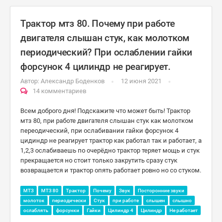
Трактор мтз 80. Почему при работе
двигателя слышан стук, как молотком
периодический? При ослаблении гайки
форсунок 4 цилиндр не реагирует.
Автор:
Александр Боденков
12 июня 2021
14 комментариев
Всем доброго дня! Подскажите что может быть! Трактор
мтз 80, при работе двигателя слышан стук как молотком
переодический, при ослабивании гайки форсунок 4
цидиндр не реагирует трактор как работал так и работает, а
1,2,3 ослабиваешь по очерёдно трактор теряет мощь и стук
прекращается но стоит только закрутить сразу стук
возвращается и трактор опять работает ровно но со стуком.
МТЗ
МТЗ 80
Трактор
Почему
Звук
Посторонние звуки
молоток
периодически
Стук
при работе
слышен
слышно
ослаблять
форсунки
Гайки
Цилиндр 4
Цилиндр
Не работает