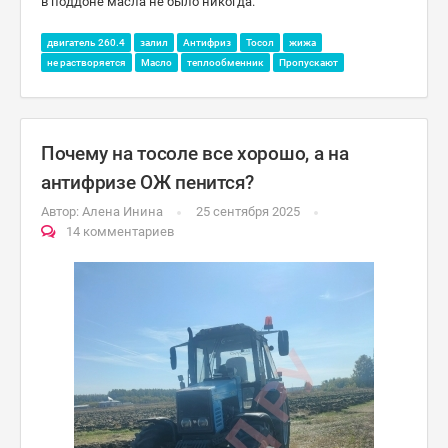
в поддоне масла не было никогда.
двигатель 260.4
залил
Антифриз
Тосол
жижа
не растворяется
Масло
теплообменник
Пропускают
Почему на тосоле все хорошо, а на
антифризе ОЖ пенится?
Автор:
Алена Инина
25 сентября 2025
14 комментариев