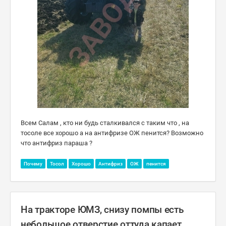
Всем Салам , кто ни будь сталкивался с таким что , на
тосоле все хорошо а на антифризе ОЖ пенится? Возможно
что антифриз параша ?
Почему
Тосол
Хорошо
Антифриз
ОЖ
пенится
На тракторе ЮМЗ, снизу помпы есть
небольшое отверстие оттуда капает