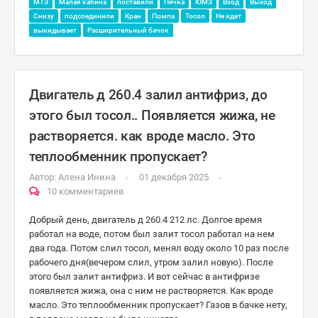
МТЗ
Малая кабина
поставили
Печка
ЮМЗ
Вход
Выход
Снизу
подсоединили
Кран
Помпа
Тосол
Не идет
выкидывает
Расширительный бачок
Двигатель д 260.4 залил антифриз, до
этого был тосол.. Появляется жижа, не
растворяется. как вроде масло. Это
теплообменник пропускает?
Автор:
Алена Инина
01 декабря 2025
10 комментариев
Добрый день, двигатель д 260.4 212 лс. Долгое время
работал на воде, потом был залит тосол работал на нем
два года. Потом слил тосол, менял воду около 10 раз после
рабочего дня(вечером слил, утром залил новую). После
этого был залит антифриз. И вот сейчас в антифризе
появляется жижа, она с ним не растворяется. Как вроде
масло. Это теплообменник пропускает? Газов в бачке нету,