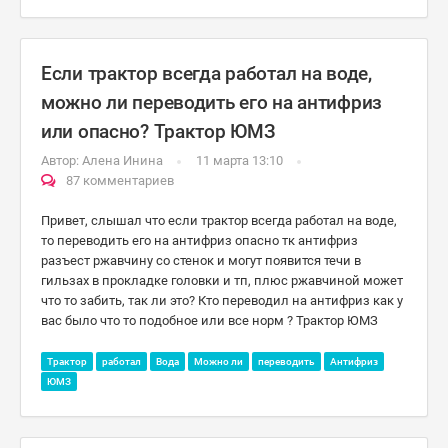
Если трактор всегда работал на воде,
можно ли переводить его на антифриз
или опасно? Трактор ЮМЗ
Автор:
Алена Инина
11 марта 13:10
87 комментариев
Привет, слышал что если трактор всегда работал на воде,
то переводить его на антифриз опасно тк антифриз
разъест ржавчину со стенок и могут появится течи в
гильзах в прокладке головки и тп, плюс ржавчиной может
что то забить, так ли это? Кто переводил на антифриз как у
вас было что то подобное или все норм ? Трактор ЮМЗ
Трактор
работал
Вода
Можно ли
переводить
Антифриз
ЮМЗ