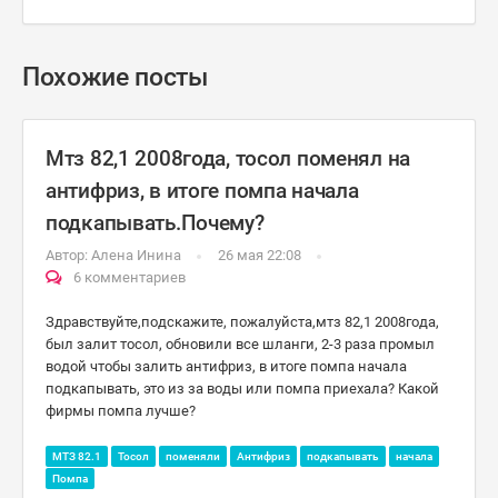
Похожие посты
Мтз 82,1 2008года, тосол поменял на
антифриз, в итоге помпа начала
подкапывать.Почему?
Автор:
Алена Инина
26 мая 22:08
6 комментариев
Здравствуйте,подскажите, пожалуйста,мтз 82,1 2008года,
был залит тосол, обновили все шланги, 2-3 раза промыл
водой чтобы залить антифриз, в итоге помпа начала
подкапывать, это из за воды или помпа приехала? Какой
фирмы помпа лучше?
МТЗ 82.1
Тосол
поменяли
Антифриз
подкапывать
начала
Помпа