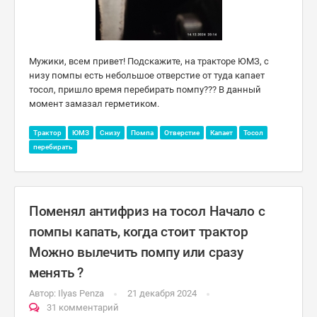
Мужики, всем привет! Подскажите, на тракторе ЮМЗ, с
низу помпы есть небольшое отверстие от туда капает
тосол, пришло время перебирать помпу??? В данный
момент замазал герметиком.
Трактор
ЮМЗ
Снизу
Помпа
Отверстие
Капает
Тосол
перебирать
Поменял антифриз на тосол Начало с
помпы капать, когда стоит трактор
Можно вылечить помпу или сразу
менять ?
Автор:
Ilyas Penza
21 декабря 2024
31 комментарий