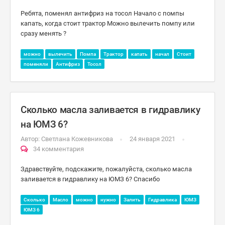
Ребята, поменял антифриз на тосол Начало с помпы
капать, когда стоит трактор Можно вылечить помпу или
сразу менять ?
можно
вылечить
Помпа
Трактор
капать
начал
Стоит
поменяли
Антифриз
Тосол
Сколько масла заливается в гидравлику
на ЮМЗ 6?
Автор:
Светлана Кожевникова
24 января 2021
34 комментария
Здравствуйте, подскажите, пожалуйста, сколько масла
заливается в гидравлику на ЮМЗ 6? Спасибо
Сколько
Масло
можно
нужно
Залить
Гидравлика
ЮМЗ
ЮМЗ 6