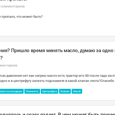
8 комментариев
м пропало, что может быть?
ения? Пришло время менять масло, думаю за одно 
ь?
мментариев
усах давления нет как нагрею масло есть трактор мтз 80 после гада экс
дно и в центрифугу залезть подскажите в какой клапан лезть?Спасибо 
апуск на холодную
Поменять
Центрифуга
Клапан
Какой
днялось и сразу падает. В чем может быть причин