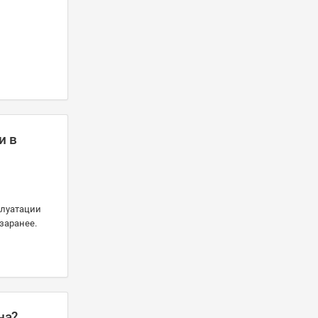
и в
плуатации
заранее.
а? .