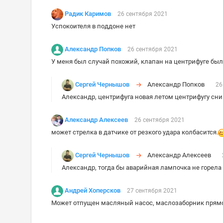
Радик Каримов
26 сентября 2021
Успокоителя в поддоне нет
Александр Попков
26 сентября 2021
У меня был случай похожий, клапан на центрифуге был в
Сергей Чернышов
Александр Попков
26
Александр, центрифуга новая летом центрифугу сн
Александр Алексеев
26 сентября 2021
может стрелка в датчике от резкого удара колбасится.
Сергей Чернышов
Александр Алексеев
Александр, тогда бы аварийная лампочка не горела 
Андрей Хоперсков
27 сентября 2021
Может отпущен масляный насос, маслозаборник прямо