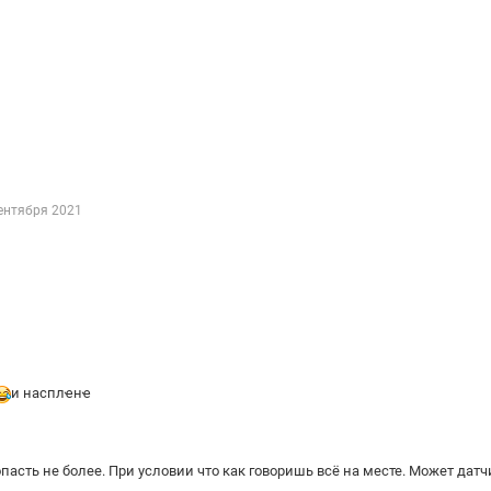
ентября 2021
и насплҽнҽ
пасть не более. При условии что как говоришь всё на месте. Может датч