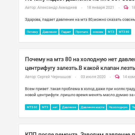
Автор:
Александр Ахмадиев
18 января 2021
1
Здарова, падает давление на мтз 80,можно сказать совсе
Почему
Давление
Падает
Пропало
совсем
МТЗ
МТЗ 80
Почему на мтз 80 на холодную нет давл
центрифугу залезть.В какой клапан лезт
Автор:
Сергей Чернышов
03 июля 2020
14 ко
Всем привет .такая проблема в холод даже при нолях град
новой центрифуги .пришло время менять масло думаю за о
МТЗ 80
МТЗ
нет
Давление
Давление масла
На холодную
З
КПП после ремонта. Заводим давление по