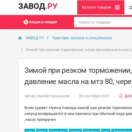
ЗАВОД
.РУ
Каталог товаров
Акции и скидки
ЗАВОД РУ
Трактора, сельхоз и спецтехника
Зимой при резком торможении, когда врезаешься в снег р
Зимой при резком торможении, 
давление масла на мтз 80, чер
Автор:
Сергей Чернышов
25 сентября 2021
Доб
Всем привет. Нужна помощь зимой при резком торможении 
секунд возвращается в чем причина при обычной езде да
,насос прикручен
зима
Резко
тормозить
Падает
Давление
снег
Давление ма