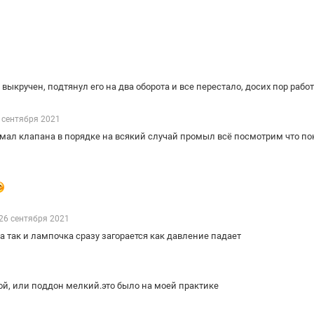
ыкручен, подтянул его на два оборота и все перестало, досих пор работ
 сентября 2021
имал клапана в порядке на всякий случай промыл всё посмотрим что п
26 сентября 2021
а так и лампочка сразу загорается как давление падает
й, или поддон мелкий.это было на моей практике