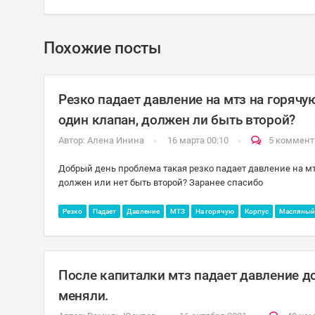
Похожие посты
Резко падает давление на мтз на горячу
один клапан, должен ли быть второй?
Автор:
Алена Инина
16 марта 00:10
5 коммент
Добрый день проблема такая резко падает давление на мт
должен или нет быть второй? Заранее спасибо
Резко
Падает
Давление
МТЗ
На горячую
Корпус
Масляный
После капиталки мтз падает давление до
меняли.