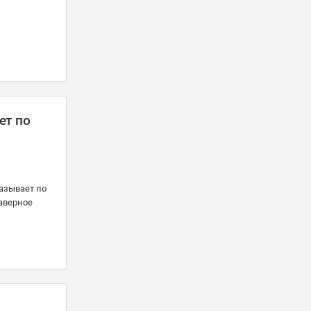
ет по
казывает по
Наверное