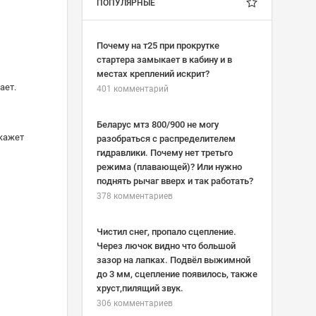
ПОПУЛЯРНЫЕ
Почему на т25 при прокрутке
стартера замыкает в кабину и в
местах креплений искрит?
ает.
401 комментарий
Беларус мтз 800/900 не могу
окажет
разобраться с распределителем
гидравлики. Почему нет третьго
режима (плавающей)? Или нужно
поднять рычаг вверх и так работать?
378 комментариев
Чистил снег, пропало сцепление.
Через лючок видно что большой
зазор на лапках. Подвёл выжимной
до 3 мм, сцепление появилось, также
хруст,пилящий звук.
306 комментариев