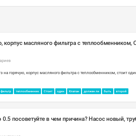
ю, корпус масляного фильтра с теплообменником, 
ариев
з на горячую, корпус масляного фильтра с теплообменником, стоит оди
 фильтр
теплообменник
Стоит
один
Клапан
должен ли
быть
второй
 0.5 посоветуйте в чем причина? Насос новый, тру