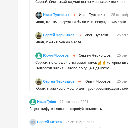
Сергей, был такой случай когда маслогасительная 
Иван Пустохин
Иван Пустохин
25 сентяб
Иван, но там задержки были 5-10 секунд примерно
Сергей Чернышов
Иван Пустохин
25 сен
Иван, у меня она на месте
Юрий Морозов
Сергей Чернышов
26 сен
Сергей, не слушай этих советников
️которые ди
Попробуй залить масло по гуще в движок.
Сергей Чернышов
Юрий Морозов
26 сен
Юрий, я заливаю масло для турбированых двигателе
Иван Губин
25 сентября 2021
В центрифуге клапан попробуй поменять
Сергей Котяев
25 сентября 2021