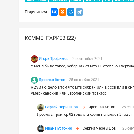
Поделиться
КОММЕНТАРИЕВ (22)
Игорь Трофимов
25 сентября 2021
У меня было такое, заборник от мтз-50 стоял, он верт
Ярослав Котов
25 сентября 2021
Я думаю дело в том что мтз собран или в ссср или в с
Американский или Европейский трактор.
Сергей Чернышов
Ярослав Котов
25 сен
Ярослав, трактор 92 года эта хрень началась 2 года 
Иван Пустохин
Сергей Чернышов
25 сен