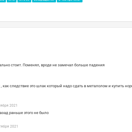
икально стоит. Поменял, вроде не замечал больше падения
нг , как следствие это шлак который надо сдать в металолом и купить н
тября 2021
назад раньше этого не было
тября 2021