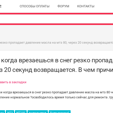
СПОСОБЫ ОПЛАТЫ
ФОРУМ
КОНТАКТЫ
езко пропадает давление масла на мтз 80, через 20 секунд возвращаетс
когда врезаешься в снег резко пропад
ез 20 секунд возвращается. В чем прич
авить в закладки
когда врезаешься в снег резко пропадает давление масла на мтз 80 ч
вление нормальное ?освободилось время только сейчас для ремонта .т
сла
МТЗ
МТЗ 80
возвращается
В чем причина?