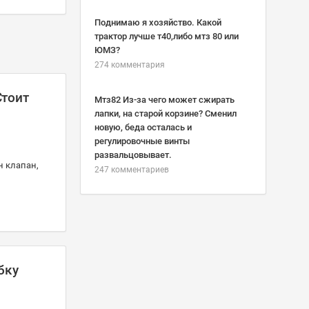
Поднимаю я хозяйство. Какой
трактор лучше т40,либо мтз 80 или
ЮМЗ?
274 комментария
Стоит
Мтз82 Из-за чего может сжирать
лапки, на старой корзине? Сменил
новую, беда осталась и
регулировочные винты
развальцовывает.
н клапан,
247 комментариев
бку