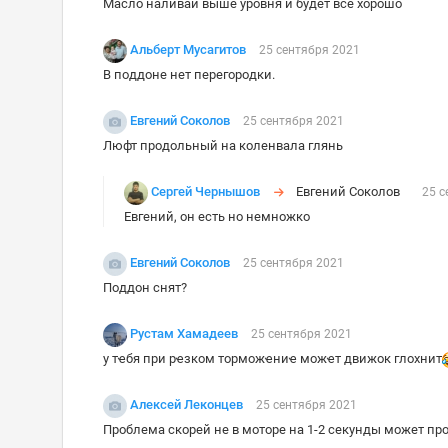
Масло наливай выше уровня и будет всё хорошо
Альберт Мусагитов
25 сентября 2021
В поддоне нет перегородки.
Евгений Соколов
25 сентября 2021
Люфт продольный на коленвала глянь
Сергей Чернышов
Евгений Соколов
25 с
Евгений, он есть но немножко
Евгений Соколов
25 сентября 2021
Поддон снят?
Рустам Хамадеев
25 сентября 2021
у тҽбя при рҽзком торможҽниҽ можҽт движок глохнит
Алексей Леконцев
25 сентября 2021
Проблема скорей не в моторе на 1-2 секунды может про