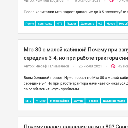
Автор:
Рамиль Юсупов
16 октября 2021
40 ко
После капиталки мтз падает давление до 0.5 посоветуйте 
После
капиталка
МТЗ
Падает
Давление
0.5
Насос
Новы
Мтз 80 с малой кабиной! Почему при зап
середине 3-4, но при работе трактора сн
Автор:
Инсаф Галимзянов
25 июля 2021
42 к
Всем большой привет. Нужен совет по Мтз 80 с малой каби
середине 3-4 Но при работе трактора начинает снижаться д
смог объяснить суть проблемы.
МТЗ
МТЗ 80
Малая кабина
Запуск
Трактор
Давление масла
Почему падает давление на мтз 80? Сов