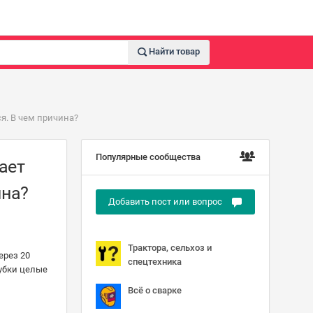
Найти товар
я. В чем причина?
Популярные сообщества
ает
ина?
Добавить пост или вопрос
Трактора, сельхоз и
ерез 20
спецтехника
рубки целые
Всё о сварке