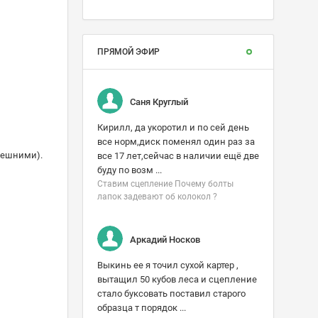
ПРЯМОЙ ЭФИР
Саня Круглый
Кирилл, да укоротил и по сей день
все норм,диск поменял один раз за
нешними).
все 17 лет,сейчас в наличии ещё две
буду по возм ...
Ставим сцепление Почему болты
лапок задевают об колокол ?
Аркадий Носков
Выкинь ее я точил сухой картер ,
вытащил 50 кубов леса и сцепление
стало буксовать поставил старого
образца т порядок ...