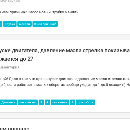
мментариев
в чем причина? Насос новый, трубку меняли.
й
Трубка
меняли
В чем причина?
уске двигателя, давление масла стрелка показыва
ижается до 2?
омментария
ной! Дело в том что при запуске двигателя давление масла стрелка по
о 2, если работает в малых оборотах вообще уходит до 1 до 0 доходит!) 
Давление
показывает
3
4
снижается
2
при работе
сем пропало.