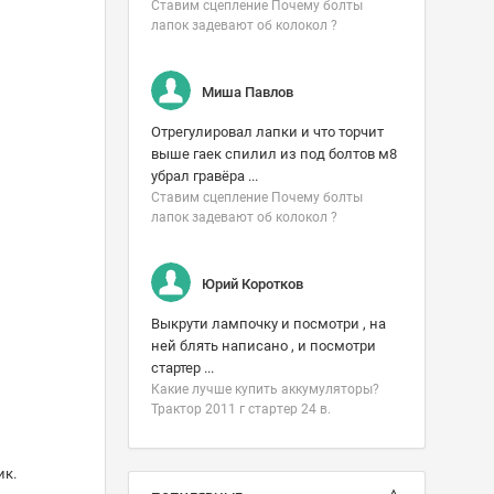
Ставим сцепление Почему болты
лапок задевают об колокол ?
Миша Павлов
Отрегулировал лапки и что торчит
выше гаек спилил из под болтов м8
убрал гравёра ...
Ставим сцепление Почему болты
лапок задевают об колокол ?
Юрий Коротков
Выкрути лампочку и посмотри , на
ней блять написано , и посмотри
стартер ...
Какие лучше купить аккумуляторы?
Трактор 2011 г стартер 24 в.
ик.