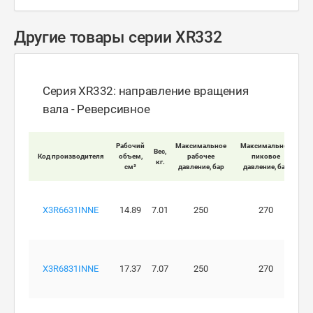
Другие товары серии XR332
Серия XR332: направление вращения
вала - Реверсивное
Мак
Рабочий
Максимальное
Максимальное
Вес,
Код производителя
объем,
рабочее
пиковое
кг.
вра
см³
давление, бар
давление, бар
X3R6631INNE
14.89
7.01
250
270
X3R6831INNE
17.37
7.07
250
270