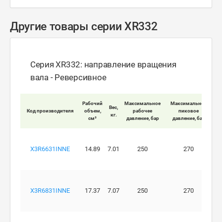
Другие товары серии XR332
Серия XR332: направление вращения
вала - Реверсивное
Мак
Рабочий
Максимальное
Максимальное
Вес,
Код производителя
объем,
рабочее
пиковое
кг.
вра
см³
давление, бар
давление, бар
X3R6631INNE
14.89
7.01
250
270
X3R6831INNE
17.37
7.07
250
270