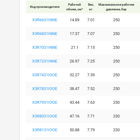
Рабочий
Вес,
Максимальное рабочее
Код производителя
объем, см³
кг.
давление, бар
X3R6631INNE
14.89
7.01
250
X3R6831INNE
17.37
7.07
250
X3R7031INNE
21.1
7.15
250
X3R7231INNE
26.97
7.25
250
X3R7431IOOE
32.27
7.39
250
X3R7831IOOE
38.47
7.52
250
X3R7931IOOE
43.44
7.63
250
X3R8031IOOE
47.16
7.71
230
X3R8131IOOE
50.88
7.79
230