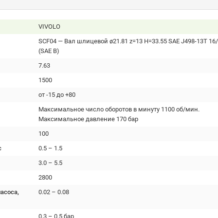
VIVOLO
SCF04 — Вал шлицевой ø21.81 z=13 H=33.55 SAE J498-13T 16
(SAE B)
7.63
1500
от -15 до +80
Максимальное число оборотов в минуту 1100 об/мин.
Максимальное давление 170 бар
100
с
0.5 – 1.5
3.0 – 5.5
2800
асоса,
0.02 – 0.08
0.3 – 0.5 бар