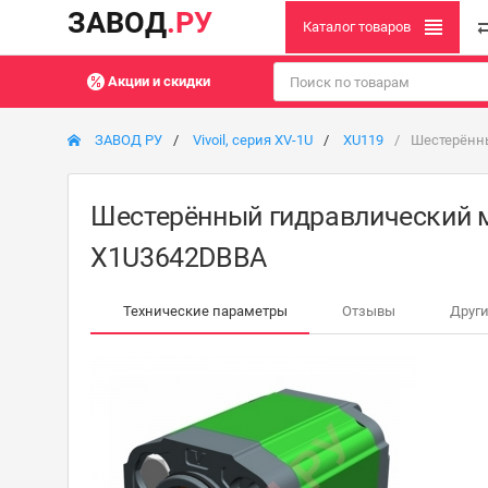
ЗАВОД
.РУ
Каталог товаров
Акции и скидки
ЗАВОД РУ
Vivoil, серия XV-1U
XU119
Шестерённы
Шестерённый гидравлический мот
X1U3642DBBA
Технические параметры
Отзывы
Други