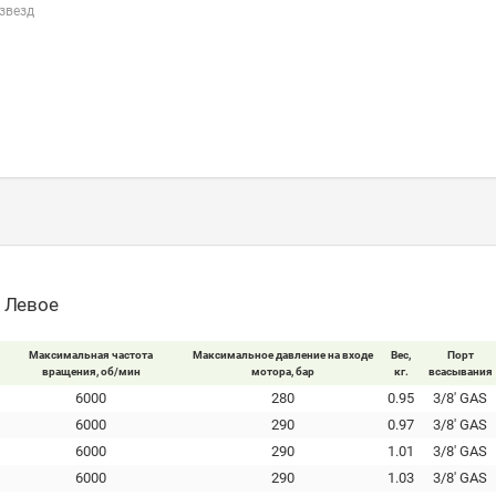
звезд
- Левое
Максимальная частота
Максимальное давление на входе
Вес,
Порт
вращения, об/мин
мотора, бар
кг.
всасывания
6000
280
0.95
3/8' GAS
6000
290
0.97
3/8' GAS
6000
290
1.01
3/8' GAS
6000
290
1.03
3/8' GAS