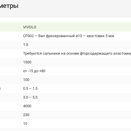
аметры
VIVOLO
CF002 — Вал фрезерованный ø10 — хвостовик 5 мм
1.5
Требуются сальники на основе фторсодержащего эластоме
1500
от -15 до +80
100
с
0.5 – 1.5
3.0 – 5.5
4000
230
10