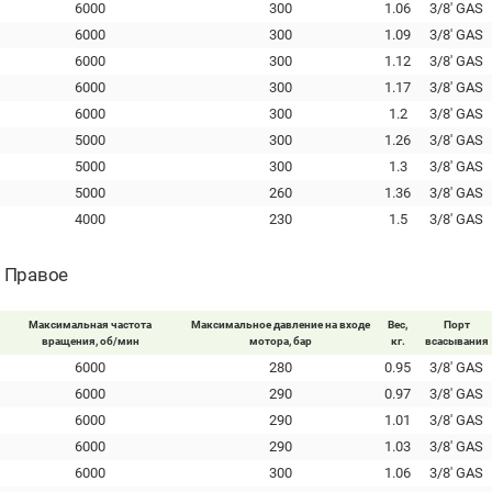
6000
300
1.06
3/8' GAS
6000
300
1.09
3/8' GAS
6000
300
1.12
3/8' GAS
6000
300
1.17
3/8' GAS
6000
300
1.2
3/8' GAS
5000
300
1.26
3/8' GAS
5000
300
1.3
3/8' GAS
5000
260
1.36
3/8' GAS
4000
230
1.5
3/8' GAS
- Правое
Максимальная частота
Максимальное давление на входе
Вес,
Порт
вращения, об/мин
мотора, бар
кг.
всасывания
6000
280
0.95
3/8' GAS
6000
290
0.97
3/8' GAS
6000
290
1.01
3/8' GAS
6000
290
1.03
3/8' GAS
6000
300
1.06
3/8' GAS