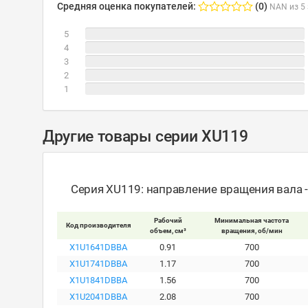
Средняя оценка покупателей:
(0)
NAN из 5 
5
4
3
2
1
Другие товары серии XU119
Серия XU119: направление вращения вала 
Рабочий
Минимальная частота
Код производителя
объем, см³
вращения, об/мин
X1U1641DBBA
0.91
700
X1U1741DBBA
1.17
700
X1U1841DBBA
1.56
700
X1U2041DBBA
2.08
700