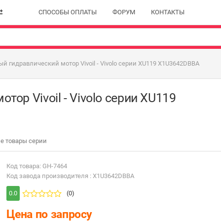
СПОСОБЫ ОПЛАТЫ
ФОРУМ
КОНТАКТЫ
й гидравлический мотор Vivoil - Vivolo серии XU119 X1U3642DBBA
ор Vivoil - Vivolo серии XU119
е товары серии
Код товара: GH-7464
Код завода производителя : X1U3642DBBA
0.0
(0)
Цена по запросу