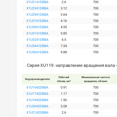
X1U2141DBBA
2.6
700
X1U2341DBBA
3.12
700
X1U2541DBBA
3.64
700
X1U2741DBBA
4.16
700
X1U2941DBBA
4.95
700
X1U3141DBBA
5.85
700
X1U3241DBBA
6.5
700
X1U3441DBBA
7.54
700
X1U3641DBBA
9.88
700
Серия XU119: направление вращения вала 
Рабочий
Минимальная частота
Код производителя
объем, см³
вращения, об/мин
X1U1642DBBA
0.91
700
X1U1742DBBA
1.17
700
X1U1842DBBA
1.56
700
X1U2042DBBA
2.08
700
X1U2142DBBA
2.6
700