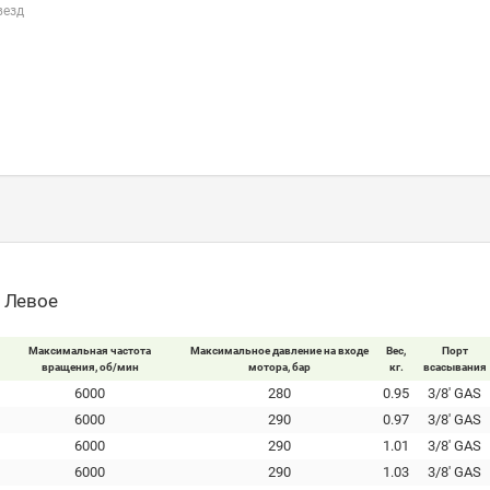
везд
- Левое
Максимальная частота
Максимальное давление на входе
Вес,
Порт
вращения, об/мин
мотора, бар
кг.
всасывания
6000
280
0.95
3/8' GAS
6000
290
0.97
3/8' GAS
6000
290
1.01
3/8' GAS
6000
290
1.03
3/8' GAS