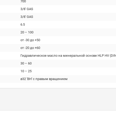
700
3/8' GAS
3/8' GAS
6.5
20 – 100
от -30 до +50
от -20 до +60
Гидравлическое масло на минеральной основе HLP HV (DIN
30 – 60
10 – 25
ø32 'ВН' с правым вращением