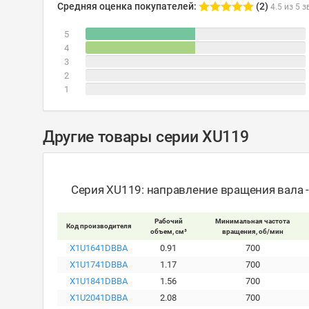
Средняя оценка покупателей:
(2)
4.5 из 5 з
5
4
3
2
1
Другие товары серии XU119
Серия XU119: направление вращения вала 
Рабочий
Минимальная частота
Код производителя
объем, см³
вращения, об/мин
X1U1641DBBA
0.91
700
X1U1741DBBA
1.17
700
X1U1841DBBA
1.56
700
X1U2041DBBA
2.08
700