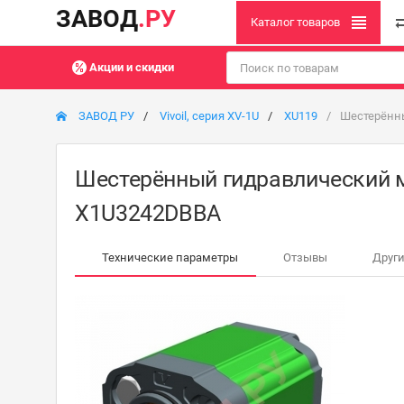
ЗАВОД
.РУ
Каталог товаров
Акции и скидки
ЗАВОД РУ
Vivoil, серия XV-1U
XU119
Шестерённы
Шестерённый гидравлический мот
X1U3242DBBA
Технические параметры
Отзывы
Други