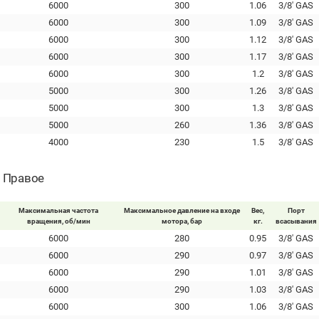
6000
300
1.06
3/8' GAS
6000
300
1.09
3/8' GAS
6000
300
1.12
3/8' GAS
6000
300
1.17
3/8' GAS
6000
300
1.2
3/8' GAS
5000
300
1.26
3/8' GAS
5000
300
1.3
3/8' GAS
5000
260
1.36
3/8' GAS
4000
230
1.5
3/8' GAS
- Правое
Максимальная частота
Максимальное давление на входе
Вес,
Порт
вращения, об/мин
мотора, бар
кг.
всасывания
6000
280
0.95
3/8' GAS
6000
290
0.97
3/8' GAS
6000
290
1.01
3/8' GAS
6000
290
1.03
3/8' GAS
6000
300
1.06
3/8' GAS