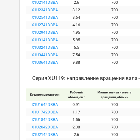
X1U2141DBBA
2.6
700
X1U2341DBBA
3.12
700
X1U2541DBBA
3.64
700
X1U2741DBBA
4.16
700
X1U2941DBBA
4.95
700
X1U3141DBBA
5.85
700
X1U3241DBBA
6.5
700
X1U3441DBBA
7.54
700
X1U3641DBBA
9.88
700
Серия XU119: направление вращения вала 
Рабочий
Минимальная частота
Код производителя
объем, см³
вращения, об/мин
X1U1642DBBA
0.91
700
X1U1742DBBA
1.17
700
X1U1842DBBA
1.56
700
X1U2042DBBA
2.08
700
X1U2142DBBA
2.6
700