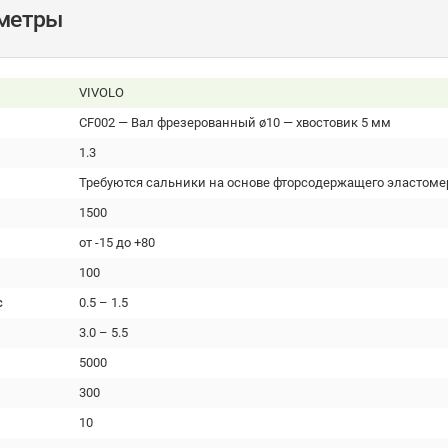
аметры
VIVOLO
CF002 — Вал фрезерованный ø10 — хвостовик 5 мм
1.3
Требуются сальники на основе фторсодержащего эластоме
1500
от -15 до +80
100
с
0.5 – 1.5
3.0 – 5.5
5000
300
10