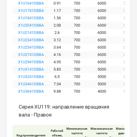
X1U1641DBBA
0.91
700
6000
280
X1U1741DBBA
1.17
700
6000
290
X1U1841DBBA
1.56
700
6000
290
X1U2041DBBA
2.08
700
6000
290
X1U2141DBBA
2.6
700
6000
300
X1U2341DBBA
3.12
700
6000
300
X1U2541DBBA
3.64
700
6000
300
X1U2741DBBA
4.16
700
6000
300
X1U2941DBBA
4.95
700
6000
300
X1U3141DBBA
5.85
700
5000
300
X1U3241DBBA
6.5
700
5000
300
X1U3441DBBA
7.54
700
5000
260
X1U3641DBBA
9.88
700
4000
230
Серия XU119: направление вращения
вала - Правое
Минимальная
Максимальная
Максимально
Рабочий
частота
частота
давление на
Код производителя
объем,