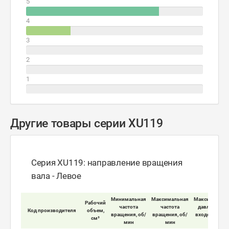
5
4
3
2
1
Другие товары серии XU119
Серия XU119: направление вращения
вала - Левое
Минимальная
Максимальная
Максимально
Рабочий
частота
частота
давление на
Код производителя
объем,
вращения, об/
вращения, об/
входе мотора
см³
мин
мин
бар