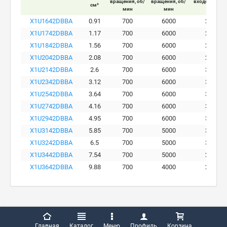
вращения, об/
вращения, об/
входе мотора
см³
мин
мин
бар
X1U1642DBBA
0.91
700
6000
280
X1U1742DBBA
1.17
700
6000
290
X1U1842DBBA
1.56
700
6000
290
X1U2042DBBA
2.08
700
6000
290
X1U2142DBBA
2.6
700
6000
300
X1U2342DBBA
3.12
700
6000
300
X1U2542DBBA
3.64
700
6000
300
X1U2742DBBA
4.16
700
6000
300
X1U2942DBBA
4.95
700
6000
300
X1U3142DBBA
5.85
700
5000
300
X1U3242DBBA
6.5
700
5000
300
X1U3442DBBA
7.54
700
5000
260
X1U3642DBBA
9.88
700
4000
230
Главная
Каталог
Меню
Профиль
Корзина