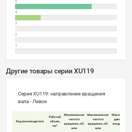
5
4
3
2
1
Другие товары серии XU119
Серия XU119: направление вращения
вала - Левое
Минимальная
Максимальная
Максимально
Рабочий
частота
частота
давление на
Код производителя
объем,
вращения, об/
вращения, об/
входе мотора
см³
мин
мин
бар