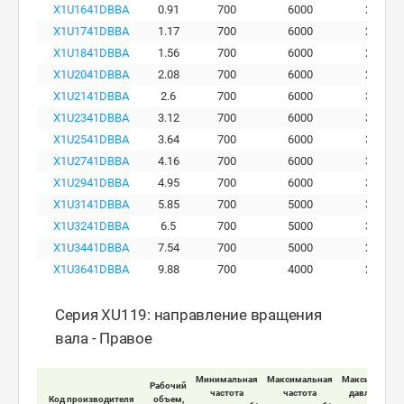
X1U1641DBBA
0.91
700
6000
280
X1U1741DBBA
1.17
700
6000
290
X1U1841DBBA
1.56
700
6000
290
X1U2041DBBA
2.08
700
6000
290
X1U2141DBBA
2.6
700
6000
300
X1U2341DBBA
3.12
700
6000
300
X1U2541DBBA
3.64
700
6000
300
X1U2741DBBA
4.16
700
6000
300
X1U2941DBBA
4.95
700
6000
300
X1U3141DBBA
5.85
700
5000
300
X1U3241DBBA
6.5
700
5000
300
X1U3441DBBA
7.54
700
5000
260
X1U3641DBBA
9.88
700
4000
230
Серия XU119: направление вращения
вала - Правое
Минимальная
Максимальная
Максимально
Рабочий
частота
частота
давление на
Код производителя
объем,