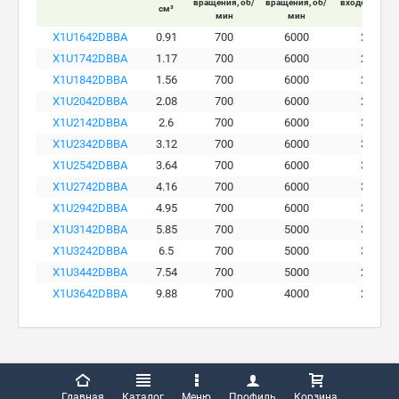
вращения, об/
вращения, об/
входе мотора
см³
мин
мин
бар
X1U1642DBBA
0.91
700
6000
280
X1U1742DBBA
1.17
700
6000
290
X1U1842DBBA
1.56
700
6000
290
X1U2042DBBA
2.08
700
6000
290
X1U2142DBBA
2.6
700
6000
300
X1U2342DBBA
3.12
700
6000
300
X1U2542DBBA
3.64
700
6000
300
X1U2742DBBA
4.16
700
6000
300
X1U2942DBBA
4.95
700
6000
300
X1U3142DBBA
5.85
700
5000
300
X1U3242DBBA
6.5
700
5000
300
X1U3442DBBA
7.54
700
5000
260
X1U3642DBBA
9.88
700
4000
230
Главная
Каталог
Меню
Профиль
Корзина