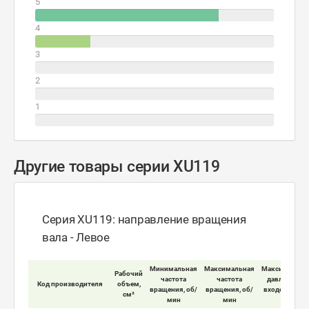
5
4
3
2
1
Другие товары серии XU119
Серия XU119: направление вращения
вала - Левое
Минимальная
Максимальная
Максимально
Рабочий
частота
частота
давление на
Код производителя
объем,
вращения, об/
вращения, об/
входе мотора
см³
мин
мин
бар