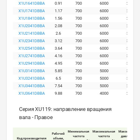
X1U1641DBBA
0.91
700
6000
280
X1U1741DBBA
1.17
700
6000
290
X1U1841DBBA
1.56
700
6000
290
X1U2041DBBA
2.08
700
6000
290
X1U2141DBBA
2.6
700
6000
300
X1U2341DBBA
3.12
700
6000
300
X1U2541DBBA
3.64
700
6000
300
X1U2741DBBA
4.16
700
6000
300
X1U2941DBBA
4.95
700
6000
300
X1U3141DBBA
5.85
700
5000
300
X1U3241DBBA
6.5
700
5000
300
X1U3441DBBA
7.54
700
5000
260
X1U3641DBBA
9.88
700
4000
230
Серия XU119: направление вращения
вала - Правое
Минимальная
Максимальная
Максимально
Рабочий
частота
частота
давление на
Код производителя
объем,