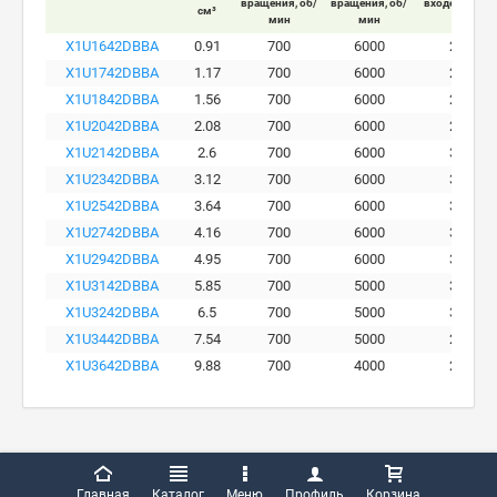
вращения, об/
вращения, об/
входе мотора
см³
мин
мин
бар
X1U1642DBBA
0.91
700
6000
280
X1U1742DBBA
1.17
700
6000
290
X1U1842DBBA
1.56
700
6000
290
X1U2042DBBA
2.08
700
6000
290
X1U2142DBBA
2.6
700
6000
300
X1U2342DBBA
3.12
700
6000
300
X1U2542DBBA
3.64
700
6000
300
X1U2742DBBA
4.16
700
6000
300
X1U2942DBBA
4.95
700
6000
300
X1U3142DBBA
5.85
700
5000
300
X1U3242DBBA
6.5
700
5000
300
X1U3442DBBA
7.54
700
5000
260
X1U3642DBBA
9.88
700
4000
230
Главная
Каталог
Меню
Профиль
Корзина