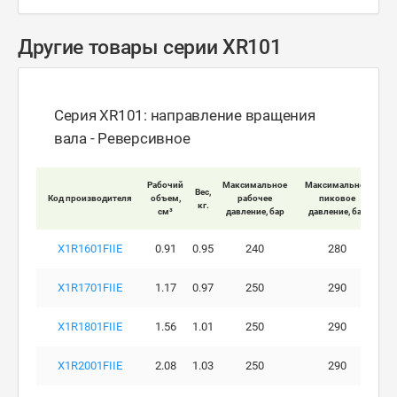
Другие товары серии XR101
Серия XR101: направление вращения
вала - Реверсивное
Мак
Рабочий
Максимальное
Максимальное
Вес,
Код производителя
объем,
рабочее
пиковое
кг.
вра
см³
давление, бар
давление, бар
X1R1601FIIE
0.91
0.95
240
280
X1R1701FIIE
1.17
0.97
250
290
X1R1801FIIE
1.56
1.01
250
290
X1R2001FIIE
2.08
1.03
250
290