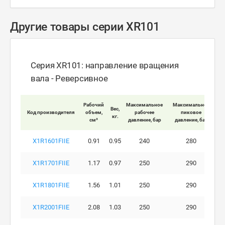
Другие товары серии XR101
Серия XR101: направление вращения
вала - Реверсивное
Мак
Рабочий
Максимальное
Максимальное
Вес,
Код производителя
объем,
рабочее
пиковое
кг.
вра
см³
давление, бар
давление, бар
X1R1601FIIE
0.91
0.95
240
280
X1R1701FIIE
1.17
0.97
250
290
X1R1801FIIE
1.56
1.01
250
290
X1R2001FIIE
2.08
1.03
250
290