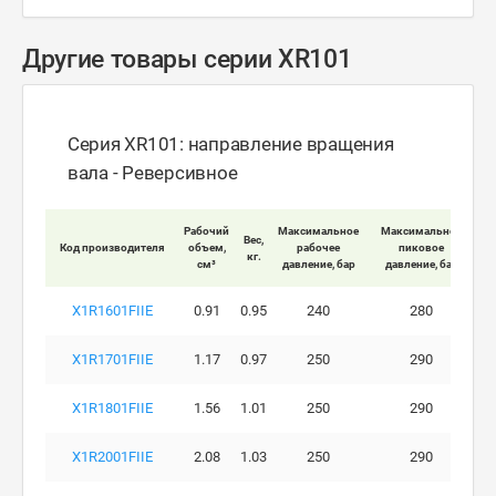
Другие товары серии XR101
Серия XR101: направление вращения
вала - Реверсивное
Мак
Рабочий
Максимальное
Максимальное
Вес,
Код производителя
объем,
рабочее
пиковое
кг.
вра
см³
давление, бар
давление, бар
X1R1601FIIE
0.91
0.95
240
280
X1R1701FIIE
1.17
0.97
250
290
X1R1801FIIE
1.56
1.01
250
290
X1R2001FIIE
2.08
1.03
250
290