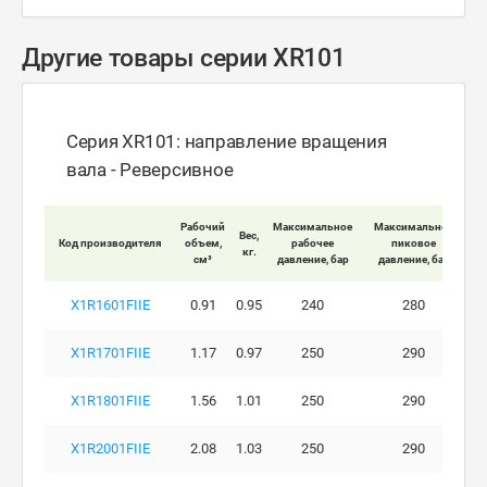
Другие товары серии XR101
Серия XR101: направление вращения
вала - Реверсивное
Мак
Рабочий
Максимальное
Максимальное
Вес,
Код производителя
объем,
рабочее
пиковое
кг.
вра
см³
давление, бар
давление, бар
X1R1601FIIE
0.91
0.95
240
280
X1R1701FIIE
1.17
0.97
250
290
X1R1801FIIE
1.56
1.01
250
290
X1R2001FIIE
2.08
1.03
250
290