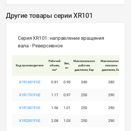
Другие товары серии XR101
Серия XR101: направление вращения
вала - Реверсивное
Мак
Рабочий
Максимальное
Максимальное
Вес,
Код производителя
объем,
рабочее
пиковое
кг.
вра
см³
давление, бар
давление, бар
X1R1601FIIE
0.91
0.95
240
280
X1R1701FIIE
1.17
0.97
250
290
X1R1801FIIE
1.56
1.01
250
290
X1R2001FIIE
2.08
1.03
250
290