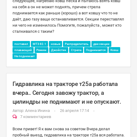
следующее, нагребаю ковш песка и пытаюсь взять ковш
на себя а он не может поднять, причем стрела
поднимается как раньше (хорошо) а вот ковшу что то не
даёт, даю газу ваще останавливается. Секции переставлял
ни чего не изменилось Помогите, пожалуйста , может кто
сталкивался с таким?
поставил
МТЗ 82.1
новые
Распределитель
две секции
плавающий
Режим
Джойстик
Стрела
Поднимается
Ковш
Не поднимает
Гидравлика на тракторе т25а работала
вчера.. Сегодня завожу трактор, а
цилиндры не поднимают и не опускают.
Автор:
Алена Инина
26 апреля 17:14
7 комментариев
Всем привет! Я к вам снова за советом Вчера делал
пробный выезд, гидравлика на тракторе т25а вся работала.