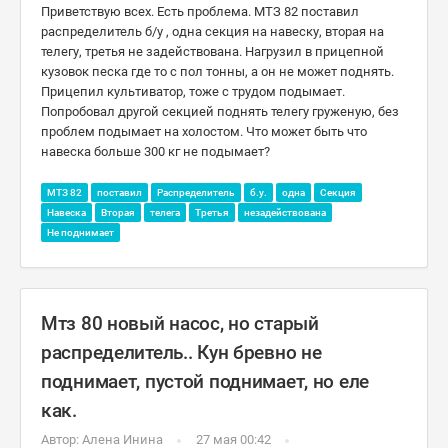
Приветствую всех. Есть проблема. МТЗ 82 поставил
распределитель б/у , одна секция на навеску, вторая на
телегу, третья не задействована. Нагрузил в прицепной
кузовок песка где то с пол тонны, а он не может поднять.
Прицепил культиватор, тоже с трудом подымает.
Попробовал другой секцией поднять телегу груженую, без
проблем подымает на холостом. Что может быть что
навеска больше 300 кг не подымает?
МТЗ 82
поставил
Распределитель
б.у.
одна
Секция
Навеска
Вторая
телега
Третья
незадействована
Не поднимает
Мтз 80 новый насос, но старый
распределитель.. Кун бревно не
поднимает, пустой поднимает, но еле
как.
Автор:
Алена Инина
27 мая 00:42