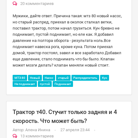
20 комментариев
Мужики, дайте ответ. Причина такая: мтз 80 новый насос,
но старый распред, приехал в околок сталкал ветки,
поставил трактор, потом начал грузиться. Кун бревно не
поднимает, пустой поднимает, но еле как. Я добавил
давление на полтора оборота - результата ноль.Все
поднимает навеска рога, кроме куна. Потом приехал
домой, трактор постоял, завел и все заработало Добавил
еще давление, стало поднимать что бы было. Клапан
может мозги делать? клапан меняли новый стоит.
МТЗ 80
Новый
Насос
старый
Распределитель
Кун
Не поднимает
пустой
Поднимает
Трактор т40. Стучит только задняя и 4
скорость. Что может быть?
Автор:
Алена Инина
27 апреля 23:44
13 комментариев