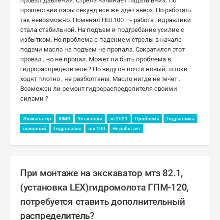
провал давления. Стрела начинает падать вниз. По
прошествии пары секунд всё же идёт вверх. Но работать
так невозможно. Поменял НШ 100 —- работа гидравлики
стала стабильной. На подъем и подгребание усилие с
избытком. Но проблема с падением стрелы в начале
подачи масла на подъем не пропала. Сократился этот
провал , но не пропал. Может ли быть проблема в
гидрораспределителе ? По виду он почти новый. штоки
ходят плотно , не разболтаны. Масло нигде не течет .
Возможен ли ремонт гидрораспределителя своими
силами ?
Экскаватор
ЮМЗ
Установка
эо 2621
Проблема
Гидравлика
основной
Гидронасос
нш 100
Не работает
При монтаже на экскаватор мтз 82.1,
(установка LEX)гидромолота ГПМ-120,
потребуется ставить дополнительный
распределитель?