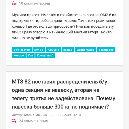
10 комментариев
Мужики привет! Имеется в хозяйстве экскаватор ЮМЗ 6 из
под крышки гидробака давит масло. Там стоит резиновое
кольцо. Где это кольцо приобрести? Или как победить эту
течь? Сразу говорю я начинающий механизатор! Так что
сильно не ругайтесь
Экскаватор
ЮМЗ 6
Крышка
из под
Давит масло
резиновое
Кольцо
Где
Где купить?
МТЗ 82 поставил распределитель б/у ,
одна секция на навеску, вторая на
телегу, третья не задействована. Почему
навеска больше 300 кг не поднимает?
Автор:
Алена Инина
03 июня 16:10
24 комментария