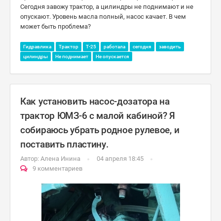
Сегодня завожу трактор, а цилиндры не поднимают и не
опускают. Уровень масла полный, насос качает. В чем
может быть проблема?
Гидравлика
Трактор
Т-25
работала
сегодня
заводить
цилиндры
Не поднимает
Не опускается
Как установить насос-дозатора на
трактор ЮМЗ-6 с малой кабиной? Я
собираюсь убрать родное рулевое, и
поставить пластину.
Автор:
Алена Инина
04 апреля 18:45
9 комментариев