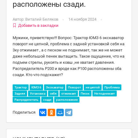
расположены сзади.
Автор:
Виталий Беляков
14 ноября 2024
Добавить в закладки
Мужики, приветствую!!! Вопрос: Трактор ЮМЗ 6 экскаватор
поворот не цепной, проблема с задней установкой себя на
3ку отжимает , а с песком не поднимает, так же не может
даже небольшой пенек вытащить. Такое ощущение, что на
подъем стрелы, рукоять и ковш ,не хватает давления.
Распределитель Р200 и вроде как Р100 расположены оба
сзади. Кто что подскажет?
Трактор
ЮМЗ 6
Экскаватор
Поворот
не цепгой
Проблема
Задняя
Установка
себя
отжимает
Песок
Не поднимает
Распределитель
сзади
расположение
Поделиться