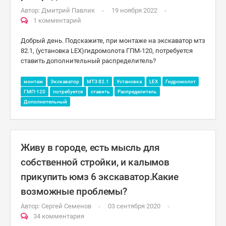
Автор:
Дмитрий Павлик
19 ноября 2022
1 комментарий
Добрый день. Подскажите, при монтаже на экскаватор мтз
82.1, (установка LEX)гидромолота ГПМ-120, потребуется
ставить дополнительный распределитель?
монтаж
Экскаватор
МТЗ 82.1
Установка
LEX
Гидромолот
ГМП-120
потребуется
ставить
Распределитель
Дополнительный
Живу в городе, есть мысль для
собственной стройки, и калымов
прикупить юмз 6 экскаватор.Какие
возможные проблемы?
Автор:
Сергей Семенов
03 сентября 2020
34 комментария