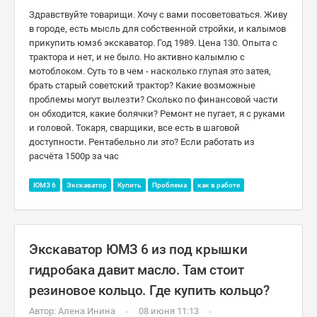
Здравствуйте товарищи. Хочу с вами посоветоваться. Живу
в городе, есть мысль для собственной стройки, и калымов
прикупить юмз6 экскаватор. Год 1989. Цена 130. Опыта с
трактора и нет, и не было. Но активно калымлю с
мотоблоком. Суть то в чем - насколько глупая это затея,
брать старый советский трактор? Какие возможные
проблемы могут вылезти? Сколько по финансовой части
он обходится, какие болячки? Ремонт не пугает, я с руками
и головой. Токаря, сварщики, все есть в шаговой
доступности. Рентабельно ли это? Если работать из
расчёта 1500р за час
ЮМЗ 6
Экскаватор
Купить
Проблема
как в работе
Экскаватор ЮМЗ 6 из под крышки
гидробака давит масло. Там стоит
резиновое кольцо. Где купить кольцо?
Автор:
Алена Инина
08 июня 11:13