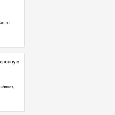
Как его
ыхлопную
выбивает,