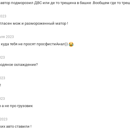
о автор подморозил ДВС или де то трещина в башке .Вообщем где то трещ
2023
согласен мож и размороженный матор !
аля 2023
зь куда тебя не просят просфистиАнал))
023
ь водяное охлаждение?
023
!
023
 а не про грузовик
2023
ких авто ставили !