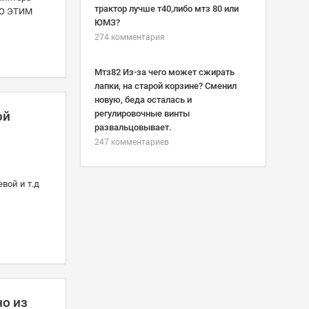
трактор лучше т40,либо мтз 80 или
ПО ЭТИМ
ЮМЗ?
274 комментария
Мтз82 Из-за чего может сжирать
лапки, на старой корзине? Сменил
новую, беда осталась и
ой
регулировочные винты
развальцовывает.
247 комментариев
вой и т.д
но из