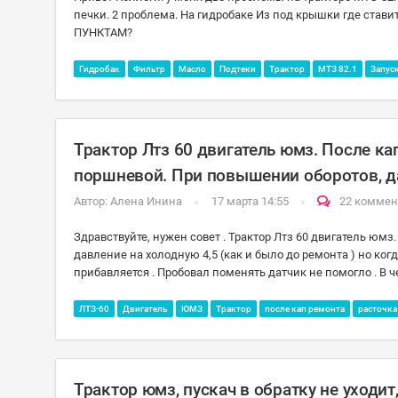
печки. 2 проблема. На гидробаке Из под крышки где ста
ПУНКТАМ?
Гидробак
Фильтр
Масло
Подтеки
Трактор
МТЗ 82.1
Запус
Трактор Лтз 60 двигатель юмз. После ка
поршневой. При повышении оборотов, д
Автор:
Алена Инина
17 марта 14:55
22 коммен
Здравствуйте, нужен совет . Трактор Лтз 60 двигатель юмз
давление на холодную 4,5 (как и было до ремонта ) но ко
прибавляется . Пробовал поменять датчик не помогло . В 
ЛТЗ-60
Двигатель
ЮМЗ
Трактор
после кап ремонта
расточка
Трактор юмз, пускач в обратку не уходит