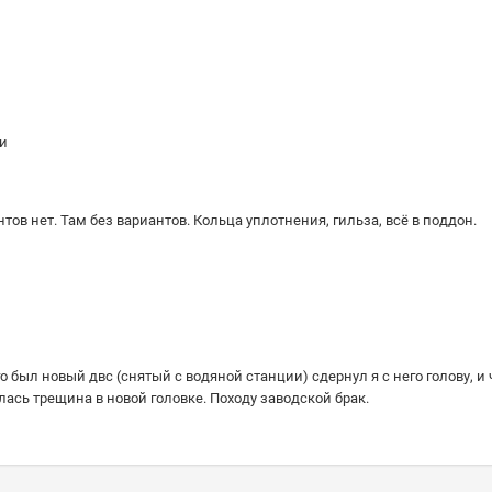
ни
ов нет. Там без вариантов. Кольца уплотнения, гильза, всё в поддон.
го был новый двс (снятый с водяной станции) сдернул я с него голову, и
ась трещина в новой головке. Походу заводской брак.