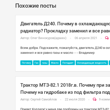
Похожие посты
Двигатель Д240. Почему в охлаждающую
радиатор? Прокладку заменил и все равн
Автор:
Олег Винокуров(админ)
06 апреля 2021
Всем добра. Подскажите, пожалуйста, двигатель Д240 в 
заменил и все равно газы и масло - - - Владимир
Почему
Газ
газы
Масло
Попадает
Охлаждающая жидкость
Трактор МТЗ-82.1 2018г.в. Почему при з
Почему на гидробаке из под фильтра по
Автор:
Сергей Самойлов
22 июля 2020
9 комм
Привет Коллеги! у меня две проблемы на тракторе МТЗ-82.