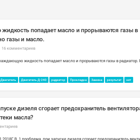
 жидкость попадает масло и прорываются газы в
о газы и масло.
16 комментариев
охлаждающую жидкость попадает масло и прорываются газы в радиатор.
Двигатель
Двигатель Д-240
радиатор
Прокладка
Замена
результат
нет
апуске дизеля сгорает предохранитель вентилятор
дтеки масла?
ентариев
1 2018Г.В. 1 проблема. при запуске дизеля сгорает предохранитель вент