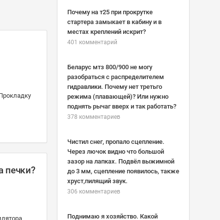
Почему на т25 при прокрутке
стартера замыкает в кабину и в
местах креплений искрит?
401 комментарий
Беларус мтз 800/900 не могу
разобраться с распределителем
гидравлики. Почему нет третьго
 Прокладку
режима (плавающей)? Или нужно
поднять рычаг вверх и так работать?
378 комментариев
Чистил снег, пропало сцепление.
Через лючок видно что большой
зазор на лапках. Подвёл выжимной
а печки?
до 3 мм, сцепление появилось, также
хруст,пилящий звук.
306 комментариев
Поднимаю я хозяйство. Какой
илятора