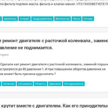
вится фильтр подтеки масла. фильтр и клапан менял. ЧТО ПОСОВЕТУЕТЕ 
к
Двигатель
Сгорает
Предохранитель
Вентилятор
Печка
Почему
п ремонт двигателя с расточкой коленвала , замен
авление не поднимается.
тария
. Сделали кап ремонт двигателя с расточкой коленвала , заменой поршне
гда прогрелся до 80 давление 1. И при повышении оборотов давление не
чем может быть причина куда копать ?
Коленвал
повышение
Обороты
Давление
Не поднимается
, крутит вместе с двигателем. Как его принудитель