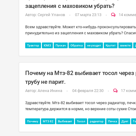
зацепления с маховиком убрать?
Автор:
Сергей Уланов
07 марта 23:13
14 комм
Всем здравствуйте. Может кто-нибудь проконсультировать, 
принудительно из зацепления с маховиком убрать? Спаси
Трактор
ЮМЗ
Пускач
Обратка
не уходит
Крутит
вместе
Почему на Мтз-82 выбивает тосол через 
трубу не парит.
Автор:
Алена Инина
04 февраля 22:30
17 ком
Здравствуйте. Мтз-82 выбивает тосол через радиатор, печк
температура держится в норме, но верхние соты сухие Стои
Почему
МТЗ 82
Выбивает
Тосол
радиатор
Печка
Дует
Г