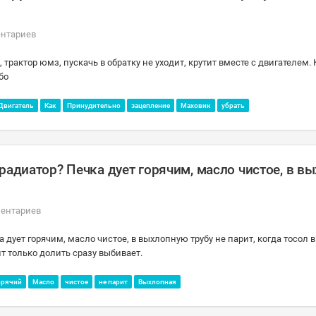
ентариев
трактор юмз, пускачь в обратку не уходит, крутит вместе с двигателем. 
бо
Двигатель
Как
Принудительно
зацепление
Маховик
убрать
радиатор? Печка дует горячим, масло чистое, в в
ментариев
а дует горячим, масло чистое, в выхлопную трубу не парит, когда тосол 
т только долить сразу выбивает.
орячий
Масло
чистое
не парит
Выхлопная