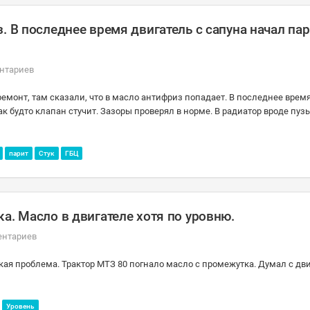
 В последнее время двигатель с сапуна начал пари
нтариев
 ремонт, там сказали, что в масло антифриз попадает. В последнее врем
как будто клапан стучит. Зазоры проверял в норме. В радиатор вроде пуз
парит
Стук
ГБЦ
а. Масло в двигателе хотя по уровню.
ентариев
кая проблема. Трактор МТЗ 80 погнало масло с промежутка. Думал с дви
Уровень