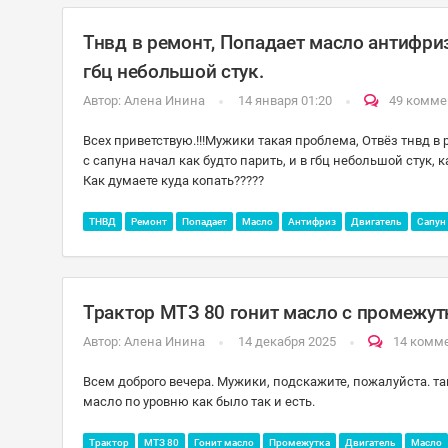
Тнвд в ремонт, Попадает масло антифриз.
гбц небольшой стук.
Автор:
Алена Инина
14 января 01:20
49 комме
Всех приветствую.!!!Мужики такая проблема, Отвёз тнвд в
с сапуна начал как будто парить, и в гбц небольшой стук, 
Как думаете куда копать?????
ТНВД
Ремонт
Попадает
Масло
Антифриз
Двигатель
Сапун
Трактор МТЗ 80 гонит масло с промежутк
Автор:
Алена Инина
14 декабря 2025
14 комм
Всем доброго вечера. Мужики, подскажите, пожалуйста. та
масло по уровню как было так и есть.
Трактор
МТЗ 80
Гонит масло
Промежутка
Двигатель
Масло