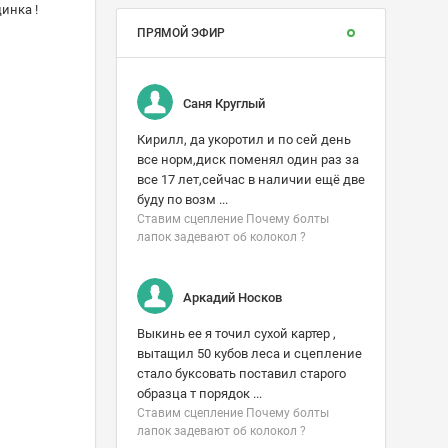
инка !
ПРЯМОЙ ЭФИР
Саня Круглый
Кирилл, да укоротил и по сей день
все норм,диск поменял один раз за
все 17 лет,сейчас в наличии ещё две
буду по возм ...
Ставим сцепление Почему болты
лапок задевают об колокол ?
Аркадий Носков
Выкинь ее я точил сухой картер ,
вытащил 50 кубов леса и сцепление
стало буксовать поставил старого
образца т порядок ...
Ставим сцепление Почему болты
лапок задевают об колокол ?