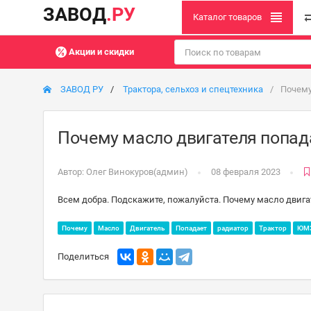
ЗАВОД
.РУ
Каталог товаров
Акции и скидки
ЗАВОД РУ
Трактора, сельхоз и спецтехника
Почему
Почему масло двигателя попада
Автор:
Олег Винокуров(админ)
08 февраля 2023
Всем добра. Подскажите, пожалуйста. Почему масло двигат
Почему
Масло
Двигатель
Попадает
радиатор
Трактор
ЮМ
Поделиться