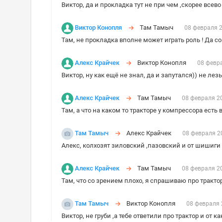
Виктор, да и прокладка тут не при чем ,скорее всев
Виктор Конопля
Там Тамыч
08 февраля 
Там, не прокладка вполне может играть роль ! Да 
Алекс Крайчек
Виктор Конопля
08 февр
Виктор, ну как ещё не знал, да и запутался)) не ле
Алекс Крайчек
Там Тамыч
08 февраля 2
Там, а что на каком то тракторе у компрессора ест
Там Тамыч
Алекс Крайчек
08 февраля 2
Алекс, колхозят зиловский ,пазовский и от шишиги 
Алекс Крайчек
Там Тамыч
08 февраля 2
Там, что со зрением плохо, я спрашиваю про трактор
Там Тамыч
Виктор Конопля
08 февраля 
Виктор, не груби ,а тебе ответили про трактор и от ка