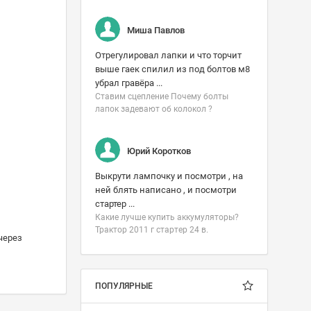
Миша Павлов
Отрегулировал лапки и что торчит
выше гаек спилил из под болтов м8
убрал гравёра ...
Ставим сцепление Почему болты
лапок задевают об колокол ?
Юрий Коротков
Выкрути лампочку и посмотри , на
ней блять написано , и посмотри
стартер ...
Какие лучше купить аккумуляторы?
Трактор 2011 г стартер 24 в.
 через
ПОПУЛЯРНЫЕ