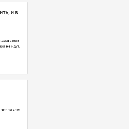
ть, и в
я двигатель
ыри не идут,
гателя хотя