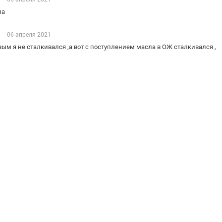
ла
в
06 апреля 2021
вым я не сталкивался ,а вот с поступлением масла в ОЖ сталкивался ,