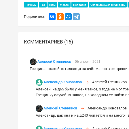
Почему
Газ
газы
Масло
Попадает
Охлаждающая жидкость
Поделиться
КОММЕНТАРИЕВ (16)
Алексей Стенников
06 апреля 2021
Трещина в какой то гильзе ,а на счёт масла в ож трещин
Александр Коновалов
Алексей Стеннико
Алексей, на д65 было у меня такое, 3 года не мог т
Трещинку случайно нашел, на холодном ее найти 
Алексей Стенников
Александр Коновало
Александр, дак она и на д240 лопается и на много ч
Александр Коновалов
Алексей Стеннико