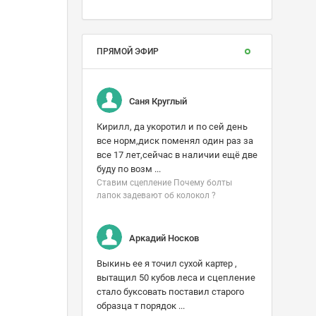
ПРЯМОЙ ЭФИР
Саня Круглый
Кирилл, да укоротил и по сей день
все норм,диск поменял один раз за
все 17 лет,сейчас в наличии ещё две
буду по возм ...
Ставим сцепление Почему болты
лапок задевают об колокол ?
Аркадий Носков
Выкинь ее я точил сухой картер ,
вытащил 50 кубов леса и сцепление
стало буксовать поставил старого
образца т порядок ...