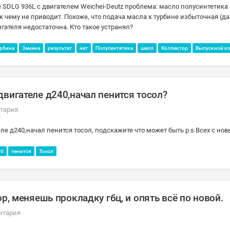
е SDLG 936L с двигателем Weichei-Deutz проблема: масло полусинтетика
к чему не приводит. Похоже, что подача масла к турбине избыточная (д
игателя недостаточна. Кто такое устранял?
рбина
Замена
результат
нет
Полусинтетика
шелл
Коллектор
Выпускной к
вигателе д240,начал пенится тосол?
тария
ле д240,начал пенится тосол, подскажите что может быть p.s Всех с нов
40
пенится
Тосол
р, меняешь прокладку гбц, и опять всё по новой.
нтария