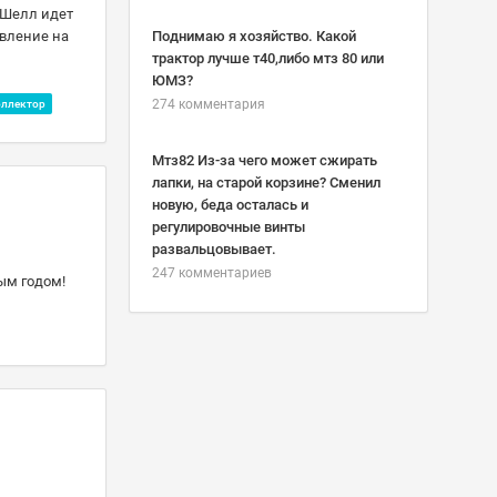
 Шелл идет
авление на
Поднимаю я хозяйство. Какой
трактор лучше т40,либо мтз 80 или
ЮМЗ?
274 комментария
оллектор
Мтз82 Из-за чего может сжирать
лапки, на старой корзине? Сменил
новую, беда осталась и
регулировочные винты
развальцовывает.
247 комментариев
ым годом!