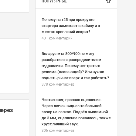
ПОПУЛЯРНЫЕ
Почему на т25 при прокрутке
стартера замыкает в кабину и в
местах креплений искрит?
401 комментарий
Беларус мтз 800/900 не могу
разобраться с распределителем
гидравлики. Почему нет третьго
режима (плавающей)? Или нужно
поднять рычаг вверх и так работать?
378 комментариев
Чистил снег, пропало сцепление.
Через лючок видно что большой
через
зазор на лапках. Подвёл выжимной
до 3 мм, сцепление появилось, также
хруст,пилящий звук.
306 комментариев