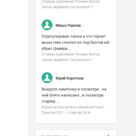
Ставим сцепление Почему болты
лапок задевают об колокол ?
Миша Павлов
Отрегулировал лапки и что торчит
выше гаек спилил из под болтов м8
убрал гравёра ...
Ставим сцепление Почему болты
лапок задевают об колокол ?
Юрий Коротков
Выкрути лампочку и посмотри , на
ней блять написано , и посмотри
стартер ...
Какие лучше купить аккумуляторы?
Трактор 2011 г стартер 24 в.