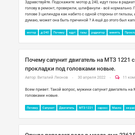
Здравствуйте. Подскажите: мотор д 240, идут газы в ради
голову в ремонт, проверили, шлифанули - всё нормально. П
голове 3 цилиндра как набито с одной стороны от гильзы, 
думаю, может она быть причиной ? А ещё до этого был ка
мотор
д-240
Почему
идут
газы
радиатор
менять
Прокл
Почему сапунит двигатель на МТЗ 1221 са
прокладки под головками новые.
Автор:
Виталий Леонов
30 апреля 2022
11 ко
Всем привет. Такой вопрос, мужики сапунит двигатель на 
головками новые.
Почему
Сапунит
Двигатель
МТЗ 1221
сарокс
Масло
не ра