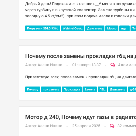
Добрый день! Подскажите, кто знает.__У меня в погрузчик
через турбину в выпускной коллектор. Замена турбины ни 
холодную 4,5 кг/см2), при этом подача масла в головки дв
Погрузчик SDLG 936L
Weichei-Deutz
Двигатель
Масло
идет
Ту
Почему после замены прокладки гбц на д
Автор:
Алена Инина
01 января 13:37
4 коммен
Приветствую всех, после замены прокладки гбц на двигате
Почему
при замене
Прокладка
Замена
ГБЦ
Двигатель
д-2
Мотор д 240, Почему идут газы в радиато
Автор:
Алена Инина
25 апреля 2025
32 комме