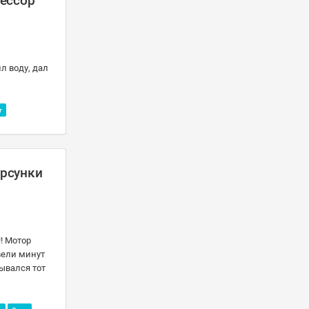
рессор
л воду, дал
т
орсунки
! Мотор
вели минут
зывался тот