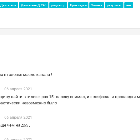
Двигатель
Двигатель Д-240
радиатор
Прокладка
Замена
результат
нет
а в головке масло канала !
в
06 апреля 2021
рещину найти в гильзе, раз 15 головку снимал, и шлифовал и прокладки м
практически невозможно было
в
06 апреля 2021
аще чем на д65 ,
в
06 апреля 2021