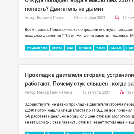
Откуда попадает вода в масло ямз 236? 
попасть? Двигатель не дымит
Автор:
Евгений Попов
08 сентября 2021
10 ко
Всем привет. Подскажите как определить откуда попадает
воздухом давления 1-1,5 кг. Ни где не заметил подтеков.
откуда попало
откуда
Вода
Попадает
Масло
ЯМЗ 236
Подт
Прокладка двигателя сгорела, устранил
работают. Почему стук слышен , когда з
Автор:
Инсаф Галимзянов
10 августа 2021
12 
Здравствуйте, не давно прокладка двигателя сгорела перв
Д240 Потом нашли специалиста по ТНВД, он все починил п
5-8 работает идеально но увы слышен стук как молотком да
знает Если 2-3 раза газануть стук исчезает потом ещё и ещ