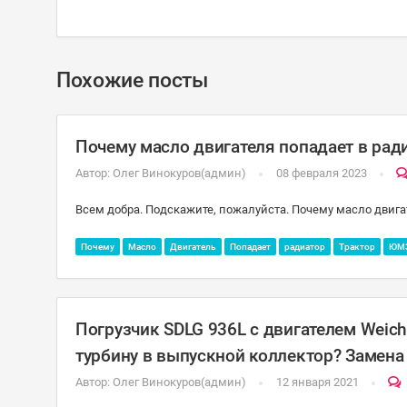
Похожие посты
Почему масло двигателя попадает в ради
Автор:
Олег Винокуров(админ)
08 февраля 2023
Всем добра. Подскажите, пожалуйста. Почему масло двигат
Почему
Масло
Двигатель
Попадает
радиатор
Трактор
ЮМ
Погрузчик SDLG 936L с двигателем Weich
турбину в выпускной коллектор? Замена 
Автор:
Олег Винокуров(админ)
12 января 2021