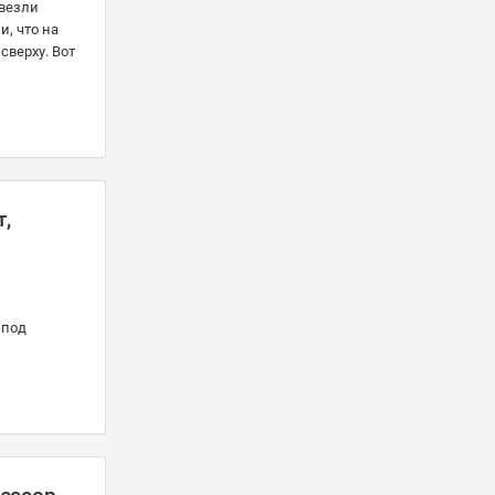
твезли
и, что на
сверху. Вот
т,
 под