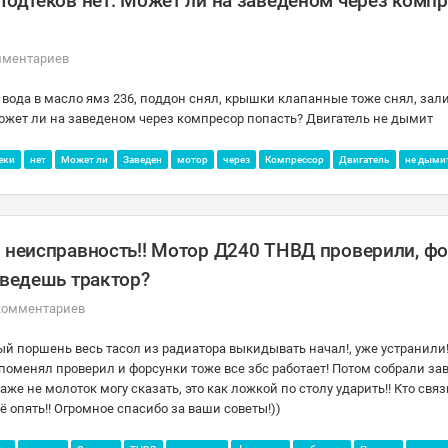
Подтеков нет. Может ли на заведеном через комп
мментариев
 вода в масло ямз 236, поддон снял, крышки клапанные тоже снял, зали
 Может ли на заведеном через компресор попасть? Двигатель не дымит
еки
нет
Может ли
Заведен
мотор
через
Компрессор
Двигатель
не дыми
и неисправность!! Мотор Д240 ТНВД проверили, ф
аведешь трактор?
комментариев
ый поршень весь тасол из радиатора выкидывать начал!, уже устранили!
оменял проверил и форсунки тоже все збс работает! Потом собрали за
же не молоток могу сказать, это как ложкой по столу ударить!! Кто свя
ё опять!! Огромное спасибо за ваши советы!))