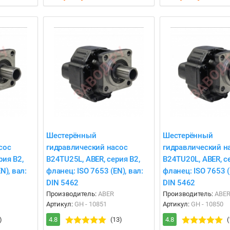
Шестерённый
Шестерённый
сос
гидравлический насос
гидравлический н
рия B2,
B24TU25L, ABER, серия B2,
B24TU20L, ABER, с
N), вал:
фланец: ISO 7653 (EN), вал:
фланец: ISO 7653 (
DIN 5462
DIN 5462
Производитель:
ABER
Производитель:
ABE
Артикул:
GH - 10851
Артикул:
GH - 10850
)
4.8
(13)
4.8
(