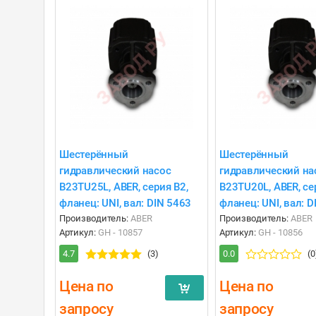
Шестерённый
Шестерённый
гидравлический насос
гидравлический на
B23TU25L, ABER, серия B2,
B23TU20L, ABER, се
фланец: UNI, вал: DIN 5463
фланец: UNI, вал: D
Производитель:
ABER
Производитель:
ABER
Артикул:
GH - 10857
Артикул:
GH - 10856
4.7
(3)
0.0
(0
Цена по
Цена по
запросу
запросу