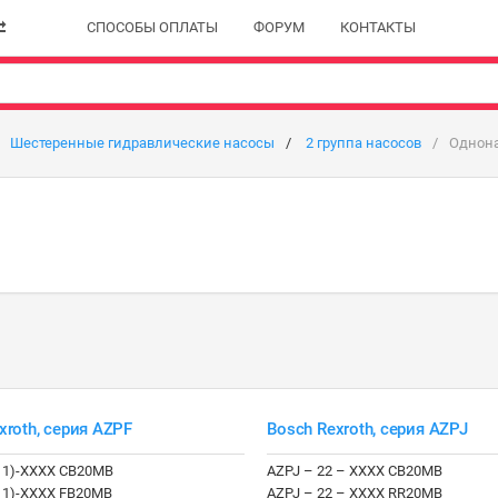
СПОСОБЫ ОПЛАТЫ
ФОРУМ
КОНТАКТЫ
Шестеренные гидравлические насосы
2 группа насосов
Однон
xroth, серия AZPF
Bosch Rexroth, серия AZPJ
11)-XXXX CB20MB
AZPJ – 22 – XXXX CB20MB
11)-XXXX FB20MB
AZPJ – 22 – XXXX RR20MB