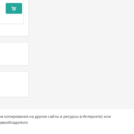
м копирования на другие сайты и ресурсы в Интернете) или
авообладателя.