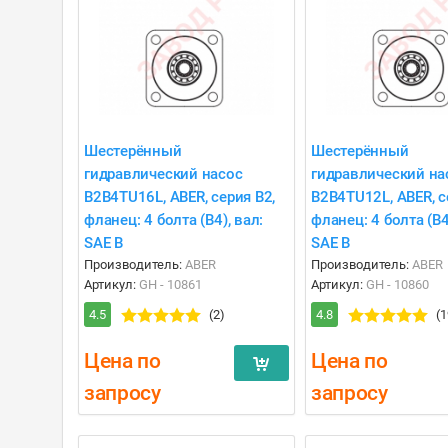
Шестерённый
Шестерённый
гидравлический насос
гидравлический на
B2B4TU16L, ABER, серия B2,
B2B4TU12L, ABER, с
фланец: 4 болта (B4), вал:
фланец: 4 болта (B4
SAE B
SAE B
Производитель:
ABER
Производитель:
ABER
Артикул:
GH - 10861
Артикул:
GH - 10860
4.5
(2)
4.8
(1
Цена по
Цена по
запросу
запросу