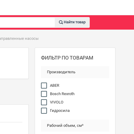
Найти товар
аправленные насосы
ФИЛЬТР ПО ТОВАРАМ
Производитель
ABER
Bosch Rexroth
VIVOLO
Гидросила
Рабочий объем, см³