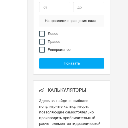
Направление вращения вала
Левое
Правое
Реверсивное
Показать
КАЛЬКУЛЯТОРЫ
Здесь вы найдете наиболее
популятрные калькуляторы,
позволяющие самостоятельно
производить приблизительный
расчет элементов гидравлической