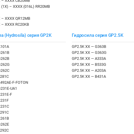
X – XXXX CB20MB
 (1X) – XXXX (016L) RR20MB
X – XXXX QR12MB
 – XXXX RC20KB
а (Hydrosila) серия GP2K
Гидросила серия GP2.5K
A101A
GP2.5K XX — G363B
G261B
GP2.5K XX — G363G
G262B
GP2.5K XX — A333A
G262G
GP2.5K XX — B533G
G262C
GP2.5K XX — A203A
F281C
GP2.5K XX — B431A
K492AE-F-FOTON
G231E-UA1
231E-F
B231F
B231C
F291C
B261B
G262E
F292C