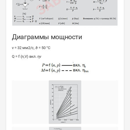
Диаграммы мощности
ν = 32 мм2/с, ϑ = 50 °C
Q = f (n,V) вкл. ηv