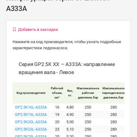
A333A
Добавить в закладки
Нажмите на код производителя, чтобы узнать подробные
характеристики гидронасоса.
Серия GP2.5K XX — A333A: направление
вращения вала - Левое
Рабочий
Максимальное
Максимальное
Макс
Вес,
Код производителя
объем,
рабочее
периодическое
пи
кг.
см³
давление, бар
давление, бар
давле
GP2.5K16L-A333A
16
4.80
250
280
GP2.5K19L-A333A
19
4.90
250
280
GP2.5K20L-A333A
20
5.00
250
280
GP2.5K23L-A333A
23
5.10
250
280
GP2.5K25L-A333A
25
5.20
250
280