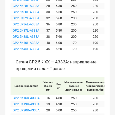
GP2.5K28L-A333A
28
5.30
250
280
GP2.5K30L-A333A
30
5.50
250
280
GP2.5K32L-A333A
32
5.60
230
250
GP2.5K36L-A333A
36
5.80
230
250
GP2.5K37L-A333A
37
5.80
200
220
GP2.5K38L-A333A
38
5.90
200
220
GP2.5K40L-A333A
40
6.00
170
190
GP2.5K45L-A333A
45
6.20
170
190
Серия GP2.5K XX — A333A: направление
вращения вала - Правое
Рабочий
Максимальное
Максимальное
Макс
Вес,
Код производителя
объем,
рабочее
периодическое
пи
кг.
см³
давление, бар
давление, бар
давле
GP2.5K16R-A333A
16
4.80
250
280
GP2.5K19R-A333A
19
4.90
250
280
GP2.5K20R-A333A
20
5.00
250
280