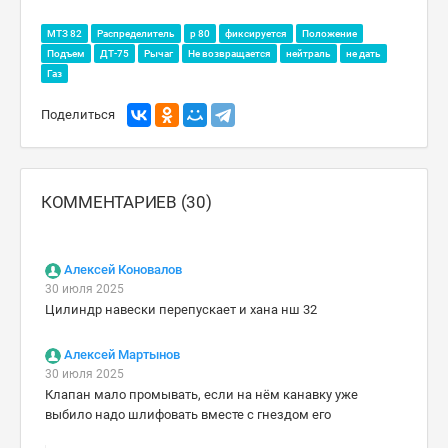
МТЗ 82
Распределитель
р 80
фиксируется
Положение
Подъем
ДТ-75
Рычаг
Не возвращается
нейтраль
не дать
Газ
Поделиться
КОММЕНТАРИЕВ (30)
Алексей Коновалов
30 июля 2025
Цилиндр навески перепускает и хана нш 32
Алексей Мартынов
30 июля 2025
Клапан мало промывать, если на нём канавку уже
выбило надо шлифовать вместе с гнездом его