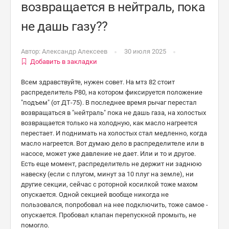
возвращается в нейтраль, пока
не дашь газу??
Автор:
Александр Алексеев
30 июля 2025
Добавить в закладки
Всем здравствуйте, нужен совет. На мтз 82 стоит
распределитель Р80, на котором фиксируется положение
"подъем" (от ДТ-75). В последнее время рычаг перестал
возвращаться в "нейтраль" пока не дашь газа, на холостых
возвращается только на холодную, как масло нагреется
перестает. И поднимать на холостых стал медленно, когда
масло нагреется. Вот думаю дело в распределителе или в
насосе, может уже давление не дает. Или и то и другое.
Есть еще момент, распределитель не держит ни заднюю
навеску (если с плугом, минут за 10 плуг на земле), ни
другие секции, сейчас с роторной косилкой тоже махом
опускается. Одной секцией вообще никогда не
пользовался, попробовал на нее подключить, тоже самое -
опускается. Пробовал клапан перепускной промыть, не
помогло.