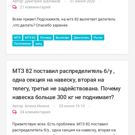
Автор:
Дмитрий Шаламов
07 июня 2020
21 комментарий
Всем привет.Подскажите, на мтз 82 вылетает делитель
,что делать? Спасибо заранее.
МТЗ
МТЗ 82
Почему
Вылетает
Двигатель
Рычаг
Положение
заяц
МТЗ 82 поставил распределитель б/у ,
одна секция на навеску, вторая на
телегу, третья не задействована. Почему
навеска больше 300 кг не поднимает?
Автор:
Алена Инина
03 июня 16:10
24 комментария
Приветствую всех. Есть проблема. МТЗ 82 поставил
распределитель б/у , одна секция на навеску, вторая на