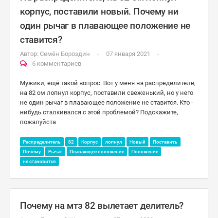
корпус, поставили новый. Почему ни
один рычаг в плавающее положение не
ставится?
Автор:
Семён Бороздин
07 января 2021
6 комментариев
Мужики, ещё такой вопрос. Вот у меня на распределителе,
на 82 ом лопнул корпус, поставили свеженький, но у него
не один рычаг в плавающее положение не ставится. Кто -
нибудь сталкивался с этой проблемой? Подскажите,
пожалуйста
Распределитель
82
Корпус
лопнул
Новый
Поставить
Почему
Рычаг
Плавающее положение
Положение
не становится
Почему на мтз 82 вылетает делитель?