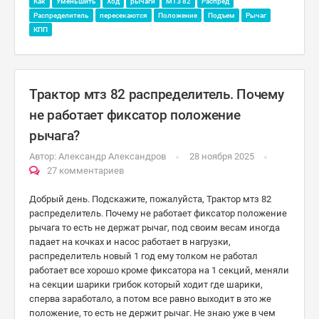
Как
Уменьшить
Ход
рычаги
МТЗ 82
Распред
Распределитель
пересекаются
Положение
Подъем
Рычаг
КПП
Трактор мтз 82 распределитель. Почему
не работает фиксатор положение
рычага?
Автор:
Александр Александров
28 ноября 2025
27 комментариев
Добрый день. Подскажите, пожалуйста, Трактор мтз 82
распределитель. Почему не работает фиксатор положение
рычага то есть не держат рычаг, под своим весам иногда
падает на кочках и насос работает в нагрузки,
распределитель новый 1 год ему толком не работал
работает все хорошо кроме фиксатора на 1 секций, меняли
на секции шарики грибок который ходит где шарики,
сперва заработало, а потом все равно выходит в это же
положение, то есть не держит рычаг. Не знаю уже в чем