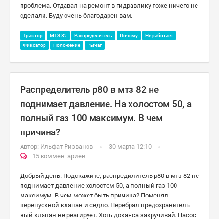
проблема. Отдавал на ремонт в гидравлику тоже ничего не
сделали. Буду очень благодарен вам.
Трактор
МТЗ 82
Распределитель
Почему
Не работает
Фиксатор
Положение
Рычаг
Распределитель р80 в мтз 82 не
поднимает давление. На холостом 50, а
полный газ 100 максимум. В чем
причина?
Автор:
Ильфат Ризванов
30 марта 12:10
15 комментариев
Добрый день. Подскажите, распредилитель р80 в мтз 82 не
поднимает давление холостом 50, а полный газ 100
максимум. В чем может быть причина? Поменял
перепускной клапан и седло. Перебрал предохранитель
ный клапан не реагирует. Хоть доканса закручивай. Насос