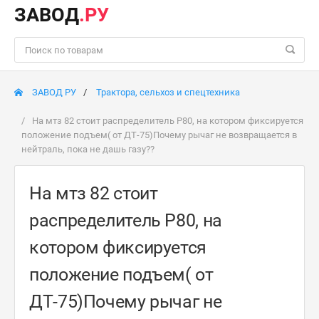
ЗАВОД
.РУ
ЗАВОД РУ
Трактора, сельхоз и спецтехника
На мтз 82 стоит распределитель Р80, на котором фиксируется
положение подъем( от ДТ-75)Почему рычаг не возвращается в
нейтраль, пока не дашь газу??
На мтз 82 стоит
распределитель Р80, на
котором фиксируется
положение подъем( от
ДТ-75)Почему рычаг не