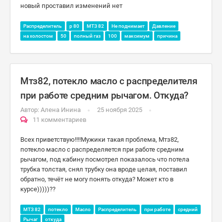
новый проставил изменений нет
Распределитель
р 80
МТЗ 82
Не поднимает
Давление
на холостом
50
полный газ
100
максимум
причина
Мтз82, потекло масло с распределителя
при работе средним рычагом. Откуда?
Автор:
Алена Инина
25 ноября 2025
11 комментариев
Всех приветствую!!!!Мужики такая проблема, Мтз82,
потекло масло с распределяется при работе средним
рычагом, под кабину посмотрел показалось что потела
трубка толстая, снял трубку она вроде целая, поставил
обратно, течёт не могу понять откуда? Может кто в
курсе)))))??
МТЗ 82
потекло
Масло
Распределитель
при работе
средний
Рычаг
откуда