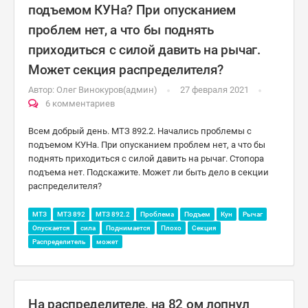
подъемом КУНа? При опусканием
проблем нет, а что бы поднять
приходиться с силой давить на рычаг.
Может секция распределителя?
Автор:
Олег Винокуров(админ)
27 февраля 2021
6 комментариев
Всем добрый день. МТЗ 892.2. Начались проблемы с
подъемом КУНа. При опусканием проблем нет, а что бы
поднять приходиться с силой давить на рычаг. Стопора
подъема нет. Подскажите. Может ли быть дело в секции
распределителя?
МТЗ
МТЗ 892
МТЗ 892.2
Проблема
Подъем
Кун
Рычаг
Опускается
сила
Поднимается
Плохо
Секция
Распределитель
может
На распределителе, на 82 ом лопнул