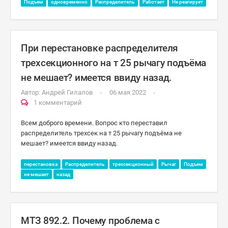
Подъем
одновременно
Распределитель
Работает
Не реагирует
При перестановке распределителя
трехсекционного на т 25 рычагу подъёма
не мешает? имеется ввиду назад.
Автор:
Андрей Гилалов
06 мая 2022
1 комментарий
Всем доброго времени. Вопрос кто переставил
распределитель трехсек на т 25 рычагу подъёма не
мешает? имеется ввиду назад.
перестановка
Распределитель
трехсекционный
Рычаг
Подъем
не мешает
назад
МТЗ 892.2. Почему проблема с