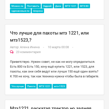
Можно ли
Поставить
Задний
Диск
МТЗ 1221
МТЗ 80
одинаковые ли
Ширина
Что лучше для пахоты мтз 1221, или
мтз1523,?
Автор:
Алена Инина
10 марта 00:08
23 комментария
Приветствую. Нужен совет, не как не могу определиться.
Есть 800 га Есть 150, хочу ещё купить 1221, или 1523, для
пахоты, как они себя ведут или лучше 150 ещё один взять?
К 700 не хочу, так как техника нужна чтобы была в габарите.
Что лучше
Пахота
МТЗ 1221
мтз-1523
Мтз1221, раскатал трактор но задняя