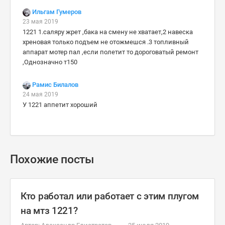
Ильгам Гумеров
23 мая 2019
1221 1.саляру жрет ,бака на смену не хватает,2 навеска
хреновая только подъем не отожмешся .3 топливный
аппарат мотер пал ,если полетит то дороговатый ремонт
,Однозначно т150
Рамис Билалов
24 мая 2019
У 1221 аппетит хороший
Похожие посты
Кто работал или работает с этим плугом
на мтз 1221?