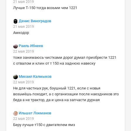
21 мая 2019
Лучше Т-150 тогда возьми чем 1221
Денис Виноградов
21 мая 2019
Амкодор
Раиль Ибнеев
22 мая 2019
тоже занимаюсь чистками дорог думал приобрести 1221
с отвалом и клин от т 150 на заднюю навеску
Михаил Калмыков
22 мая 2019
Не для частных рук, бэушный 1221, если с новья
возьмёшь походит, а с организации после наездников это
беда а не трактор, да и цена на запчасти дурная
Ильшат Локманов
22 мая 2019
Беру лучше т150 с двигателем ямз