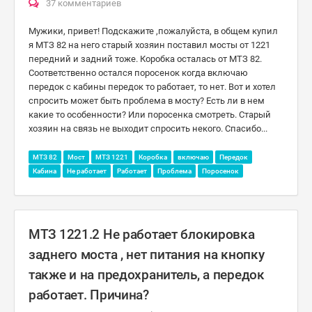
37 комментариев
Мужики, привет! Подскажите ,пожалуйста, в общем купил
я МТЗ 82 на него старый хозяин поставил мосты от 1221
передний и задний тоже. Коробка осталась от МТЗ 82.
Соответственно остался поросенок когда включаю
передок с кабины передок то работает, то нет. Вот и хотел
спросить может быть проблема в мосту? Есть ли в нем
какие то особенности? Или поросенка смотреть. Старый
хозяин на связь не выходит спросить некого. Спасибо...
МТЗ 82
Мост
МТЗ 1221
Коробка
включаю
Передок
Кабина
Не работает
Работает
Проблема
Поросенок
МТЗ 1221.2 Не работает блокировка
заднего моста , нет питания на кнопку
также и на предохранитель, а передок
работает. Причина?