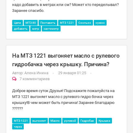
надо добавить в метрах или см? Может кто переделывал?
Заранее спасибо.
Цепи
МТЗ 80
Поставить
МТЗ 1221
Сколько
нужно
добавить
метр
сантиметр
На МТЗ 1221 выгоняет масло с рулевого
гидробачка через крышку. Причина?
Автор:
Алена Инина
29 января 01:25
7 комментариев
Доброе время суток Друзья! Подскажите пожалуйста на
МТЗ 1221 выгоняет масло с рулевого гидро бочка через
крышку!В чем может быть причина! Заранее благодарю
??????
МТЗ 1221
выгоняет
Масло
рулевой
Гидробак
Крышка
через