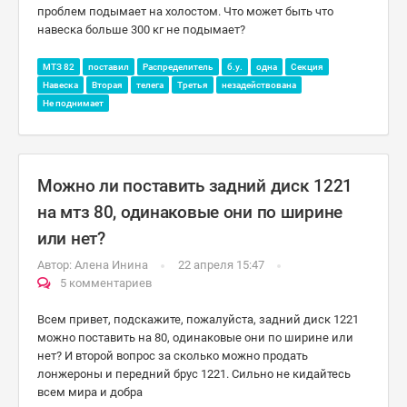
проблем подымает на холостом. Что может быть что
навеска больше 300 кг не подымает?
МТЗ 82
поставил
Распределитель
б.у.
одна
Секция
Навеска
Вторая
телега
Третья
незадействована
Не поднимает
Можно ли поставить задний диск 1221
на мтз 80, одинаковые они по ширине
или нет?
Автор:
Алена Инина
22 апреля 15:47
5 комментариев
Всем привет, подскажите, пожалуйста, задний диск 1221
можно поставить на 80, одинаковые они по ширине или
нет? И второй вопрос за сколько можно продать
лонжероны и передний брус 1221. Сильно не кидайтесь
всем мира и добра