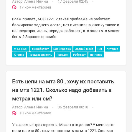
Автор:
Алена Инина
17 февраля 02:45
17 комментариев
Всем привет , МТЗ 1221.2 такая проблема не работает
блокировка заднего моста , нет питания на кнопку также и
на предохранитель, передок работает , кто знает что может
быть ,? Заранее спасибо
МТЗ 1221
Не работает
Блокировка
Задний мост
нет
питание
Кнопка
Предохранитель
Передок
Работает
причина
Есть цепи на мтз 80 , хочу их поставить
на мтз 1221. Сколько надо добавить в
метрах или см?
Автор:
Алена Инина
06 февраля 00:10
10 комментариев
Уважаемые трактористы. Может кто делал? У меня есть
цепи на мтз 80 , хочу их поставить на мтз 1221. Сколько