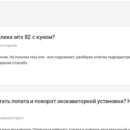
лика мтз 82 с куном?
ментариев
куном. На полном газу еле - еле поднимает, разбирал клапан гидрораспр
Заранее спасибо
ать лопата и поворот экскаваторной установки? 
 комментария
 юмз экскаватор. Перестала работать лопата и поворот экскаваторной у