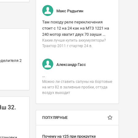
Макс Радыгин
Там походу реле переключения
стоит с 12 на 24 как на МТЗ 1221 на
240 мотор хватит двух 70 зауши ...
Какие лучше купить аккумуляторы?
Трактор 2011 г стартер 24 в.
еделителя 2
Александр Гасс
...
Можно ли ставить сапуны на бортовые
на мтз 82 в заливные пробки, оттуда
воздух выходит
Нш 32.
ПОПУЛЯРНЫЕ
Почему на т25 при прокрутке
становки.