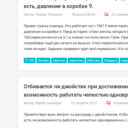
есть, давление в коробке 9.
Автор:
Роман Тележко
Вчера в 08:30
21 комм
Привет нужна помощь. Кто работает на т-150? У меня перест
давление в коробке 9. Пред история: стоял месяц сегодня 
100,переключился на 3,1 и поехал на поле около 12км. При
попробовал ещё раз нечего не вышло. Стал переключаться обрат
тоже не едет. Заднию проверил едет всё нормально. Кто з
Т- 150
Почему
перестал
перестала
Работать
Передача
пере
Отбивается ли джойстик при достижении
возможность работать челюстью однов
Автор:
Юрий Семеров
23 апреля 2021
4 комме
Приветствую всех, вопрос по распреду с джойстиком. От
есть ли возможность работать челюстью одновременно 