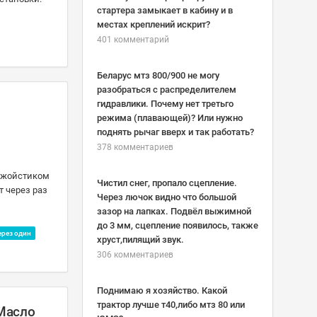
стартера замыкает в кабину и в
местах креплений искрит?
401 комментарий
Беларус мтз 800/900 не могу
разобраться с распределителем
гидравлики. Почему нет третьго
режима (плавающей)? Или нужно
поднять рычаг вверх и так работать?
378 комментариев
 джойстиком
Чистил снег, пропало сцепление.
т через раз
Через лючок видно что большой
зазор на лапках. Подвёл выжимной
до 3 мм, сцепление появилось, также
ерез один
хруст,пилящий звук.
306 комментариев
Поднимаю я хозяйство. Какой
трактор лучше т40,либо мтз 80 или
 Масло