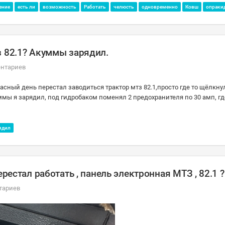
ение
есть ли
возможность
Работать
челюсть
одновременно
Ковш
опраки
з 82.1? Акуммы зарядил.
ентариев
сный день перестал заводиться трактор мтз 82.1,просто где то щёлкнул
ммы я зарядил, под гидробаком поменял 2 предохранителя по 30 амп, г
ядил
рестал работать , панель электронная МТЗ , 82.1 ?
тариев