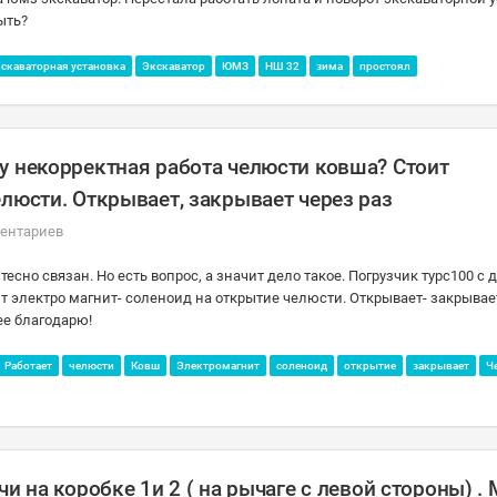
ыть?
скаваторная установка
Экскаватор
ЮМЗ
НШ 32
зима
простоял
у некорректная работа челюсти ковша? Стоит
люсти. Открывает, закрывает через раз
ентариев
тесно связан. Но есть вопрос, а значит дело такое. Погрузчик турс100 с
т электро магнит- соленоид на открытие челюсти. Открывает- закрывае
ее благодарю!
Работает
челюсти
Ковш
Электромагнит
соленоид
открытие
закрывает
Ч
и на коробке 1и 2 ( на рычаге с левой стороны) .