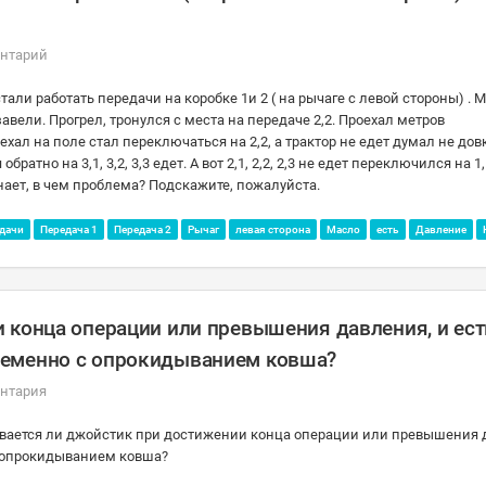
ентарий
али работать передачи на коробке 1и 2 ( на рычаге с левой стороны) . М
завели. Прогрел, тронулся с места на передаче 2,2. Проехал метров
ехал на поле стал переключаться на 2,2, а трактор не едет думал не до
но на 3,1, 3,2, 3,3 едет. А вот 2,1, 2,2, 2,3 не едет переключился на 1,1, 
нает, в чем проблема? Подскажите, пожалуйста.
дачи
Передача 1
Передача 2
Рычаг
левая сторона
Масло
есть
Давление
 конца операции или превышения давления, и ест
ременно с опрокидыванием ковша?
нтария
бивается ли джойстик при достижении конца операции или превышения 
с опрокидыванием ковша?