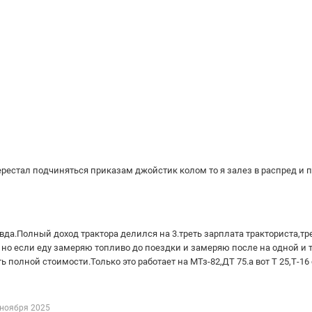
перестал подчиняться приказам джойстик колом то я залез в распред и 
да.Полный доход трактора делился на 3.треть зарплата тракториста,тр
 но если еду замеряю топливо до поездки и замеряю после на одной и 
 полной стоимости.Только это работает на МТз-82,ДТ 75.а вот Т 25,Т-1
 ноября 2025