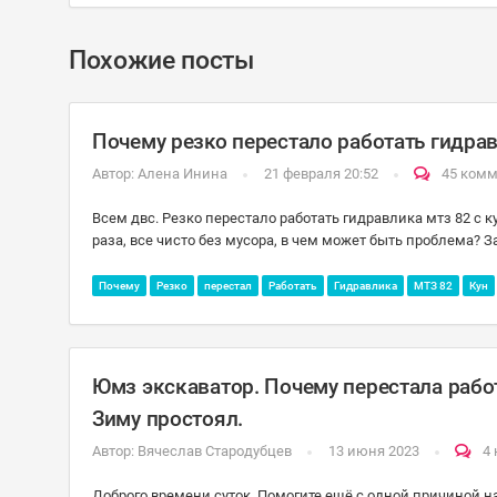
Похожие посты
Почему резко перестало работать гидрав
Автор:
Алена Инина
21 февраля 20:52
45 ком
Всем двс. Резко перестало работать гидравлика мтз 82 с 
раза, все чисто без мусора, в чем может быть проблема? 
Почему
Резко
перестал
Работать
Гидравлика
МТЗ 82
Кун
Юмз экскаватор. Почему перестала работ
Зиму простоял.
Автор:
Вячеслав Стародубцев
13 июня 2023
4
Доброго времени суток. Помогите ещё с одной причиной на