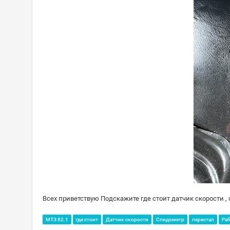
Всех приветствую Подскажите где стоит датчик скорости , 
МТЗ 82.1
где стоит
Датчик скорости
Спидометр
перестал
Ра