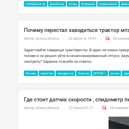
отбивается ли
Джойстик
конец
Операции
превышении
Давл
Почему перестал заводиться трактор мт
Автор:
Алена Инина
02 августа 19:01
30 комм
Здрастауйте товарищи трактористы. В один не очень прекра
голове и он решил уйти в незапланированный отпуск. Аку
смотреть? Заранее спасибо за ответы.
Почему
перестал
заводиться
Трактор
МТЗ 82.1
аккум
зар
Где стоит датчик скорости , спидометр пе
Автор:
Алена Инина
27 июня 01:17
18 коммен