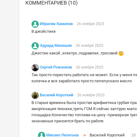
КОММЕНТАРИЕВ (10)
Ибрагим Камилов
26 ноября 2025
В джойстике
Эдуард Макешин
26 ноября 2025
Джестик какой ,электро ,гидравлик ,тросовой
Сергей Роженков
26 ноября 2025
Так просто перестать работать не может. Если у меня 
колечка и все заработало просто пепепускало масло
Василий Короткий
26 ноября 2025
В старые времена была простая арифметика грубая прав
амортизация техники,треть ГСМ.Я сейчас халтурю мало
площадке.Количество топлива на цену -примерная треть
экономные прихоится брать по работе.
Михаил Леонтьев
Василий Короткий
28