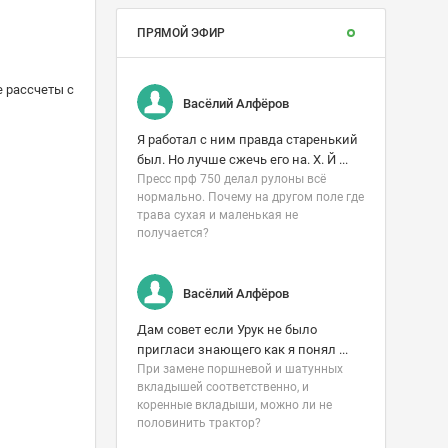
ПРЯМОЙ ЭФИР
е рассчеты с
Васёлий Алфёров
Я работал с ним правда старенький
был. Но лучше сжечь его на. Х. Й ...
Пресс прф 750 делал рулоны всë
нормально. Почему на другом поле где
трава сухая и маленькая не
получается?
Васёлий Алфёров
Дам совет если Урук не было
пригласи знающего как я понял ...
При замене поршневой и шатунных
вкладышей соответственно, и
коренные вкладыши, можно ли не
половинить трактор?