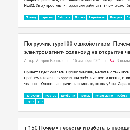
Нш32. Зиму простоял и перестало работать. В чем может б
Почему
перестал
Работать
Лопата
Не работает
Поворот
Эк
Погрузчик турс100 с джойстиком. Почем
электромагнит- соленоид на открытие че
Автор:
Андрей Коннов
15 октября 2021
9 комм
Приветствую? коллеги. Прошу помощи, не туп и с техникой 
проблема такая: некорректная работа челюсти ковша, стои
челюсть. Основные причины опишите, пожалуйста. Заран
Погрузчик
турс100
Джойстик
Почему
некорректно
Работа
через
раз
т-150 Почему перестали работать передач