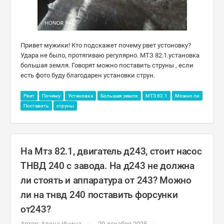
Привет мужики! Кто подскажет почему рвет устоновку?
Удара не было, протягиваю регулярно. МТЗ 82.1.установка
большая земля. Говорят можно поставить струны , если
есть фото буду благодарен установки струн.
Рвет
Почему
Установка
Большая земля
МТЗ 82.1
Можно ли
Поставить
струны
На Мтз 82.1, двигатель д243, стоит насос
ТНВД 240 с завода. На д243 не должна
ли стоять и аппаратура от 243? Можно
ли на тнвд 240 поставить форсунки
от243?
Автор:
Алена Инина
29 декабря 2025