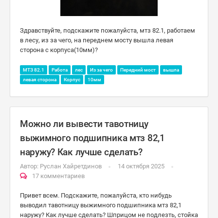
Здравствуйте, подскажите пожалуйста, мтз 82.1, работаем
в лесу, из за чего, на переднем мосту вышла левая
сторона с корпуса(10мм)?
МТЗ 82.1
Работа
лес
Из за чего
Передний мост
вышла
левая сторона
Корпус
10мм
Можно ли вывести тавотницу
выжимного подшипника мтз 82,1
наружу? Как лучше сделать?
Автор:
Руслан Хайретдинов
14 октября 2025
17 комментариев
Привет всем. Подскажите, пожалуйста, кто нибудь
выводил тавотницу выжимного подшипника мтз 82,1
наружу? Как лучше сделать? Шприцом не подлезть, стойка