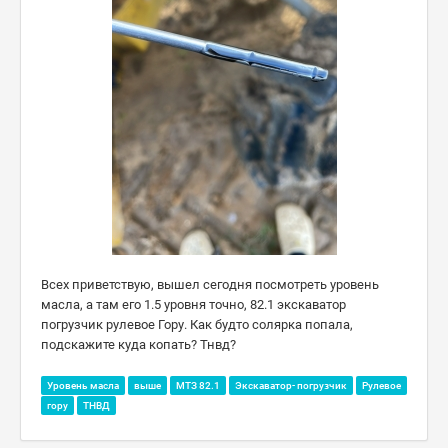
Всех приветствую, вышел сегодня посмотреть уровень
масла, а там его 1.5 уровня точно, 82.1 экскаватор
погрузчик рулевое Гору. Как будто солярка попала,
подскажите куда копать? Тнвд?
Уровень масла
выше
МТЗ 82.1
Экскаватор- погрузчик
Рулевое
гору
ТНВД