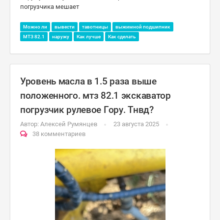
погрузчика мешает
Можно ли
вывести
тавотницы
выжимной подшипник
МТЗ 82.1
наружу
Как лучше
Как сделать
Уровень масла в 1.5 раза выше
положенного. мтз 82.1 экскаватор
погрузчик рулевое Гору. Тнвд?
Автор:
Алексей Румянцев
23 августа 2025
38 комментариев