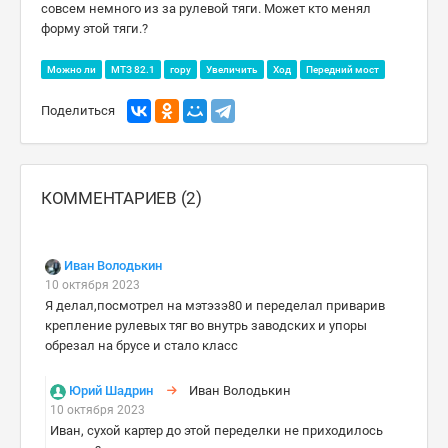
совсем немного из за рулевой тяги. Может кто менял
форму этой тяги.?
Можно ли
МТЗ 82.1
гору
Увеличить
Ход
Передний мост
Поделиться
КОММЕНТАРИЕВ (2)
Иван Володькин
10 октября 2023
Я делал,посмотрел на мэтэзэ80 и переделал приварив
крепление рулевых тяг во внутрь заводских и упоры
обрезал на брусе и стало класс
Юрий Шадрин
Иван Володькин
10 октября 2023
Иван, сухой картер до этой переделки не приходилось