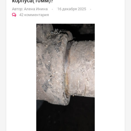
корпуса(10мм)?
Автор:
Алена Инина
16 декабря 2025
42 комментария