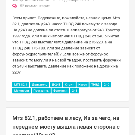
52 комментария
Всем привет. Подскажите, пожалуйста, незнающему. Мтз
82.1, двигатель д243, насос ТНВД 240 почему то с завода.
На д243 не должна ли стоять и аппаратура от 243. Трактор
1997 года. Или у них нет отличия ТНВД 243 от 240. Я читал
что ТНВД 243 выставляется давление на 215-220, а на
ТНВД 240 175-180. Или же давление зависит от
форсунок(распылителей)? Если все же от форсунок
зависит, то могу ли я на свой тнвд240 поставить форсунки
от 243 и выставить давление как положено на д243их на
220?
МТЗ 82.1
Двигатель
Д-243
Стоит
Насос
ТНВД
240
Можно ли
Поставить
форсунки
243
Мтз 82.1, работаем в лесу, Из за чего, на
переднем мосту вышла левая сторона с