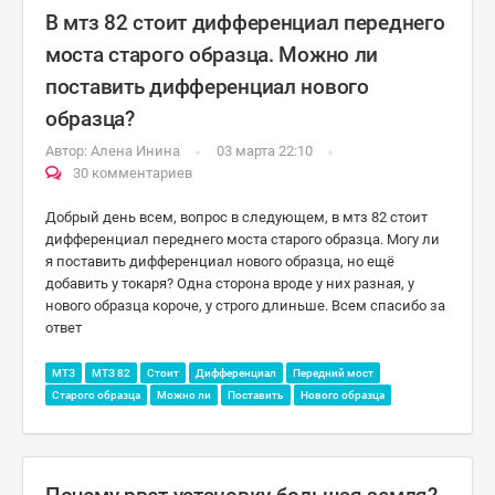
В мтз 82 стоит дифференциал переднего
моста старого образца. Можно ли
поставить дифференциал нового
образца?
Автор:
Алена Инина
03 марта 22:10
30 комментариев
Добрый день всем, вопрос в следующем, в мтз 82 стоит
дифференциал переднего моста старого образца. Могу ли
я поставить дифференциал нового образца, но ещё
добавить у токаря? Одна сторона вроде у них разная, у
нового образца короче, у строго длиньше. Всем спасибо за
ответ
МТЗ
МТЗ 82
Стоит
Дифференциал
Передний мост
Старого образца
Можно ли
Поставить
Нового образца