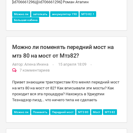
[id706661296|@id706661296] Роман Атапин
Можно ли
затолкать
аккумулятор 190
МТЗ 82.1
Большая кабина
Можно ли поменять передний мост на
мтз 80 на мост от Мтз82?
Автор:
Алена Инина
15 апреля 18:09
7 комментариев
Привет знающим трактористам Кто менял передний мост
на мтз 80 на мост от 82? Как вписывали эти мосты? Как
проходит вся эта процедура? Нахожусь в Удмуртии
Тезнадзор пизд... что ничего типа не сделаеть
Можно ли
Поменять
Передний мост
МТЗ 80
Мост
МТЗ 82