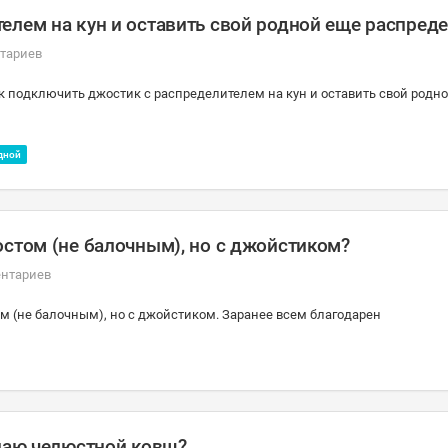
елем на кун и оставить свой родной еще распред
тариев
ак подключить джостик с распределителем на кун и оставить свой родн
дной
остом (не балочным), но с джойстиком?
ентариев
м (не балочным), но с джойстиком. Заранее всем благодарен
упаю челюстной ковш?