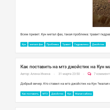
Всем привет. Кун метал фах, такая проблема: травит гидр
Кун
металл фах
Проблема
Травит
Гидравлика
Джойстик
Как поставить на мтз джойстик на Кун м
Автор:
Алена Инина
31 марта 23:50
7 коммент
Добрый вечер. Кто ставил на мтз джойстик на Кун ?малая 
Как поставить
МТЗ
Джойстик
Кун
Малая кабина