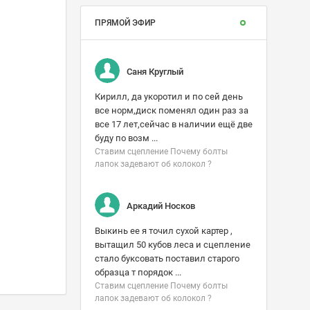
ПРЯМОЙ ЭФИР
Саня Круглый
Кирилл, да укоротил и по сей день
все норм,диск поменял один раз за
все 17 лет,сейчас в наличии ещё две
буду по возм ...
Ставим сцепление Почему болты
лапок задевают об колокол ?
Аркадий Носков
Выкинь ее я точил сухой картер ,
вытащил 50 кубов леса и сцепление
стало буксовать поставил старого
образца т порядок ...
Ставим сцепление Почему болты
лапок задевают об колокол ?