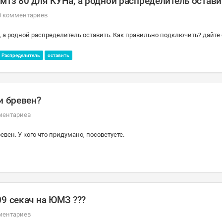
мтз 80 для КУНа, а родной распределитель остави
0 комментариев
, а родной распределитель оставить. Как правильно подключить? дайте 
Распределитель
оставить
и бревен?
ментариев
евен. У кого что придумано, посоветуете.
09 секач на ЮМЗ ???
ментариев