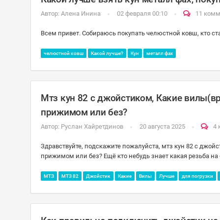
Автор:
Алена Инина
02 февраля 00:10
11 ком
Всем привет. Собираюсь покупать челюстной ковш, кто ст
челюстной ковш
Какой лучше?
Кун
металл фах
Мтз кун 82 с джойстиком, Какие вилы(вр
прижимом или без?
Автор:
Руслан Хайретдинов
20 августа 2025
4
Здравствуйте, подскажите пожалуйста, мтз кун 82 с джой
прижимом или без? Ещё кто небудь знает какая резьба на
МТЗ
МТЗ 82
Джойстик
Какие
Вилы
Лучше
для погрузки