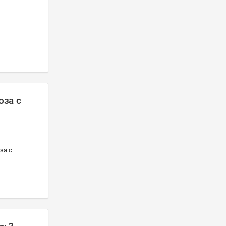
оза с
за с