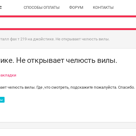
СПОСОБЫ ОПЛАТЫ
ФОРУМ
КОНТАКТЫ
талл фах т 219 на джойстике. Не открывает челюсть вилы.
тике. Не открывает челюсть вилы.
закладки
вает челюсть вилы. Где ,что смотреть, подскажите пожалуйста. Спасибо.
лы