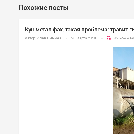
Похожие посты
Кун метал фах, такая проблема: травит 
Автор:
Алена Инина
20 марта 21:10
42 коммен