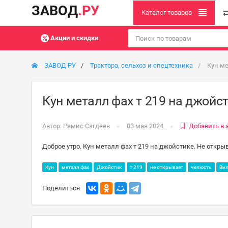
ЗАВОД
.РУ
Каталог товаров
Акции и скидки
ЗАВОД РУ
Трактора, сельхоз и спецтехника
Кун ме
Кун металл фах т 219 на джойс
Автор:
Рамис Сагдеев
03 мая 2024
Добавить в 
Доброе утро. Кун металл фах т 219 на джойстике. Не откры
Кун
металл фах
Джойстик
т 219
не открывает
челюсть
Ви
Поделиться