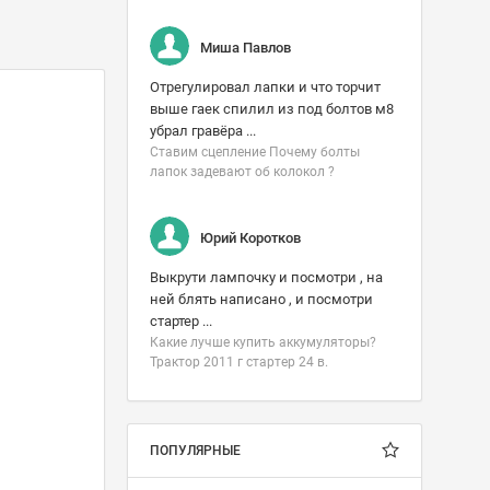
Миша Павлов
Отрегулировал лапки и что торчит
выше гаек спилил из под болтов м8
убрал гравёра ...
Ставим сцепление Почему болты
лапок задевают об колокол ?
Юрий Коротков
Выкрути лампочку и посмотри , на
ней блять написано , и посмотри
стартер ...
Какие лучше купить аккумуляторы?
Трактор 2011 г стартер 24 в.
ПОПУЛЯРНЫЕ