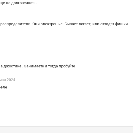
бще не долговечная...
распределители. Они электроные. Бывает логает, или отходят фишки
а джостике . Занимаете и тогда пробуйте
мая 2024
реле