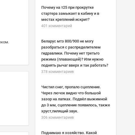
Почему на т25 при прокрутке
стартера замыкает в кабину и в
местах креплений искрит?
401 комментарий
Беларус мтз 800/900 не могу
иком.
разобраться с распределителем
гидравлики. Почему нет третьго
режима (плавающей)? Или нужно
поднять рычаг вверх и так работать?
378 комментариев
Чистил снег, пропало сцепление.
Через лючок видно что большой
зазор на лапках. Подвёл выжимной
до 3 мм, сцепление появилось, также
хруст,пилящий звук.
306 комментариев
Поднимаю я хозяйство. Какой