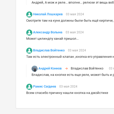
Андрей, А мож и реле... вполне... релюхи эт вещь во
Николай Лошкарев
03 мая 2024
Смотрите там на куне должны были быть ещё кирпичи, 
Александр Волына
03 мая 2024
Может цилиндпу ханай пришол...
Владислав Войтенко
03 мая 2024
Там есть электронный клапан ,кнопка его управления н
Андрей Коннов
Владислав Войтенко
03 
Владислав, на кнопке есть еще реле, может быть и 
Рамис Сагдеев
03 мая 2024
Всем спасибо причину нашли кнопка на джойстике