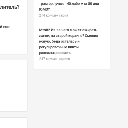
трактор лучше т40,либо мтз 80 или
елитель?
ЮМЗ?
274 комментария
ой еще
Мтз82 Из-за чего может сжирать
лапки, на старой корзине? Сменил
новую, беда осталась и
регулировочные винты
развальцовывает.
247 комментариев