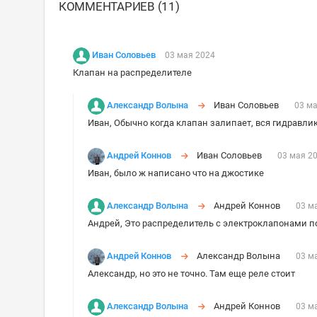
КОММЕНТАРИЕВ (11)
Иван Соловьев
03 мая 2024
Клапан на распределителе
Александр Волына
Иван Соловьев
03 м
Иван, Обычно когда клапан залипает, вся гидравлика 
Андрей Коннов
Иван Соловьев
03 мая 2
Иван, было ж написано что на джостике
Александр Волына
Андрей Коннов
03 м
Андрей, Это распределитель с электроклапонами пол
Андрей Коннов
Александр Волына
03 м
Александр, но это не точно. Там еще реле стоит
Александр Волына
Андрей Коннов
03 м