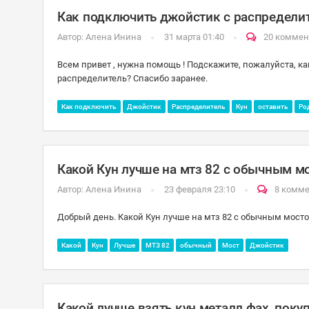
Как подключить джойстик с распределит
Автор:
Алена Инина
31 марта 01:40
20 коммен
Всем привет , нужна помощь ! Подскажите, пожалуйста, к
распределитель? Спасибо заранее.
Как подключить
Джойстик
Распределитель
Кун
оставить
Ро
Какой Кун лучше на мтз 82 с обычным м
Автор:
Алена Инина
23 февраля 23:10
8 комм
Добрый день. Какой Кун лучше на мтз 82 с обычным мосто
Какой
Кун
Лучше
МТЗ 82
обычный
Мост
Джойстик
Какой лучше взять кун металл фах, пок