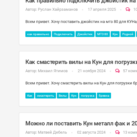
Как правильно подключить джойстик на 
Автор:
Руслан Хайрзаманов
17 апреля 2025
1
Всем привет. Хочу поставить джойстик на мтз 80 для КУНа
как правильно
Подключить
Джойстик
МТЗ 80
Кун
Родной
Как смастерить вилы на Кун для погрузк
Автор:
Михаил Ятимов
21 ноября 2024
57 ком
Всем привет. Хочу смастерить вилы на Кун для погрузки бр
Как
смастерить
Вилы
Кун
погрузка
бревна
Можно ли поставить Кун металл фак и 2
Автор:
Матвей Дебель
02 августа 2024
13 ком