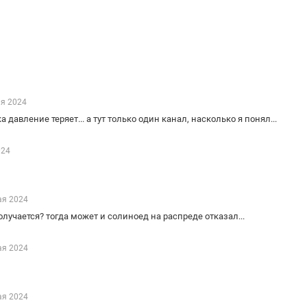
ая 2024
давление теряет... а тут только один канал, насколько я понял...
024
ая 2024
учается? тогда может и солиноед на распреде отказал...
ая 2024
ая 2024