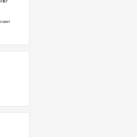
ть?
совет