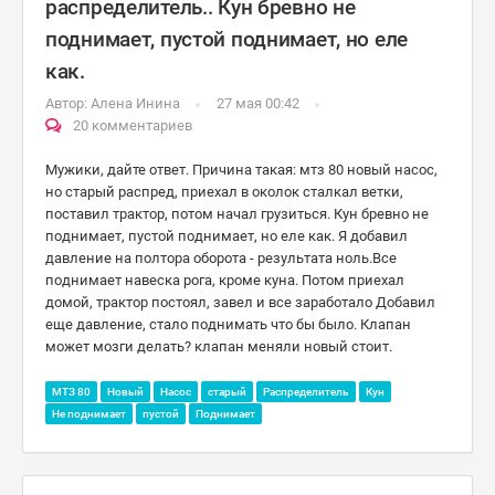
распределитель.. Кун бревно не
поднимает, пустой поднимает, но еле
как.
Автор:
Алена Инина
27 мая 00:42
20 комментариев
Мужики, дайте ответ. Причина такая: мтз 80 новый насос,
но старый распред, приехал в околок сталкал ветки,
поставил трактор, потом начал грузиться. Кун бревно не
поднимает, пустой поднимает, но еле как. Я добавил
давление на полтора оборота - результата ноль.Все
поднимает навеска рога, кроме куна. Потом приехал
домой, трактор постоял, завел и все заработало Добавил
еще давление, стало поднимать что бы было. Клапан
может мозги делать? клапан меняли новый стоит.
МТЗ 80
Новый
Насос
старый
Распределитель
Кун
Не поднимает
пустой
Поднимает