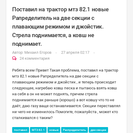
Поставил на трактор мтз 82.1 новые
Рапределитель на две секции с
плавающим режимом и джойстик.
Стрела поднимается, а ковш не
поднимает.
Автор:
Михаил Егоров
27 апреля 02:17
24 комментария
Ребята всем Привет Такая проблема, поставил на трактор
мтз 82.1 новые Рапределитель на две секции с
плавающим режимом и джойстик , и теперь происходит
следующее, нагребаю ковш песка и пытаюсь взять ковш
на себя а он не может поднять, причем стрела
поднимается как раньше (хорошо) а вот ковшу что то не
даёт, даю газу ваще останавливается. Секции переставлял
ни чего не изменилось Помогите, пожалуйста , может кто
сталкивался с таким?
поставил
МТЗ 82.1
новые
Распределитель
две секции