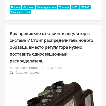
Почему
Опускает
Распределитель
Трактор
МТЗ
МТЗ 80
Удержать
Кун
Как правильно отключить регулятор с
системы? Стоит распределитель нового
образца, вместо регулятора нужно
поставить односееционный
распределитель.
Автор:
Алена Инина
27 мая 16:22
6 комментариев