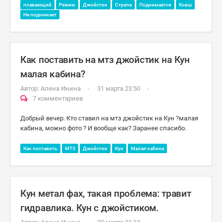
плавающий
Режим
Джойстик
Стрела
Поднимается
Ковш
Не поднимает
Как поставить на мтз джойстик на Кун
малая кабина?
Автор:
Алена Инина
31 марта 23:50
7 комментариев
Добрый вечер. Кто ставил на мтз джойстик на Кун ?малая
кабина, можно фото ? И вообще как? Заранее спасибо.
Как поставить
МТЗ
Джойстик
Кун
Малая кабина
Кун метал фах, такая проблема: травит
гидравлика. Кун с джойстиком.