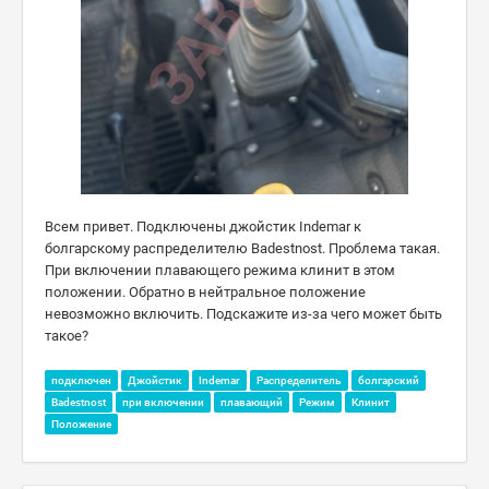
Всем привет. Подключены джойстик Indemar к
болгарскому распределителю Badestnost. Проблема такая.
При включении плавающего режима клинит в этом
положении. Обратно в нейтральное положение
невозможно включить. Подскажите из-за чего может быть
такое?
подключен
Джойстик
Indemar
Распределитель
болгарский
Badestnost
при включении
плавающий
Режим
Клинит
Положение