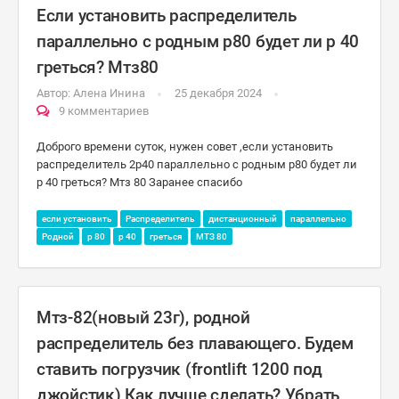
Если установить распределитель
параллельно с родным р80 будет ли р 40
греться? Мтз80
Автор:
Алена Инина
25 декабря 2024
9 комментариев
Доброго времени суток, нужен совет ,если установить
распределитель 2р40 параллельно с родным р80 будет ли
р 40 греться? Мтз 80 Заранее спасибо
если установить
Распределитель
дистанционный
параллельно
Родной
р 80
р 40
греться
МТЗ 80
Мтз-82(новый 23г), родной
распределитель без плавающего. Будем
ставить погрузчик (frontlift 1200 под
джойстик) Как лучше сделать? Убрать