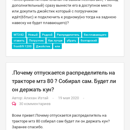
дополнительный) сразу вынести его в доступное место
или докупить джойстик который с погрузчиком
идёт(65тыс) и подключить к родному(но тогда на заднюю
навеску не будет плавающего)?
МТЗ 82
Новый
Родной
Распределитель
без плавающего
ставить
Погрузчик
Как лучше
убрать
болгарский
frontlift 1200
Джойстик
или
.Почему отпускается распределитель на
тракторе мтз 80 ? Собирал сам. Будет ли
он держать кун?
Автор:
Алихан Изтай
19 мая 2020
30 комментариев
Всем привет.Почему отпускается распределитель на
тракторе мтз 80 собирал сам будет ли он держать кун?
Заранее спасибо.