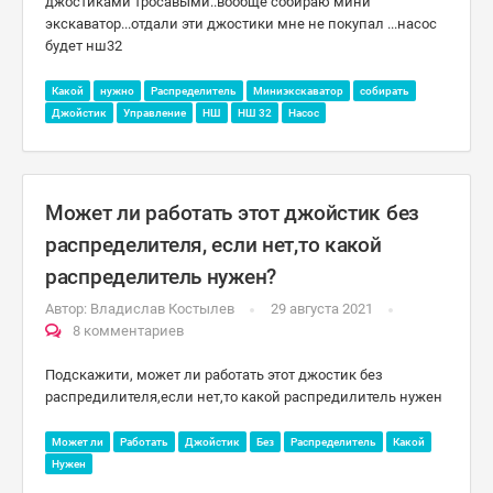
джостиками тросавыми..вообще собираю мини
экскаватор...отдали эти джостики мне не покупал ...насос
будет нш32
Какой
нужно
Распределитель
Миниэкскаватор
собирать
Джойстик
Управление
НШ
НШ 32
Насос
Может ли работать этот джойстик без
распределителя, если нет,то какой
распределитель нужен?
Автор:
Владислав Костылев
29 августа 2021
8 комментариев
Подскажити, может ли работать этот джостик без
распредилителя,если нет,то какой распредилитель нужен
Может ли
Работать
Джойстик
Без
Распределитель
Какой
Нужен