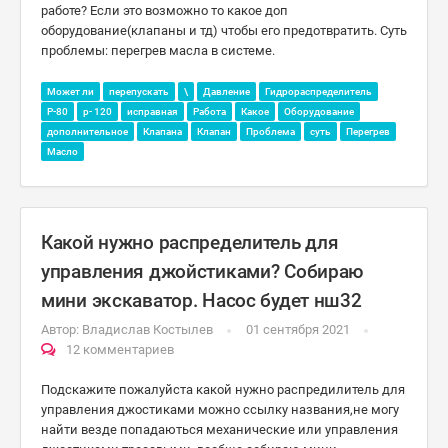
работе? Если это возможно то какое доп
оборудование(клапаны и тд) чтобы его предотвратить. Суть
проблемы: перегрев масла в системе.
Может ли
перепускать
\
Давление
Гидрораспределитель
Р-80
р- 120
исправная
Работа
Какое
Оборудование
дополнительное
Клапана
Клапан
Проблема
суть
Перегрев
Масло
Какой нужно распределитель для
управления джойстиками? Собираю
мини экскаватор. Насос будет нш32
Автор:
Владислав Костылев
01 сентября 2021
12 комментариев
Подскажите пожалуйста какой нужно распредилитель для
управления джостиками можно ссылку названия,не могу
найти везде попадаються механические или управления