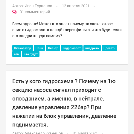
Автор:
Иван Турпанов
12 апреля 2021
31 комментарий
Всем здрасте! Может кто знает почему на экскаваторе
слив с гидромолота не идёт через фильтр, и что будет если
его внедрить туда самому?
Экскаватор
Слив
Фильтр
Гидромолот
внедрить
Сделать
сам
что будет
Есть у кого гидросхема ? Почему на 1ю
секцию насоса сигнал приходит с
опозданием, а именно, в нейтрале,
давление управления 22бар? При
нажатии на блок управления, давление
поднимается.
Автор:
Александр Кузнецов
31 марта 2021