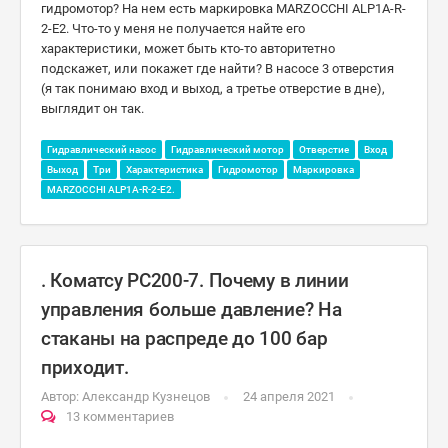
гидромотор? На нем есть маркировка MARZOCCHI ALP1A-R-
2-E2. Что-то у меня не получается найте его
характеристики, может быть кто-то авторитетно
подскажет, или покажет где найти? В насосе 3 отверстия
(я так понимаю вход и выход, а третье отверстие в дне),
выглядит он так.
Гидравлический насос
Гидравлический мотор
Отверстие
Вход
Выход
Три
Характеристика
Гидромотор
Маркировка
MARZOCCHI ALP1A-R-2-E2.
. Коматсу РС200-7. Почему в линии
управления больше давление? На
стаканы на распреде до 100 бар
приходит.
Автор:
Александр Кузнецов
24 апреля 2021
13 комментариев