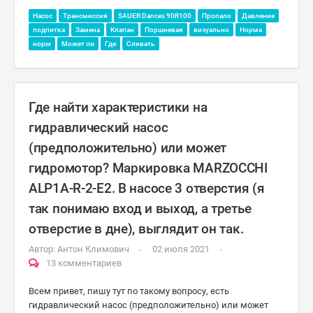
Насос
Трансмиссия
SAUER Dances 90R100
Пропало
Давление
подпитка
Замена
Клапан
Поршневая
визуально
Норма
норм
Может ли
Где
Сливать
Где найти характеристики на
гидравлический насос
(предположительно) или может
гидромотор? Маркировка MARZOCCHI
ALP1A-R-2-E2. В насосе 3 отверстия (я
так понимаю вход и выход, а третье
отверстие в дне), выглядит он так.
Автор:
Антон Климович
02 июля 2021
13 комментариев
Всем привет, пишу тут по такому вопросу, есть
гидравлический насос (предположительно) или может