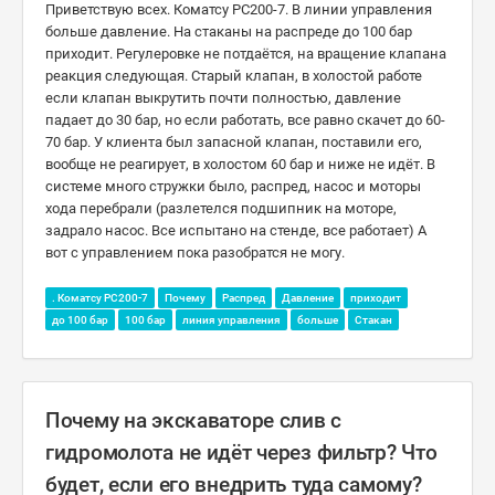
Приветствую всех. Коматсу РС200-7. В линии управления
больше давление. На стаканы на распреде до 100 бар
приходит. Регулеровке не потдаётся, на вращение клапана
реакция следующая. Старый клапан, в холостой работе
если клапан выкрутить почти полностью, давление
падает до 30 бар, но если работать, все равно скачет до 60-
70 бар. У клиента был запасной клапан, поставили его,
вообще не реагирует, в холостом 60 бар и ниже не идёт. В
системе много стружки было, распред, насос и моторы
хода перебрали (разлетелся подшипник на моторе,
задрало насос. Все испытано на стенде, все работает) А
вот с управлением пока разобратся не могу.
. Коматсу РС200-7
Почему
Распред
Давление
приходит
до 100 бар
100 бар
линия управления
больше
Стакан
Почему на экскаваторе слив с
гидромолота не идёт через фильтр? Что
будет, если его внедрить туда самому?