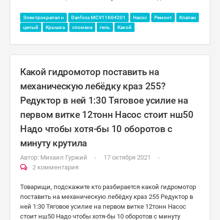
Электрокрапал н
Danfoss MCV116G4201
Насос
Ремонт
Клапан
целый
Крышка
сломана
гель
Какой
Какой гидромотор поставить на
механическую лебёдку краз 255?
Редуктор в ней 1:30 Тяговое усилие на
первом витке 12тонн Насос стоит нш50
Надо чтобы хотя-бы 10 оборотов с
минуту крутила
Автор:
Михаил Гуржий
17 октября 2021
2 комментария
Товарищи, подскажите кто разбирается какой гидромотор
поставить на механическую лебёдку краз 255 Редуктор в
ней 1:30 Тяговое усилие на первом витке 12тонн Насос
стоит нш50 Надо чтобы хотя-бы 10 оборотов с минуту