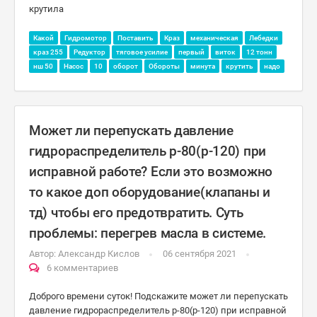
крутила
Какой
Гидромотор
Поставить
Краз
механическая
Лебедки
краз 255
Редуктор
тяговое усилие
первый
виток
12 тонн
нш 50
Насос
10
оборот
Обороты
минута
крутить
надо
Может ли перепускать давление
гидрораспределитель р-80(р-120) при
исправной работе? Если это возможно
то какое доп оборудование(клапаны и
тд) чтобы его предотвратить. Суть
проблемы: перегрев масла в системе.
Автор:
Александр Кислов
06 сентября 2021
6 комментариев
Доброго времени суток! Подскажите может ли перепускать
давление гидрораспределитель р-80(р-120) при исправной