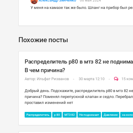
Александр Зинченко
06 мая 2024
У меня на камазе так же было. Шланг на прибор был р
Похожие посты
Распределитель р80 в мтз 82 не поднима
В чем причина?
Автор:
Ильфат Ризванов
30 марта 12:10
15 ко
Добрый день. Подскажите, распредилитель р80 в мтз 82 н
причина? Поменял перепускной клапан и седло. Перебрал 
проставил изменений нет
Распределитель
р 80
МТЗ 82
Не поднимает
Давление
на хол