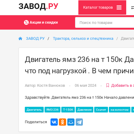
ЗАВОД
.РУ
Каталог товаров
Акции и скидки
ЗАВОД РУ
Трактора, сельхоз и спецтехника
Двигат
Двигатель ямз 236 на т 150к Да
что под нагрузкой . В чем прич
Автор:
Костя Ванюков
06 мая 2024
Добавить в 
Здравствуйте. Двигатель ямз 236 на т 150к Начало давление
Двигатель
ЯМЗ 236
Т-150К
Давление
Скачет
на холостом
Поделиться