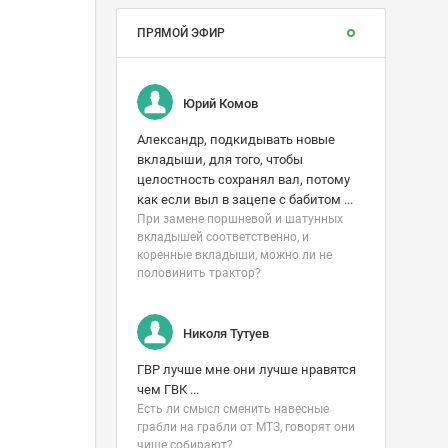
ПРЯМОЙ ЭФИР
Юрий Комов
Александр, подкидывать новые
вкладыши, для того, чтобы
целостность сохранял вал, потому
как если выл в зацепе с бабитом ...
При замене поршневой и шатунных
вкладышей соответственно, и
коренные вкладыши, можно ли не
половинить трактор?
Николя Тутуев
ГВР лучше мне они лучше нравятся
чем ГВК ...
Есть ли смысл сменить навесные
грабли на грабли от МТЗ, говорят они
чище собирают?