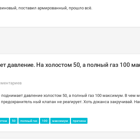
езиновый, поставил армированный, прошло всё.
ет давление. На холостом 50, а полный газ 100 м
мментариев
е поднимает давление холостом 50, а полный газ 100 максимум. В чем 
предохранитель ный клапан не реагирует. Хоть доканса закручивай. Н
остом
50
полный газ
100
максимум
причина