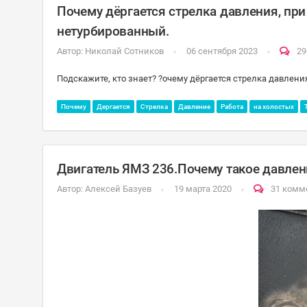
Почему дёргается стрелка давления, при
нетурбированный.
Автор:
Николай Сотников
06 сентября 2023
29
Подскажите, кто знает? ?очему дёргается стрелка давления
Почему
Дергается
Стрелка
Давление
Работа
на холостых
Двигатель ЯМЗ 236.Почему такое давлен
Автор:
Алексей Базуев
19 марта 2020
31 комм