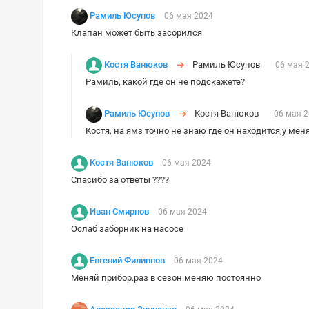
Рамиль Юсупов
06 мая 2024
Клапан может быть засорился
Костя Ванюков
Рамиль Юсупов
06 мая 
Рамиль, какой где он не подскажете?
Рамиль Юсупов
Костя Ванюков
06 мая 
Костя, на ямз точно не знаю где он находится,у меня
Костя Ванюков
06 мая 2024
Спасибо за ответы ????
Иван Смирнов
06 мая 2024
Ослаб заборник на насосе
Евгений Филиппов
06 мая 2024
Меняй прибор.раз в сезон меняю постоянно