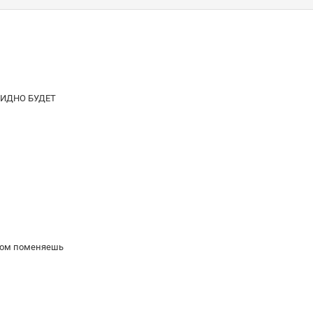
ВИДНО БУДЕТ
отом поменяешь