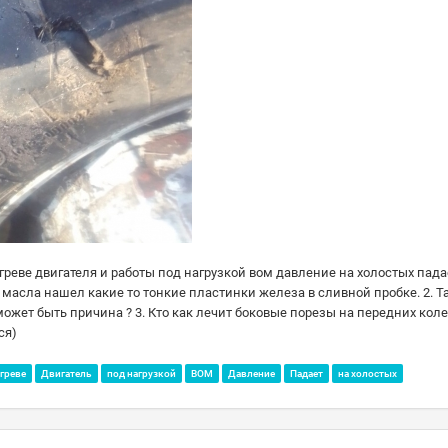
греве двигателя и работы под нагрузкой вом давление на холостых пада
 масла нашел какие то тонкие пластинки железа в сливной пробке. 2. Та
 может быть причина ? 3. Кто как лечит боковые порезы на передних коле
ся)
греве
Двигатель
под нагрузкой
ВОМ
Давление
Падает
на холостых