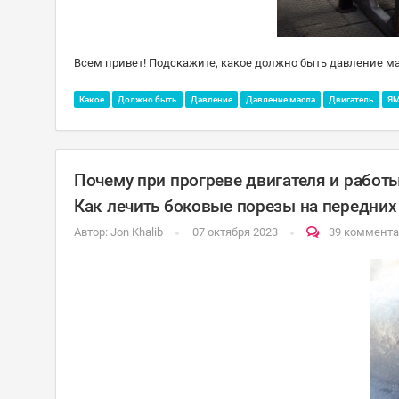
Всем привет! Подскажите, какое должно быть давление мас
Какое
Должно быть
Давление
Давление масла
Двигатель
ЯМ
Почему при прогреве двигателя и работы
Как лечить боковые порезы на передних
Автор:
Jon Khalib
07 октября 2023
39 коммент