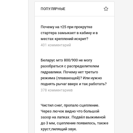
ПОПУЛЯРНЫЕ
Почему на т25 при прокрутке
стартера замыкает в кабину и в
местах креплений искрит?
401 комментарий
Беларус мтз 800/900 не могу
разобраться с распределителем
гидравлики. Почему нет третьго
режима (плавающей)? Или нужно
поднять рычаг вверх и так работать?
378 комментариев
Чистил снег, пропало сцепление.
Через лючок видно что большой
зазор на лапках. Подвёл выжимной
до 3 мм, сцепление появилось, также
хруст,пилящий звук.