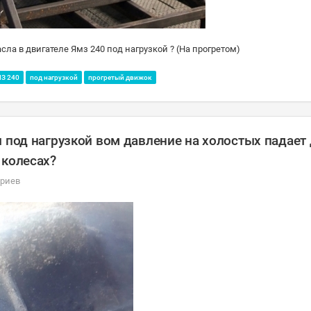
ла в двигателе Ямз 240 под нагрузкой ? (На прогретом)
З 240
под нагрузкой
прогретый движок
 под нагрузкой вом давление на холостых падает 
 колесах?
ариев