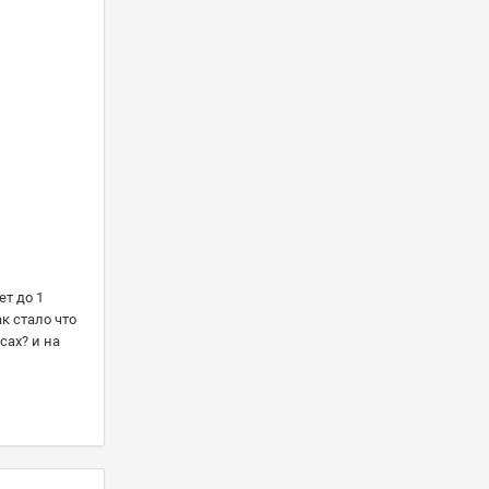
ет до 1
к стало что
сах? и на