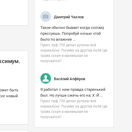
Дмитрий Чахлов
Такое обычно бывает когда солому
прессуешь. Попробуй ночью чтоб
было по влажнее ...
Пресс прф 750 делал рулоны всë
нормально. Почему на другом поле где
трава сухая и маленькая не
аксимум.
получается?
Васёлий Алфёров
Я работал с ним правда старенький
может быть
был. Но лучше сжечь его на. Х. Й ...
асос новый
Пресс прф 750 делал рулоны всë
нормально. Почему на другом поле где
трава сухая и маленькая не
получается?