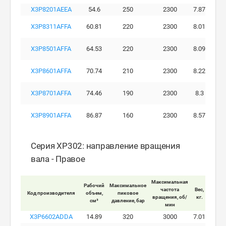
X3P8201AEEA
54.6
250
2300
7.87
X3P8311AFFA
60.81
220
2300
8.01
X3P8501AFFA
64.53
220
2300
8.09
X3P8601AFFA
70.74
210
2300
8.22
X3P8701AFFA
74.46
190
2300
8.3
X3P8901AFFA
86.87
160
2300
8.57
Серия XP302: направление вращения
вала - Правое
Максимальная
Рабочий
Максимальное
Макси
частота
Вес,
Код производителя
объем,
пиковое
ра
вращения, об/
кг.
см³
давление, бар
давле
мин
X3P6602ADDA
14.89
320
3000
7.01