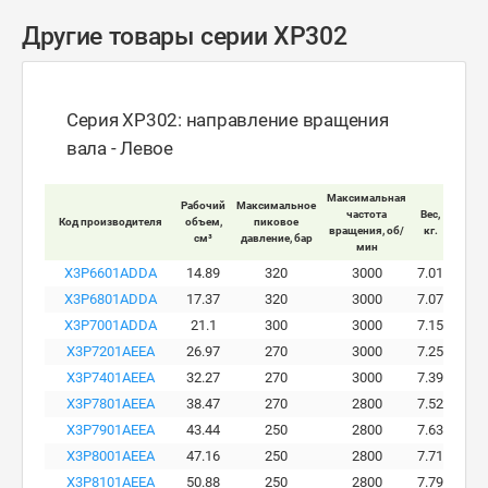
Другие товары серии XP302
Серия XP302: направление вращения
вала - Левое
Максимальная
Рабочий
Максимальное
Макси
частота
Вес,
Код производителя
объем,
пиковое
ра
вращения, об/
кг.
см³
давление, бар
давле
мин
X3P6601ADDA
14.89
320
3000
7.01
X3P6801ADDA
17.37
320
3000
7.07
X3P7001ADDA
21.1
300
3000
7.15
X3P7201AEEA
26.97
270
3000
7.25
X3P7401AEEA
32.27
270
3000
7.39
X3P7801AEEA
38.47
270
2800
7.52
X3P7901AEEA
43.44
250
2800
7.63
X3P8001AEEA
47.16
250
2800
7.71
X3P8101AEEA
50.88
250
2800
7.79