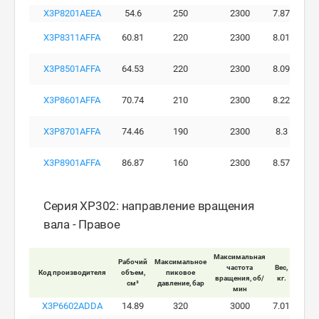
X3P8201AEEA
54.6
250
2300
7.87
X3P8311AFFA
60.81
220
2300
8.01
X3P8501AFFA
64.53
220
2300
8.09
X3P8601AFFA
70.74
210
2300
8.22
X3P8701AFFA
74.46
190
2300
8.3
X3P8901AFFA
86.87
160
2300
8.57
Серия XP302: направление вращения
вала - Правое
Максимальная
Рабочий
Максимальное
Макси
частота
Вес,
Код производителя
объем,
пиковое
ра
вращения, об/
кг.
см³
давление, бар
давле
мин
X3P6602ADDA
14.89
320
3000
7.01