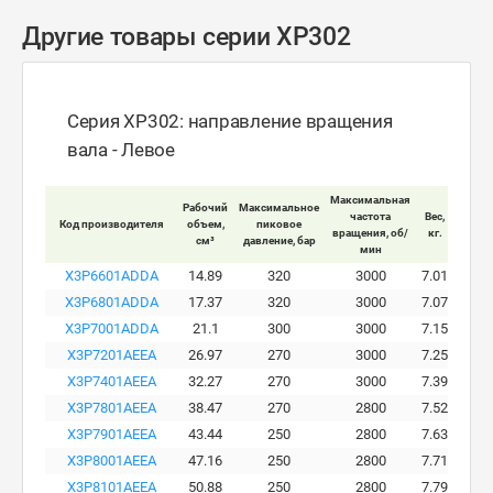
Другие товары серии XP302
Серия XP302: направление вращения
вала - Левое
Максимальная
Рабочий
Максимальное
Макси
частота
Вес,
Код производителя
объем,
пиковое
ра
вращения, об/
кг.
см³
давление, бар
давле
мин
X3P6601ADDA
14.89
320
3000
7.01
X3P6801ADDA
17.37
320
3000
7.07
X3P7001ADDA
21.1
300
3000
7.15
X3P7201AEEA
26.97
270
3000
7.25
X3P7401AEEA
32.27
270
3000
7.39
X3P7801AEEA
38.47
270
2800
7.52
X3P7901AEEA
43.44
250
2800
7.63
X3P8001AEEA
47.16
250
2800
7.71
X3P8101AEEA
50.88
250
2800
7.79