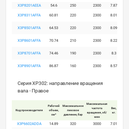
X3P8201AEEA
54.6
250
2300
7.87
X3P8311AFFA
60.81
220
2300
8.01
X3P8501AFFA
64.53
220
2300
8.09
X3P8601AFFA
70.74
210
2300
8.22
X3P8701AFFA
74.46
190
2300
8.3
X3P8901AFFA
86.87
160
2300
8.57
Серия XP302: направление вращения
вала - Правое
Максимальная
Рабочий
Максимальное
Макси
частота
Вес,
Код производителя
объем,
пиковое
ра
вращения, об/
кг.
см³
давление, бар
давле
мин
X3P6602ADDA
14.89
320
3000
7.01