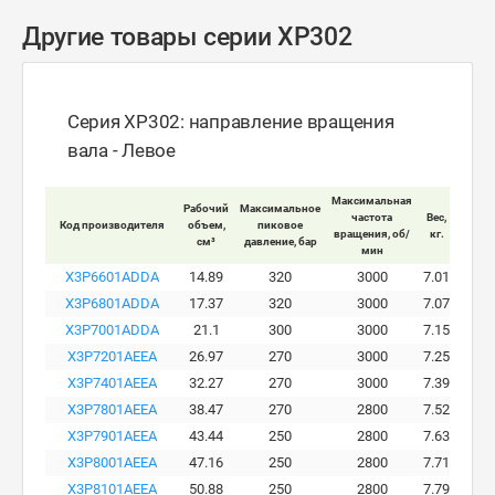
Другие товары серии XP302
Серия XP302: направление вращения
вала - Левое
Максимальная
Рабочий
Максимальное
Макси
частота
Вес,
Код производителя
объем,
пиковое
ра
вращения, об/
кг.
см³
давление, бар
давле
мин
X3P6601ADDA
14.89
320
3000
7.01
X3P6801ADDA
17.37
320
3000
7.07
X3P7001ADDA
21.1
300
3000
7.15
X3P7201AEEA
26.97
270
3000
7.25
X3P7401AEEA
32.27
270
3000
7.39
X3P7801AEEA
38.47
270
2800
7.52
X3P7901AEEA
43.44
250
2800
7.63
X3P8001AEEA
47.16
250
2800
7.71
X3P8101AEEA
50.88
250
2800
7.79