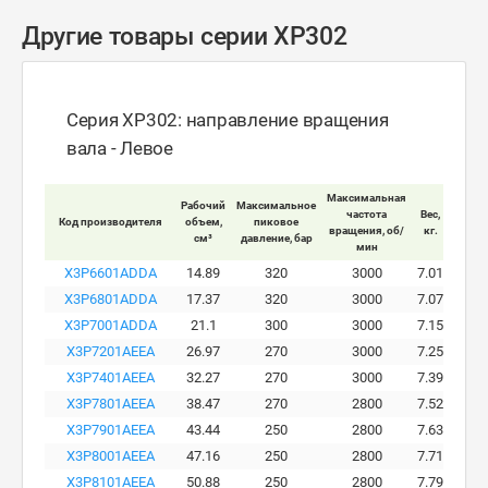
Другие товары серии XP302
Серия XP302: направление вращения
вала - Левое
Максимальная
Рабочий
Максимальное
Макси
частота
Вес,
Код производителя
объем,
пиковое
ра
вращения, об/
кг.
см³
давление, бар
давле
мин
X3P6601ADDA
14.89
320
3000
7.01
X3P6801ADDA
17.37
320
3000
7.07
X3P7001ADDA
21.1
300
3000
7.15
X3P7201AEEA
26.97
270
3000
7.25
X3P7401AEEA
32.27
270
3000
7.39
X3P7801AEEA
38.47
270
2800
7.52
X3P7901AEEA
43.44
250
2800
7.63
X3P8001AEEA
47.16
250
2800
7.71
X3P8101AEEA
50.88
250
2800
7.79