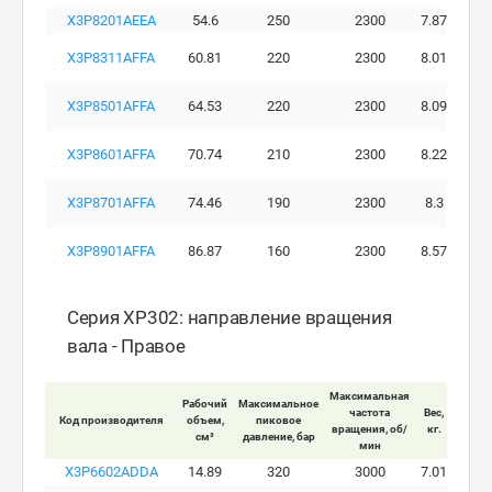
X3P8201AEEA
54.6
250
2300
7.87
X3P8311AFFA
60.81
220
2300
8.01
X3P8501AFFA
64.53
220
2300
8.09
X3P8601AFFA
70.74
210
2300
8.22
X3P8701AFFA
74.46
190
2300
8.3
X3P8901AFFA
86.87
160
2300
8.57
Серия XP302: направление вращения
вала - Правое
Максимальная
Рабочий
Максимальное
Макси
частота
Вес,
Код производителя
объем,
пиковое
ра
вращения, об/
кг.
см³
давление, бар
давле
мин
X3P6602ADDA
14.89
320
3000
7.01