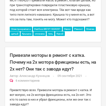
MCV116G4201 Привезли насос в ремонт, клапан целый, но
при транспортировке повредили пластиковую крышку,
под которой стоит вся электрика. ТАк вот там вроде как
типо геля липкого намазано. Крышка то у меня есть, а вот
что за гель там, понять не могу. Может кто подскажет?
Электрокрапал н
Danfoss MCV116G4201
Насос
Ремонт
Клапан
целый
Крышка
сломана
гель
Какой
Привезли моторы в ремонт с катка.
Почему на 2х мотора фрикционы есть, на
2х нет? Они так с завода идут?
Автор:
Александр Кузнецов
09 сентября 2021
6 комментариев
Приветствую всех. Привезли моторы в ремонт с катка. И
вот вопрос, на 2х мотора фрикционы есть, на 2х нет. Это
кто то залез в них и убрал фрикционы, или же они так с
завода идут?