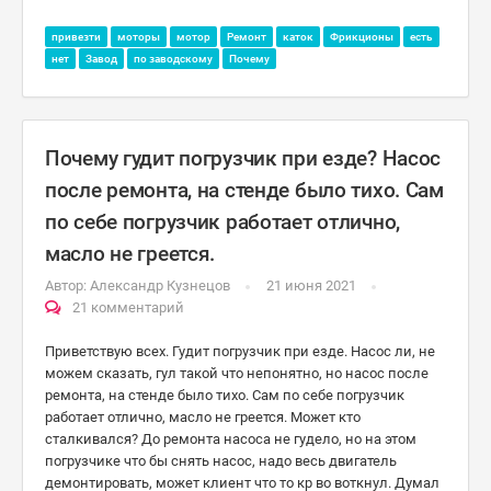
привезти
моторы
мотор
Ремонт
каток
Фрикционы
есть
нет
Завод
по заводскому
Почему
Почему гудит погрузчик при езде? Насос
после ремонта, на стенде было тихо. Сам
по себе погрузчик работает отлично,
масло не греется.
Автор:
Александр Кузнецов
21 июня 2021
21 комментарий
Приветствую всех. Гудит погрузчик при езде. Насос ли, не
можем сказать, гул такой что непонятно, но насос после
ремонта, на стенде было тихо. Сам по себе погрузчик
работает отлично, масло не греется. Может кто
сталкивался? До ремонта насоса не гудело, но на этом
погрузчике что бы снять насос, надо весь двигатель
демонтировать, может клиент что то кр во воткнул. Думал