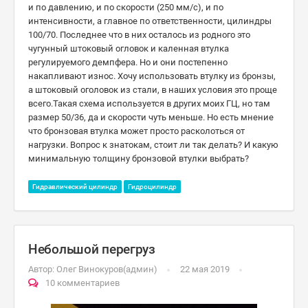
и по давлению, и по скорости (250 мм/с), и по
интенсивности, а главное по ответственности, цилиндры
100/70. Последнее что в них осталось из родного это
чугунный штоковый огловок и каленная втулка
регулируемого демпфера. Но и они постепенно
накапливают износ. Хочу использовать втулку из бронзы,
а штоковый оголовок из стали, в наших условия это проще
всего.Такая схема используется в других моих ГЦ, но там
размер 50/36, да и скорости чуть меньше. Но есть мнение
что бронзовая втулка может просто расколоться от
нагрузки. Вопрос к знатокам, стоит ли так делать? И какую
минимальную толщину бронзовой втулки выбрать?
Гидравлический цилиндр
Гидроцилиндр
Небольшой перегруз
Автор:
Олег Винокуров(админ)
22 мая 2019
10 комментариев