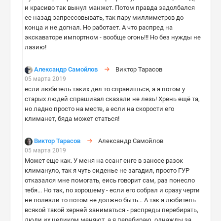
и красиво так вынул манжет. Потом правда задолбался
ее назад запрессовывать, так пару миллиметров до
конца и не догнал. Но работает. А что распред на
экскаваторе импортном - вообще огонь!!! Но без нужды не
лазию!
Александр Самойлов
Виктор Тарасов
05 марта 2019
если любитель таких дел то справишься, а я потом у
старых людей спрашивал сказали не лезь! Хрень ещё та,
но ладно просто на месте, а если на скорости его
климанет, бяда может статься!
Виктор Тарасов
Александр Самойлов
05 марта 2019
Может еще как. У меня на ссанг енге в заносе разок
климануло, так я чуть сиденье не загадил, просто ГУР
отказался мне помогать, еись говорит сам, раз понесло
тебя... Но так, по хорошему - если его собрал и сразу черти
не полезли то потом не должно быть... А так я любитель
всякой такой херней заниматься - распреды перебирать,
люди их целиком меняют, а я перебираю, однажды за