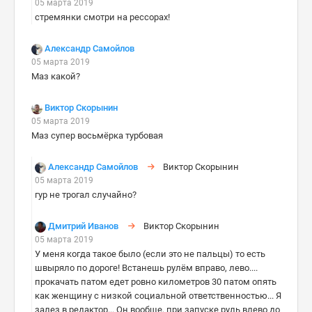
05 марта 2019
стремянки смотри на рессорах!
Александр Самойлов
05 марта 2019
Маз какой?
Виктор Скорынин
05 марта 2019
Маз супер восьмёрка турбовая
Александр Самойлов
Виктор Скорынин
05 марта 2019
гур не трогал случайно?
Дмитрий Иванов
Виктор Скорынин
05 марта 2019
У меня когда такое было (если это не пальцы) то есть
швыряло по дороге! Встанешь рулём вправо, лево....
прокачать патом едет ровно километров 30 патом опять
как женщину с низкой социальной ответственностью... Я
залез в редактор... Он вообще, при запуске руль влево до