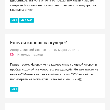
(дворников) на МАЗ 5440, а то поехал покупать и забыл
смерить. И кстати не посмотрел прямые или под крючок.
МАШИНА 2018г
МАЗ
МАЗ 5440
Есть ли клапан на кулере?
Автор:
Дмитрий Иванов
07 марта 2019
14 комментариев
Привет всем. На еврике на кулере снизу с одной стороны
пробка, с другой на холостых воздух идёт. Че там никто не
вникал? Может клапан какой-то или что??? Сам сейчас
посмотреть не могу - грязь стекает с машины)))
МАЗ