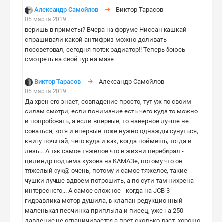
Александр Самойлов
Виктор Тарасов
05 марта 2019
веришь в приметы? Вчера на форуме Ниссан кашкай
спрашивали какой антифриз можно доливать-
посоветовал, сегодня потек радиатор!! Теперь боюсь
смотреть на свой гур на мазе
Виктор Тарасов
Александр Самойлов
05 марта 2019
Да хрен его знает, совпадение просто, тут уж по своим
силам смотри, если понимание есть чего куда то можно
и попробовать, а если впервые, то наверное лучше не
соваться, хотя и впервые тоже нужно однажды сунуться,
книгу почитай, чего куда и как, когда поймешь, тогда и
лезь... А так самое тяжелое что в жизни перебирал -
цилиндр подъема кузова на КАМАЗе, потому что он
тяжелый сук@ очень, потому и самое тяжелое, такие
чушки лучше вдвоем потрошить, а по сути там нихрена
интересного... А самое сложное - когда на JCB-3
гидравлика мотор душила, в клапан редукционный
маленькая песчинка приплыла и писец, уже на 250
давление не ограничивается а прет сколько даст, хорошо