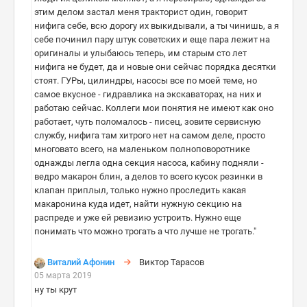
этим делом застал меня тракторист один, говорит
нифига себе, всю дорогу их выкидывали, а ты чинишь, а я
себе починил пару штук советских и еще пара лежит на
оригиналы и улыбаюсь теперь, им старым сто лет
нифига не будет, да и новые они сейчас порядка десятки
стоят. ГУРы, цилиндры, насосы все по моей теме, но
самое вкусное - гидравлика на экскаваторах, на них и
работаю сейчас. Коллеги мои понятия не имеют как оно
работает, чуть поломалось - писец, зовите сервисную
службу, нифига там хитрого нет на самом деле, просто
многовато всего, на маленьком полноповоротнике
однажды легла одна секция насоса, кабину подняли -
ведро макарон блин, а делов то всего кусок резинки в
клапан приплыл, только нужно проследить какая
макаронина куда идет, найти нужную секцию на
распреде и уже ей ревизию устроить. Нужно еще
понимать что можно трогать а что лучше не трогать."
Виталий Афонин
Виктор Тарасов
05 марта 2019
ну ты крут