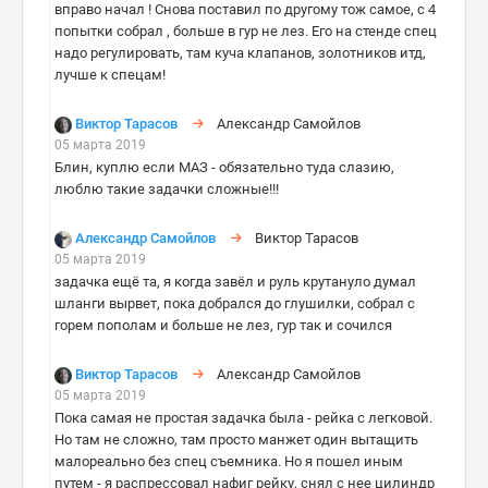
вправо начал ! Снова поставил по другому тож самое, с 4
попытки собрал , больше в гур не лез. Его на стенде спец
надо регулировать, там куча клапанов, золотников итд,
лучше к спецам!
Виктор Тарасов
Александр Самойлов
05 марта 2019
Блин, куплю если МАЗ - обязательно туда слазию,
люблю такие задачки сложные!!!
Александр Самойлов
Виктор Тарасов
05 марта 2019
задачка ещё та, я когда завёл и руль крутануло думал
шланги вырвет, пока добрался до глушилки, собрал с
горем пополам и больше не лез, гур так и сочился
Виктор Тарасов
Александр Самойлов
05 марта 2019
Пока самая не простая задачка была - рейка с легковой.
Но там не сложно, там просто манжет один вытащить
малореально без спец съемника. Но я пошел иным
путем - я распрессовал нафиг рейку, снял с нее цилиндр