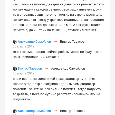
что штоки не погнул, два дня не давали на ремонт встать,
но там еще на каждой секции, свои защитные есть, они
то и спасали, защитного нет только на стрелу фронтала,
но там защита - жопу у трактора поднимало, на передние
колеса вставал когда вырвать не мог. А так я уже книги
не читаю, да и нет их на те же JCB, точнее у меня нет.
Александр Самойлов
Виктор Тарасов
05 марта 2019
течет не смертельно, сейчас работы мало, не буду лесть,
на ж.. приключений кликать!
Виктор Тарасов
Александр Самойлов
05 марта 2019
оно и верно. на маленькой тоже радиатор чуть течет,
проще в год литр антифриза подлить, чем радиатор
поменять за 12тыс. Как сильно потечет - тогда надо что
то делать, а пока по чуть но работает нормльно - лучше
подливать.
Александр Самойлов
Виктор Тарасов