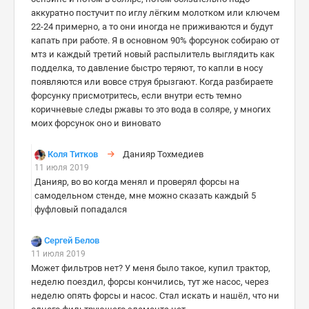
аккуратно постучит по иглу лёгким молотком или ключем
22-24 примерно, а то они иногда не приживаются и будут
капать при работе. Я в основном 90% форсунок собираю от
мтз и каждый третий новый распылитель выглядить как
подделка, то давление быстро теряют, то капли в носу
появляются или вовсе струя брызгают. Когда разбираете
форсунку присмотритесь, если внутри есть темно
коричневые следы ржавы то это вода в соляре, у многих
моих форсунок оно и виновато
Коля Титков
Данияр Тохмедиев
11 июля 2019
Данияр, во во когда менял и проверял форсы на
самодельном стенде, мне можно сказать каждый 5
фуфловый попадался
Сергей Белов
11 июля 2019
Может фильтров нет? У меня было такое, купил трактор,
неделю поездил, форсы кончились, тут же насос, через
неделю опять форсы и насос. Стал искать и нашёл, что ни