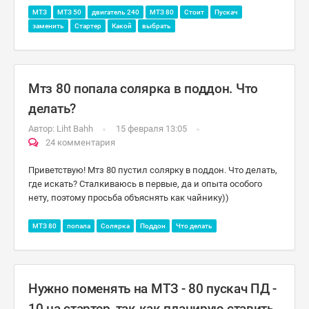
МТЗ
МТЗ 50
двигатель 240
МТЗ 80
Стоит
Пускач
заменить
Стартер
Какой
выбрать
Мтз 80 попала солярка в поддон. Что
делать?
Автор:
Liht Bahh
15 февраля 13:05
24 комментария
Приветствую! Мтз 80 пустил солярку в поддон. Что делать,
где искать? Сталкиваюсь в первые, да и опыта особого
нету, поэтому просьба объяснять как чайнику))
МТЗ 80
попала
Солярка
Поддон
Что делать
Нужно поменять на МТЗ - 80 пускач ПД -
10 на стартер, так как планирую ставить