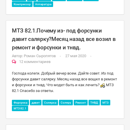
Компрессор
Аппаратура
МТЗ 82.1.Почему из- под форсунки
давит салярку?Месяц назад все возил в
ремонт и форсунки и тнвд.
Автор:
Роман Сыропятов
27 мая 2020
12 комментариев
Господа колеги. Добрый вечер всем. Дайте совет. Из под
форсунки давит салярку. Месяц назад все вощил в ремонт
и форсунки и тнвд. Что модет быть и как лечить?
МТЗ
82.1 Спасибо за ответы.
Форсунка
давит
Солярка
Соляру
Ремонт
ТНВД
МТЗ
МТЗ 82.1