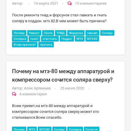
Автор:
14 марта 2021
15 комментариев
После ремонта тнвд и форсунок стал гавкать и гнать
соляру в поддон. мтз 82.В чем может быть причина?
Почему
Ремонт
После
ТНВД
Форсунка
гавкает
Соляру
Солярка
гонит
стал гнать
Поддон
МТЗ
МТЗ 82
В чем причина?
причина
Почему на мтз-80 между аппаратурой и
компрессором сочится соляра сверху?
Автор:
Алик Артемьев
25 июня 2020
4 комментария
Всем привет,на мтз-80 между аппаратурой и
компрессором сочится соляра сверху.может кто
сталкивался.Всем спасибо.
Почему
МТЗ
МТЗ 80
Соляру
Солярка
Сочится