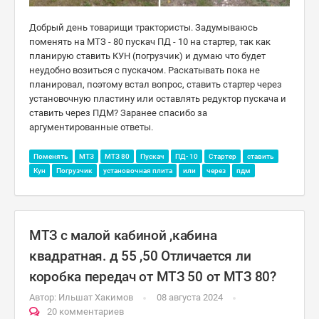
Добрый день товарищи трактористы. Задумываюсь
поменять на МТЗ - 80 пускач ПД - 10 на стартер, так как
планирую ставить КУН (погрузчик) и думаю что будет
неудобно возиться с пускачом. Раскатывать пока не
планировал, поэтому встал вопрос, ставить стартер через
установочную пластину или оставлять редуктор пускача и
ставить через ПДМ? Заранее спасибо за
аргументированные ответы.
Поменять
МТЗ
МТЗ 80
Пускач
ПД- 10
Стартер
ставить
Кун
Погрузчик
установочная плита
или
через
пдм
МТЗ с малой кабиной ,кабина
квадратная. д 55 ,50 Отличается ли
коробка передач от МТЗ 50 от МТЗ 80?
Автор:
Ильшат Хакимов
08 августа 2024
20 комментариев