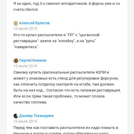
Я за один, год 3-х сменил аппаратчиков. А форсы уже и со
счета сбился
Алексей Булатов
10 июля 2019
Кто-то купил распылители и "ПП" с "цыганской
реставрации"- взяли за "копейку", а на "рупь"
"наварились".
Сергей Княжин
10 июля 2019
Самому купить оригинальные распылители АЗПИ и
может у знакомых есть стенд для регулировки форсунок,
как отличить потделку смотрите на ютубе, там должен
быть на них код... Согласен что есть галимая реставрация.
Или если прям такая проблема , то может плохое
качество топлива.
Данияр Тохмедиев
10 июля 2019
Перед тем как поставить распылители их надо помыть в
бензине и потом в соляре, потом обязательно надо