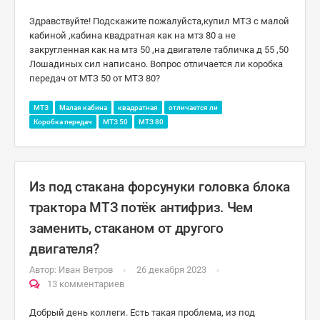
Здравствуйте! Подскажите пожалуйста,купил МТЗ с малой
кабиной ,кабина квадратная как на мтз 80 а не
закругленная как на мтз 50 ,на двигателе табличка д 55 ,50
Лошадиных сил написано. Вопрос отличается ли коробка
передач от МТЗ 50 от МТЗ 80?
МТЗ
Малая кабина
квадратная
отличается ли
Коробка передач
МТЗ 50
МТЗ 80
Из под стакана форсунуки головка блока
трактора МТЗ потёк антифриз. Чем
заменить, стаканом от другого
двигателя?
Автор:
Иван Ветров
26 декабря 2023
13 комментариев
Добрый день коллеги. Есть такая проблема, из под