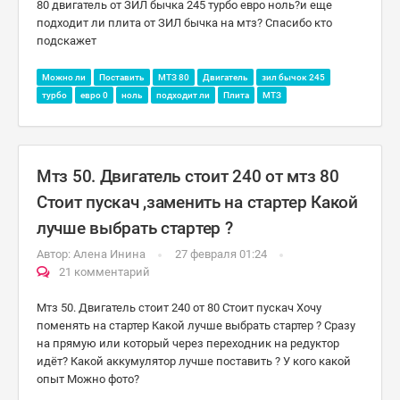
80 двигатель от ЗИЛ бычка 245 турбо евро ноль?и еще
подходит ли плита от ЗИЛ бычка на мтз? Спасибо кто
подскажет
Можно ли
Поставить
МТЗ 80
Двигатель
зил бычок 245
турбо
евро 0
ноль
подходит ли
Плита
МТЗ
Мтз 50. Двигатель стоит 240 от мтз 80
Стоит пускач ,заменить на стартер Какой
лучше выбрать стартер ?
Автор:
Алена Инина
27 февраля 01:24
21 комментарий
Мтз 50. Двигатель стоит 240 от 80 Стоит пускач Хочу
поменять на стартер Какой лучше выбрать стартер ? Сразу
на прямую или который через переходник на редуктор
идёт? Какой аккумулятор лучше поставить ? У кого какой
опыт Можно фото?