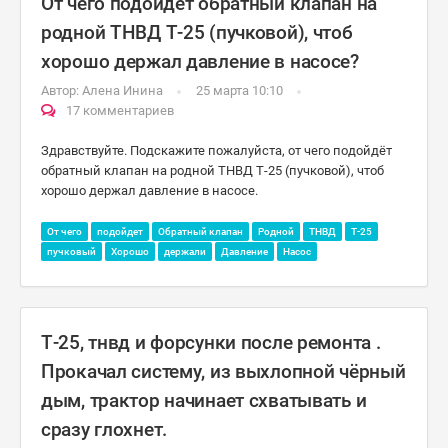
От чего подойдёт обратный клапан на
родной ТНВД Т-25 (пучковой), чтоб
хорошо держал давление в насосе?
Автор:
Алена Инина
25 марта 10:10
17 комментариев
Здравствуйте. Подскажите пожалуйста, от чего подойдёт
обратный клапан на родной ТНВД Т-25 (пучковой), чтоб
хорошо держал давление в насосе.
От чего
подойдет
Обратный клапан
Родной
ТНВД
Т-25
пучковый
Хорошо
держали
Давление
Насос
Т-25, тнвд и форсунки после ремонта .
Прокачал систему, из выхлопной чёрный
дым, трактор начинает схватывать и
сразу глохнет.