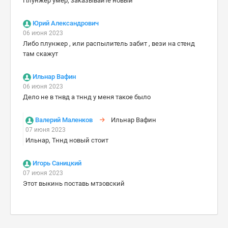
Плунжер умер, заказывайте новый
Юрий Александрович
06 июня 2023
Либо плунжер , или распылитель забит , вези на стенд
там скажут
Ильнар Вафин
06 июня 2023
Дело не в тнвд а тннд у меня такое было
Валерий Маленков
Ильнар Вафин
07 июня 2023
Ильнар, Тннд новый стоит
Игорь Саницкий
07 июня 2023
Этот выкинь поставь мтзовский