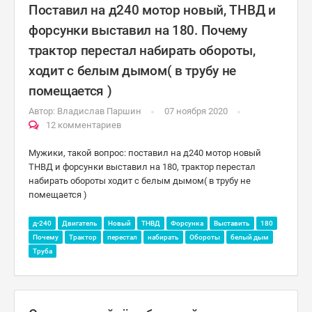
Поставил на д240 мотор новый, ТНВД и
форсунки выставил на 180. Почему
трактор перестал набирать обороты,
ходит с белым дымом( в трубу не
помещается )
Автор:
Владислав Паршин
07 ноября 2020
12 комментариев
Мужики, такой вопрос: поставил на д240 мотор новый
ТНВД и форсунки выставил на 180, трактор перестал
набирать обороты ходит с белым дымом( в трубу не
помещается )
д-240
Двигатель
Новый
ТНВД
Форсунка
Выставить
180
Почему
Трактор
перестал
набирать
Обороты
белый дым
Труба