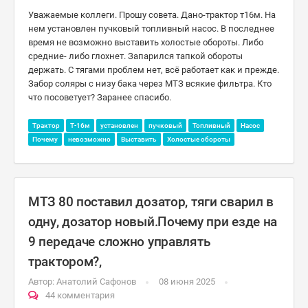
Уважаемые коллеги. Прошу совета. Дано-трактор т16м. На
нем установлен пучковый топливный насос. В последнее
время не возможно выставить холостые обороты. Либо
средние- либо глохнет. Запарился тапкой обороты
держать. С тягами проблем нет, всё работает как и прежде.
Забор соляры с низу бака через МТЗ всякие фильтра. Кто
что посоветует? Заранее спасибо.
Трактор
Т-16м
установлен
пучковый
Топливный
Насос
Почему
невозможно
Выставить
Холостые обороты
МТЗ 80 поставил дозатор, тяги сварил в
одну, дозатор новый.Почему при езде на
9 передаче сложно управлять
трактором?,
Автор:
Анатолий Сафонов
08 июня 2025
44 комментария