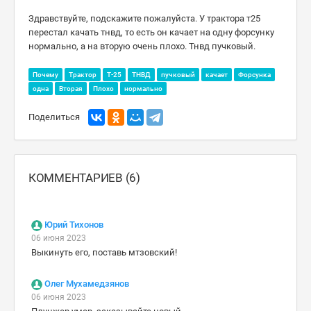
Здравствуйте, подскажите пожалуйста. У трактора т25
перестал качать тнвд, то есть он качает на одну форсунку
нормально, а на вторую очень плохо. Тнвд пучковый.
Почему
Трактор
Т-25
ТНВД
пучковый
качает
Форсунка
одна
Вторая
Плохо
нормально
Поделиться
КОММЕНТАРИЕВ (6)
Юрий Тихонов
06 июня 2023
Выкинуть его, поставь мтзовский!
Олег Мухамедзянов
06 июня 2023