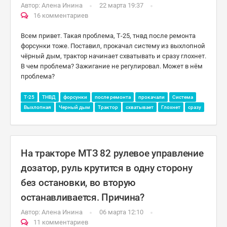
Автор:
Алена Инина
22 марта 19:37
16 комментариев
Всем привет. Такая проблема, Т-25, тнвд после ремонта
форсунки тоже. Поставил, прокачал систему из выхлопной
чёрный дым, трактор начинает схватывать и сразу глохнет.
В чем проблема? Зажигание не регулировал. Может в нëм
проблема?
Т-25
ТНВД
форсунки
после ремонта
прокачали
Система
Выхлопная
Черный дым
Трактор
схватывает
Глохнет
сразу
На тракторе МТЗ 82 рулевое управление
дозатор, руль крутится в одну сторону
без остановки, во вторую
останавливается. Причина?
Автор:
Алена Инина
06 марта 12:10
11 комментариев