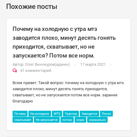
Похожие посты
Почему на холодную с утра мтз
заводится плохо, минут десять гонять
приходится, схватывает, но не
запускается? Потом все норм.
Автор:
Олег Винокуров(админ)
17 марта 2021
41 комментарий
Всем привет. Такой вопрос: почему на холодную с утра мтз
заводится плохо, минут десять гонять приходится,
схватывает, но не запускается потом все норм. заранее
благодарю
Почему
На холодную
МТЗ
Трактор
Заводится
Плохо
схватывает
Не запускается
потом
норм
нормально