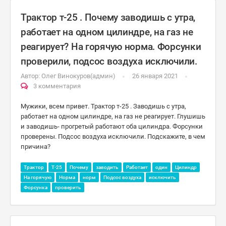
Трактор т-25 . Почему заводишь с утра,
работает на одном цилиндре, на газ не
реагирует? На горячую норма. Форсунки
проверили, подсос воздуха исключили.
Автор:
Олег Винокуров(админ)
26 января 2021
3 комментария
Мужики, всем привет. Трактор т-25 . Заводишь с утра,
работает на одном цилиндре, на газ не реагирует. Глушишь
и заводишь- прогретый работают оба цилиндра. Форсунки
проверены. Подсос воздуха исключили. Подскажите, в чем
причина?
Трактор
Т-25
Почему
заводить
Работает
один
Цилиндр
На горячую
Норма
норм
Подсос воздуха
исключить
Форсунка
проверить