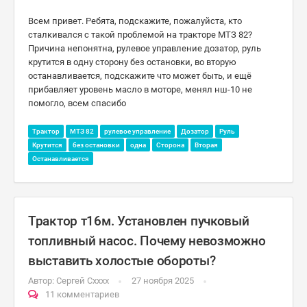
Всем привет. Ребята, подскажите, пожалуйста, кто
сталкивался с такой проблемой на тракторе МТЗ 82?
Причина непонятна, рулевое управление дозатор, руль
крутится в одну сторону без остановки, во вторую
останавливается, подскажите что может быть, и ещё
прибавляет уровень масло в моторе, менял нш-10 не
помогло, всем спасибо
Трактор
МТЗ 82
рулевое управление
Дозатор
Руль
Крутится
без остановки
одна
Сторона
Вторая
Останавливается
Трактор т16м. Установлен пучковый
топливный насос. Почему невозможно
выставить холостые обороты?
Автор:
Сергей Схххх
27 ноября 2025
11 комментариев