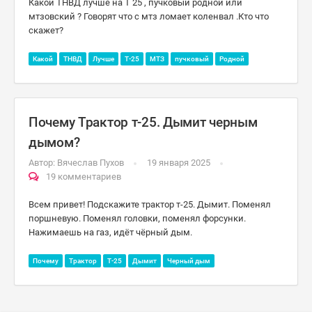
Какой ТНВД лучше на Т 25 , пучковый родной или
мтзовский ? Говорят что с мтз ломает коленвал .Кто что
скажет?
Какой
ТНВД
Лучше
Т-25
МТЗ
пучковый
Родной
Почему Трактор т-25. Дымит черным
дымом?
Автор:
Вячеслав Пухов
19 января 2025
19 комментариев
Всем привет! Подскажите трактор т-25. Дымит. Поменял
поршневую. Поменял головки, поменял форсунки.
Нажимаешь на газ, идёт чёрный дым.
Почему
Трактор
Т-25
Дымит
Черный дым