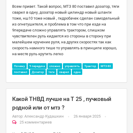
Всем привет. Такой вопрос, МТЗ 80 поставил дозатор, тяги
сварил в одну, дозатор новый цилиндр новый шланги
тоже, нш10 тоже новый , гидробачек сделан самодельный
из огнетушителя, и проблема в том что при езде на
9передаче сложно управлять трактором, слишком
чувствителен руль кидается из стороны в сторону при
малейшем кручение руля, на других скоростях так как
скорость намного тише то управлять в принципе хорошо,
на месте руль крутить легко
Почему
9 передача
сложно
управлять
Трактор
МТЗ 80
поставил
Дозатор
тяги
сварил
одна
Какой ТНВД лучше на Т 25 , пучковый
родной или от мтз ?
Автор:
Александр Кудашкин
26 января 2025
25 комментариев