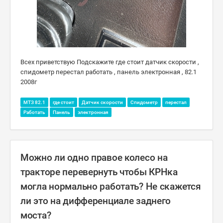
Всех приветствую Подскажите где стоит датчик скорости ,
спидометр перестал работать , панель электронная , 82.1
2008г
МТЗ 82.1
где стоит
Датчик скорости
Спидометр
перестал
Работать
Панель
электронная
Можно ли одно правое колесо на
тракторе перевернуть чтобы КРНка
могла нормально работать? Не скажется
ли это на дифференциале заднего
моста?