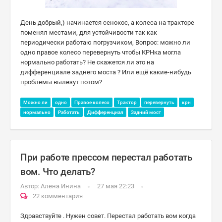
День добрый,) начинается сенокос, а колеса на тракторе
поменял местами, для устойчивости так как
периодически работаю погрузчиком, Вопрос: можно ли
одно правое колесо перевернуть чтобы КРНка могла
нормально работать? Не скажется ли это на
дифференциале заднего моста ? Или ещё какие-нибудь
проблемы вылезут потом?
Можно ли
одно
Правое колесо
Трактор
перевернуть
крн
нормально
Работать
Дифференциал
Задний мост
При работе прессом перестал работать
вом. Что делать?
Автор:
Алена Инина
27 мая 22:23
22 комментария
Здравствуйте . Нужен совет. Перестал работать вом когда