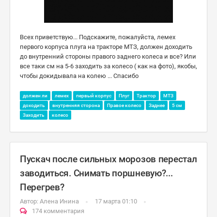
Всех приветствую... Подскажите, пожалуйста, лемех
первого корпуса плуга на тракторе МТЗ, должен доходить
до внутренний стороны правого заднего колеса и все? Или
все таки см на 5-6 заходить за колесо ( как на фото), якобы,
чтобы докидывала на колею ... Спасибо
должен ли
лемех
первый корпус
Плуг
Трактор
МТЗ
доходить
внутренняя сторона
Правое колесо
Заднее
5 см
Заходить
колесо
Пускач после сильных морозов перестал
заводиться. Снимать поршневую?...
Перегрев?
Автор:
Алена Инина
17 марта 01:10
174 комментария