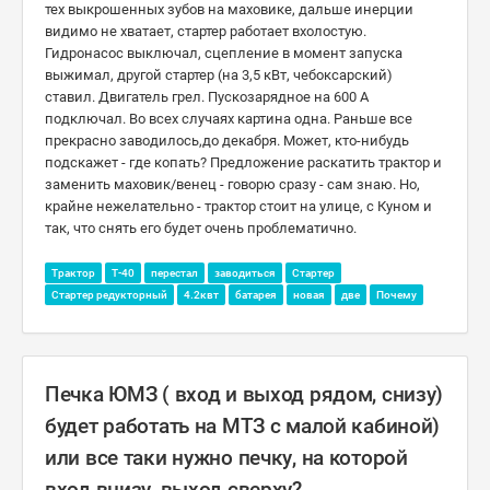
тех выкрошенных зубов на маховике, дальше инерции
видимо не хватает, стартер работает вхолостую.
Гидронасос выключал, сцепление в момент запуска
выжимал, другой стартер (на 3,5 кВт, чебоксарский)
ставил. Двигатель грел. Пускозарядное на 600 А
подключал. Во всех случаях картина одна. Раньше все
прекрасно заводилось,до декабря. Может, кто-нибудь
подскажет - где копать? Предложение раскатить трактор и
заменить маховик/венец - говорю сразу - сам знаю. Но,
крайне нежелательно - трактор стоит на улице, с Куном и
так, что снять его будет очень проблематично.
Трактор
Т-40
перестал
заводиться
Стартер
Стартер редукторный
4.2квт
батарея
новая
две
Почему
Печка ЮМЗ ( вход и выход рядом, снизу)
будет работать на МТЗ с малой кабиной)
или все таки нужно печку, на которой
вход внизу, выход сверху?