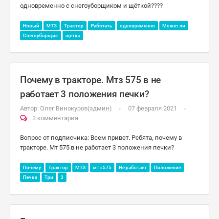
одновременно с снегоуборщиком и щёткой????
Новый
МТЗ
Трактор
Работать
одновременно
Может ли
Снегоуборщик
щетка
Почему в тракторе. Мтз 575 в не
работает 3 положения печки?
Автор:
Олег Винокуров(админ)
07 февраля 2021
3 комментария
Вопрос от подписчика: Всем привет. Ребята, почему в
тракторе. Мт 575 в не работает 3 положения печки?
Почему
Трактор
МТЗ
мтз 575
Не работает
Положение
Печка
Три
3