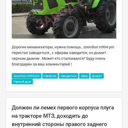
Дорогие механизаторы, нужна помощь , zoomlion rn904 pro
перестал заводиться , с эфирам заводится, но дымит
черным дымом . Может кто сталкивался? Буду очень
благодарен за ваш комментарий !
zoomlion rn904 pro
перестал
заводиться
эфир
Дымит
Черный дым
Должен ли лемех первого корпуса плуга
на тракторе МТЗ, доходить до
внутренний стороны правого заднего