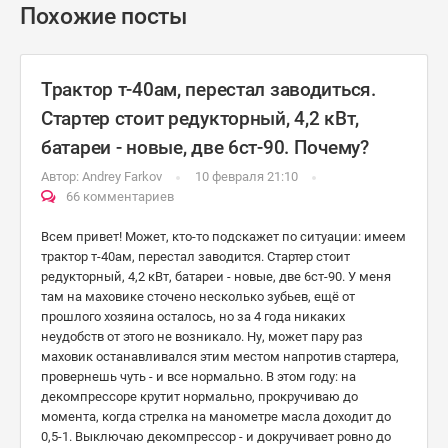
Похожие посты
Трактор т-40ам, перестал заводиться.
Стартер стоит редукторный, 4,2 кВт,
батареи - новые, две 6ст-90. Почему?
Автор:
Andrey Farkov
10 февраля 21:10
66 комментариев
Всем привет! Может, кто-то подскажет по ситуации: имеем
трактор т-40ам, перестал заводится. Стартер стоит
редукторный, 4,2 кВт, батареи - новые, две 6ст-90. У меня
там на маховике сточено несколько зубьев, ещё от
прошлого хозяина осталось, но за 4 года никаких
неудобств от этого не возникало. Ну, может пару раз
маховик останавливался этим местом напротив стартера,
провернешь чуть - и все нормально. В этом году: на
декомпрессоре крутит нормально, прокручиваю до
момента, когда стрелка на манометре масла доходит до
0,5-1. Выключаю декомпрессор - и докручивает ровно до