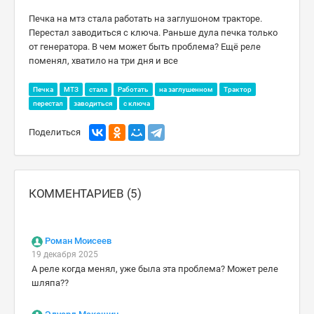
Печка на мтз стала работать на заглушоном тракторе.
Перестал заводиться с ключа. Раньше дула печка только
от генератора. В чем может быть проблема? Ещё реле
поменял, хватило на три дня и все
Печка
МТЗ
стала
Работать
на заглушенном
Трактор
перестал
заводиться
с ключа
Поделиться
КОММЕНТАРИЕВ (5)
Роман Моисеев
19 декабря 2025
А реле когда менял, уже была эта проблема? Может реле
шляпа??