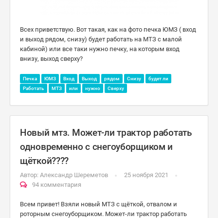
Всех приветствую. Вот такая, как на фото печка ЮМЗ ( вход
и выход рядом, снизу) будет работать на МТЗ с малой
кабиной) или все таки нужно печку, на которым вход
внизу, выход сверху?
Печка
ЮМЗ
Вход
Выход
рядом
Снизу
будет ли
Работать
МТЗ
или
нужно
Сверху
Новый мтз. Может-ли трактор работать
одновременно с снегоуборщиком и
щёткой????
Автор:
Александр Шереметов
25 ноября 2021
94 комментария
Всем привет! Взяли новый МТЗ с щёткой, отвалом и
роторным снегоуборщиком. Может-ли трактор работать