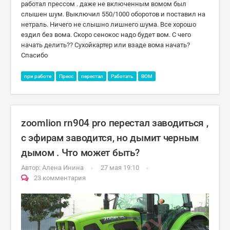
работал прессом . даже не включенным вомом был
слышен шум. Выключил 550/1000 оборотов и поставил на
нетраль. Ничего не слышно лишнего шума. Все хорошо
ездил без вома. Скоро сенокос надо будет вом. С чего
начать делить?? Сухойкартер или взаде вома начать?
Спасибо
при работе
Пресс
перестал
Работать
ВОМ
zoomlion rn904 pro перестал заводиться ,
с эфирам заводится, но дымит черным
дымом . Что может быть?
Автор:
Алена Инина
27 мая 19:10
23 комментария