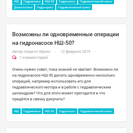
НШ
Гидравлика
НШ-50
Гидронасос
Гидравлический насос
Диагностика
Гидропресс
Гидравлический пресс
Возможны ли одновременные операции
на гидронасосе НШ-50?
Автор:
Кирилл Мухин
12 февраля 2019
1 комментарий
Очень нужен совет, пока знаний не хватает. Возможно ли
на гидронасосе НШ-50 делать одновременно несколько
операций, например использовать его для
гидравлического мотора и в работе с гидравлическим
цилиндром? Что для этого может пригодится и что
придётся в связку докупить?
НШ
Гидравлика
НШ-50
Гидронасос
Гидравлический насос