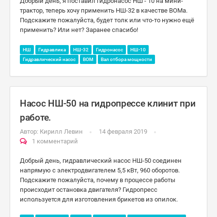
Добрый день, я поставил гидронасос НШ - 10 на мини-
трактор, теперь хочу применить НШ-32 в качестве ВОМа.
Подскажите пожалуйста, будет толк или что-то нужно ещё
применить? Или нет? Заранее спасибо !
НШ
Гидравлика
НШ-32
Гидронасос
НШ-10
Гидравлический насос
ВОМ
Вал отбора мощности
Насос НШ-50 на гидропрессе клинит при
работе.
Автор:
Кирилл Левин
14 февраля 2019
1 комментарий
Добрый день, гидравлический насос НШ-50 соединен
напрямую с электродвигателем 5,5 кВт, 960 оборотов.
Подскажите пожалуйста, почему в процессе работы
происходит остановка двигателя? Гидропресс
используется для изготовления брикетов из опилок.