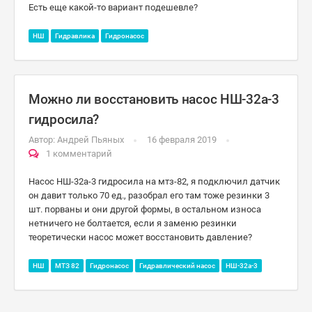
Есть еще какой-то вариант подешевле?
НШ
Гидравлика
Гидронасос
Можно ли восстановить насос НШ-32а-3
гидросила?
Автор:
Андрей Пьяных
16 февраля 2019
1 комментарий
Насос НШ-32а-3 гидросила на мтз-82, я подключил датчик
он давит только 70 ед., разобрал его там тоже резинки 3
шт. порваны и они другой формы, в остальном износа
нетничего не болтается, если я заменю резинки
теоретически насос может восстановить давление?
НШ
МТЗ 82
Гидронасос
Гидравлический насос
НШ-32а-3