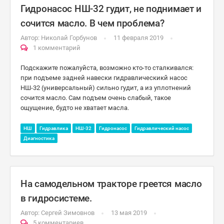
Гидронасос НШ-32 гудит, не поднимает и
сочится масло. В чем проблема?
Автор:
Николай Горбунов
11 февраля 2019
1 комментарий
Подскажите пожалуйста, возможно кто-то сталкивался:
при подъеме задней навески гидравлическикй насос
НШ-32 (универсальный) сильно гудит, а из уплотнений
сочится масло. Сам подъем очень слабый, такое
ощущение, будто не хватает масла.
НШ
Гидравлика
НШ-32
Гидронасос
Гидравлический насос
Диагностика
На самодельном тракторе греется масло
в гидросистеме.
Автор:
Сергей Зимовнов
13 мая 2019
5 комментариев