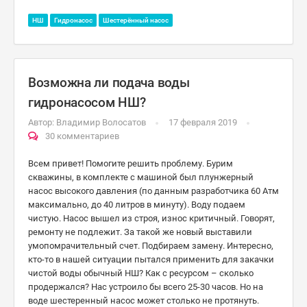
НШ
Гидронасос
Шестерённый насос
Возможна ли подача воды
гидронасосом НШ?
Автор:
Владимир Волосатов
17 февраля 2019
30 комментариев
Всем привет! Помогите решить проблему. Бурим
скважины, в комплекте с машиной был плунжерный
насос высокого давления (по данным разработчика 60 Атм
максимально, до 40 литров в минуту). Воду подаем
чистую. Насос вышел из строя, износ критичный. Говорят,
ремонту не подлежит. За такой же новый выставили
умопомрачительный счет. Подбираем замену. Интересно,
кто-то в нашей ситуации пытался применить для закачки
чистой воды обычный НШ? Как с ресурсом – сколько
продержался? Нас устроило бы всего 25-30 часов. Но на
воде шестеренный насос может столько не протянуть.