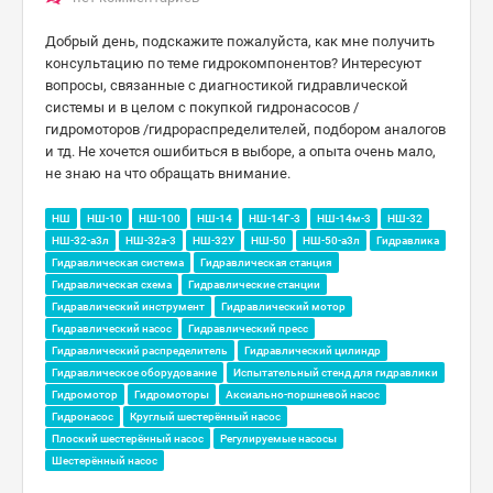
Добрый день, подскажите пожалуйста, как мне получить
консультацию по теме гидрокомпонентов? Интересуют
вопросы, связанные с диагностикой гидравлической
системы и в целом с покупкой гидронасосов /
гидромоторов /гидрораспределителей, подбором аналогов
и тд. Не хочется ошибиться в выборе, а опыта очень мало,
не знаю на что обращать внимание.
НШ
НШ-10
НШ-100
НШ-14
НШ-14Г-3
НШ-14м-3
НШ-32
НШ-32-а3л
НШ-32а-3
НШ-32У
НШ-50
НШ-50-а3л
Гидравлика
Гидравлическая система
Гидравлическая станция
Гидравлическая схема
Гидравлические станции
Гидравлический инструмент
Гидравлический мотор
Гидравлический насос
Гидравлический пресс
Гидравлический распределитель
Гидравлический цилиндр
Гидравлическое оборудование
Испытательный стенд для гидравлики
Гидромотор
Гидромоторы
Аксиально-поршневой насос
Гидронасос
Круглый шестерённый насос
Плоский шестерённый насос
Регулируемые насосы
Шестерённый насос