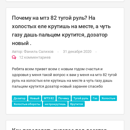
Почему на мтз 82 тугой руль? На
холостых еле крутишь на месте, а чуть
газу дашь пальцем крутится, дозатор
новый .
Автор:
Фаниль Салихов
31 декабря 2020
12 комментариев
Ребята всем привет всем с новым годом счастья и
здоровья у меня такой вопрос к вам у меня на мтз 82 тугой
руль на холостых еле крутишь на месте а чуть газу дашь
пальцем крутится дозатор новый заранее спасибо
Дозатор
Новый
МТЗ 82
Почему
Тугой руль
Газ
Холостые
Холостые обороты
не прокрутишь
Крутится