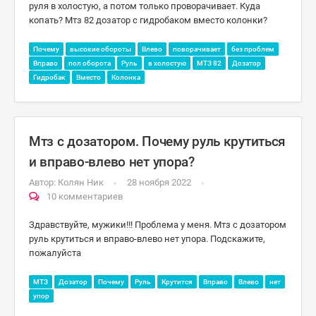
руля в холостую, а потом только проворачивает. Куда
копать? Мтз 82 дозатор с гидробаком вместо колонки?
Почему
высокие обороты
Влево
поворачивает
без проблем
Вправо
пол оборота
Руль
в холостую
МТЗ 82
Дозатор
Гидробак
Вместо
Колонка
Мтз с дозатором. Почему руль крутиться
и вправо-влево нет упора?
Автор:
Колян Ник
28 ноября 2022
10 комментариев
Здравствуйте, мужики!!! Проблема у меня. Мтз с дозатором
руль крутиться и вправо-влево нет упора. Подскажите,
пожалуйста
МТЗ
Дозатор
Почему
Руль
Крутится
Вправо
Влево
нет
упор