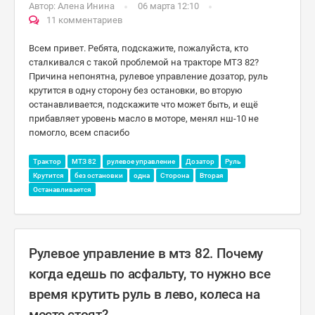
Автор:
Алена Инина
06 марта 12:10
11 комментариев
Всем привет. Ребята, подскажите, пожалуйста, кто
сталкивался с такой проблемой на тракторе МТЗ 82?
Причина непонятна, рулевое управление дозатор, руль
крутится в одну сторону без остановки, во вторую
останавливается, подскажите что может быть, и ещё
прибавляет уровень масло в моторе, менял нш-10 не
помогло, всем спасибо
Трактор
МТЗ 82
рулевое управление
Дозатор
Руль
Крутится
без остановки
одна
Сторона
Вторая
Останавливается
Рулевое управление в мтз 82. Почему
когда едешь по асфальту, то нужно все
время крутить руль в лево, колеса на
месте стоят?