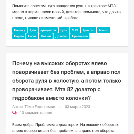
Помогите советом, туго вращается руль на тракторе МТЗ,
масло в норме насос новый, дозатор промывал, что до что
после, никаких изменений в работе.
Почему
Туго
вращается
Руль
МТЗ
Трактор
Масло
Норма
Насос
Новый
Дозатор
Промывка
Почему на высоких оборотах влево
поворачивает без проблем, а вправо пол
оборота руля в холостую, а потом только
проворачивает. Мтз 82 дозатор с
гидробаком вместо колонки?
Автор:
Тёма Евдокимов
03 марта 2023
13 комментариев
Всем добра. Проблемы с дозатором. На высоких оборотах
влево поворачивает без проблем, а вправо пол оборота