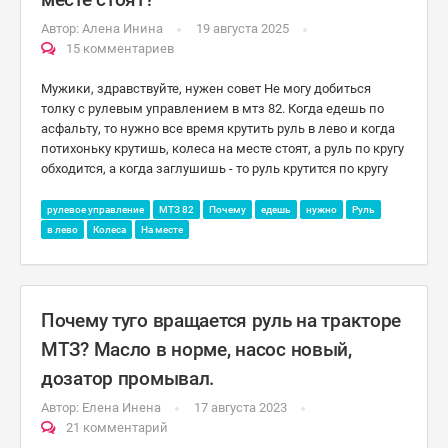
Автор:
Алена Инина
19 августа 2025
15 комментариев
Мужики, здравствуйте, нужен совет Не могу добиться
толку с рулевым управлением в мтз 82. Когда едешь по
асфальту, то нужно все время крутить руль в лево и когда
потихоньку крутишь, колеса на месте стоят, а руль по кругу
обходится, а когда заглушишь - то руль крутится по кругу
рулевое управление
МТЗ 82
Почему
едешь
нужно
Руль
в лево
Колеса
На месте
Почему туго вращается руль на тракторе
МТЗ? Масло в норме, насос новый,
дозатор промывал.
Автор:
Елена Инена
17 августа 2023
21 комментарий