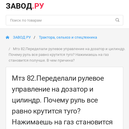
ЗАВОД
.РУ
ЗАВОД РУ
Трактора, сельхоз и спецтехника
Мтз 82.Переделали рулевое управление на дозатор и цилиндр.
Почему руль все равно крутится туго? Нажимаешь на газ
становится получше. В чем причина?
Мтз 82.Переделали рулевое
управление на дозатор и
цилиндр. Почему руль все
равно крутится туго?
Нажимаешь на газ становится