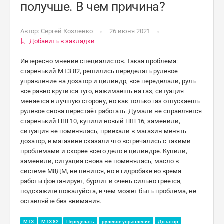
получше. В чем причина?
Автор:
Сергей Козленко
26 июня 2021
Добавить в закладки
Интересно мнение специалистов. Такая проблема:
старенький МТЗ 82, решились переделать рулевое
управление на дозатор и цилиндр, все переделали, руль
все равно крутится туго, нажимаешь на газ, ситуация
меняется в лучшую сторону, но как только газ отпускаешь
рулевое снова перестаёт работать. Думали не справляется
старенький НШ 10, купили новый НШ 16, заменили,
ситуация не поменялась, приехали в магазин менять
дозатор, в магазине сказали что встречались с такими
проблемами и скорее всего дело в цилиндре. Купили,
заменили, ситуация снова не поменялась, масло в
системе М8ДМ, не пенится, но в гидробаке во время
работы фонтанирует, бурлит и очень сильно греется,
подскажите пожалуйста, в чем может быть проблема, не
оставляйте без внимания.
МТЗ
МТЗ 82
Переделать
рулевое управление
Дозатор