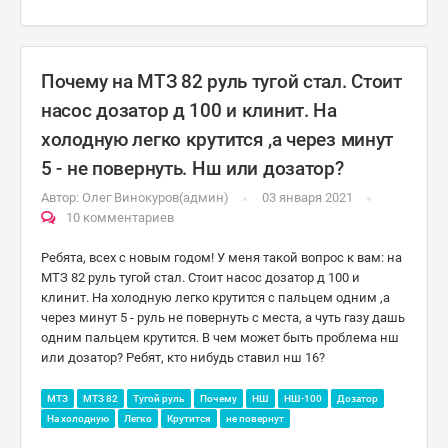
Почему на МТЗ 82 руль тугой стал. Стоит
насос дозатор д 100 и клинит. На
холодную легко крутится ,а через минут
5 - не повернуть. Нш или дозатор?
Автор:
Олег Винокуров(админ)
03 января 2021
10 комментариев
Ребята, всех с новым годом! У меня такой вопрос к вам: на
МТЗ 82 руль тугой стал. Стоит насос дозатор д 100 и
клинит. На холодную легко крутится с пальцем одним ,а
через минут 5 - руль не повернуть с места, а чуть газу дашь
одним пальцем крутится. В чем может быть проблема нш
или дозатор? Ребят, кто нибудь ставил нш 16?
МТЗ
МТЗ 82
Тугой руль
Почему
НШ
НШ-100
Дозатор
На холодную
Легко
Крутится
не повернут