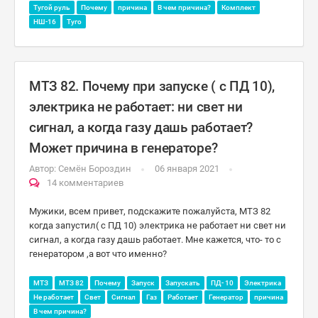
Тугой руль
Почему
причина
В чем причина?
Комплект
НШ-16
Туго
МТЗ 82. Почему при запуске ( с ПД 10),
электрика не работает: ни свет ни
сигнал, а когда газу дашь работает?
Может причина в генераторе?
Автор:
Семён Бороздин
06 января 2021
14 комментариев
Мужики, всем привет, подскажите пожалуйста, МТЗ 82
когда запустил( с ПД 10) электрика не работает ни свет ни
сигнал, а когда газу дашь работает. Мне кажется, что- то с
генератором ,а вот что именно?
МТЗ
МТЗ 82
Почему
Запуск
Запускать
ПД- 10
Электрика
Не работает
Свет
Сигнал
Газ
Работает
Генератор
причина
В чем причина?