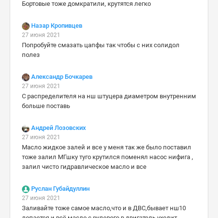
Бортовые тоже домкратили, крутятся легко
Назар Кропивцев
27 июня 2021
Попробуйте смазать цапфы так чтобы с них солидол
полез
Александр Бочкарев
27 июня 2021
С распределителя на нш штуцера диаметром внутренним
больше поставь
Андрей Лозовских
27 июня 2021
Масло жидкое залей и все у меня так же было поставил
тоже залил МГшку туго крутился поменял насос нифига ,
залил чисто гидравлическое масло и все
Руслан Губайдуллин
27 июня 2021
Заливайте тоже самое масло,что и в ДВС,бывает нш10
лопается и всё масло с рулевого в двигатель уходит.