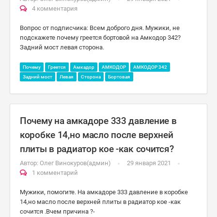
4 комментария
Вопрос от подписчика: Всем доброго дня. Мужики, не
подскажете почему греется бортовой на Амкодор 342?
Задний мост левая сторона.
Почему
Греется
Амкадор
АМКОДОР
АМКОДОР 342
Задний мост
Левая
Сторона
Бортовая
Почему на амкадоре 333 давление в
коробке 14,но масло после верхней
плиты в радиатор кое -как сочится?
Автор:
Олег Винокуров(админ)
29 января 2021
1 комментарий
Мужики, помогите. На амкадоре 333 давление в коробке
14,но масло после верхней плиты в радиатор кое -как
сочится .Вчем причина ?-