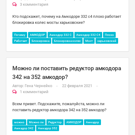
3 комментария
Кто подскажет, почему на Амкодоре 332 с4 плохо работает
блокировка колес мосты харьковские?
Почему
АМКОДОР
Амкодор 332 С
Амкодор 332 С4
Плохо
Работает
Блокировка
Блокировка колес
Мост
харьковский
Можно ли поставить редуктор амкодора
342 на 352 амкодор?
Автор:
Гена Чернейко
22 февраля 2021
1 комментарий
Всем привет. Подскажите, пожалуйста, можно ли
поставить редуктор амкодора 342 на 352 амкодор?
можно
Можно ли
Редуктор
АМКОДОР
Амкадор
Амкадор 342
Амкадор 352