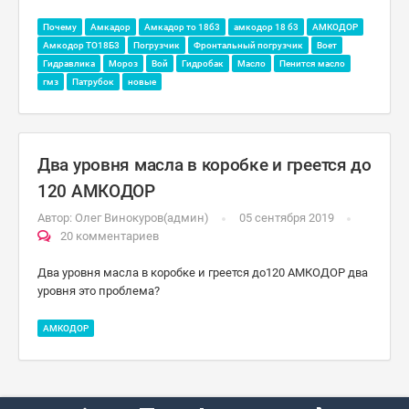
Почему
Амкадор
Амкадор то 18б3
амкодор 18 б3
АМКОДОР
Амкодор ТО18Б3
Погрузчик
Фронтальный погрузчик
Воет
Гидравлика
Мороз
Вой
Гидробак
Масло
Пенится масло
гмз
Патрубок
новые
Два уровня масла в коробке и греется до
120 АМКОДОР
Автор:
Олег Винокуров(админ)
05 сентября 2019
20 комментариев
Два уровня масла в коробке и греется до120 АМКОДОР два
уровня это проблема?
АМКОДОР