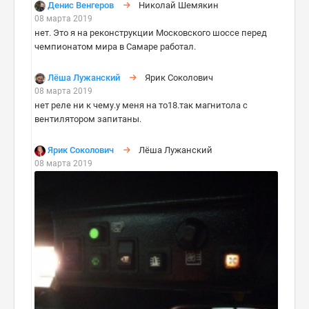
Денис Венгеров
Николай Шемякин
08 марта 2019
нет. Это я на реконструкции Московского шоссе перед
чемпионатом мира в Самаре работал.
Лёша Лужанский
Ярик Соколович
08 марта 2019
нет реле ни к чему.у меня на то18.так магнитола с
вентилятором запитаны.
Ярик Соколович
Лёша Лужанский
08 марта 2019