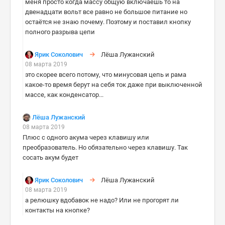
меня просто когда массу общую включаешь то на
двенадцати вольт все равно не большое питание но
остаётся не знаю почему. Поэтому и поставил кнопку
полного разрыва цепи
Ярик Соколович
Лёша Лужанский
08 марта 2019
это скорее всего потому, что минусовая цепь и рама
какое-то время берут на себя ток даже при выключенной
массе, как конденсатор...
Лёша Лужанский
08 марта 2019
Плюс с одного акума через клавишу или
преобразователь. Но обязательно через клавишу. Так
сосать акум будет
Ярик Соколович
Лёша Лужанский
08 марта 2019
а релюшку вдобавок не надо? Или не прогорят ли
контакты на кнопке?