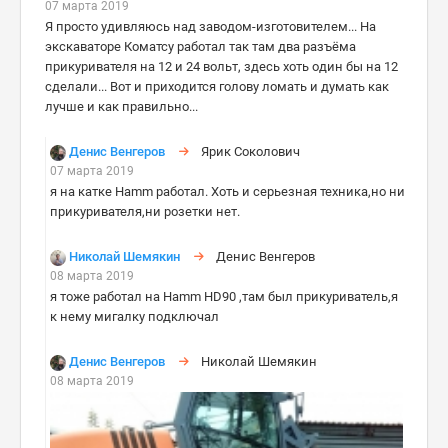
07 марта 2019
Я просто удивляюсь над заводом-изготовителем... На
экскаваторе Коматсу работал так там два разъёма
прикуривателя на 12 и 24 вольт, здесь хоть один бы на 12
сделали... Вот и приходится голову ломать и думать как
лучше и как правильно...
Денис Венгеров
Ярик Соколович
07 марта 2019
я на катке Hamm работал. Хоть и серьезная техника,но ни
прикуривателя,ни розетки нет.
Николай Шемякин
Денис Венгеров
08 марта 2019
я тоже работал на Hamm HD90 ,там был прикуриватель,я
к нему мигалку подключал
Денис Венгеров
Николай Шемякин
08 марта 2019