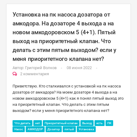
Установка на пк насоса дозатора от
амкодора. На дозаторе 4 выхода а на
новом амкодоровском 5 (4+1). Пятый
выход на приоритетный клапан. Что
делать с этим пятым выходом? если у
меня приоритетного клапана нет?
Автор:
Григорий Волков
08 июня 2022
2 комментария
Приветствую. Кто сталкивался с установкой на пк насоса
дозатора от амкадора? На моем дозаторе 4 выхода а на
новом амкодоровском 5 (4+1) как я понял пятый выход это
на приоритетный клапан. Что делать с этим пятым
выходом? если у меня приоритетного клапана нет?
Что делать
нет
Приоритетный клапан
Выход
есть
ПК
Насос
АМКОДОР
Дозатор
пятый
Установка