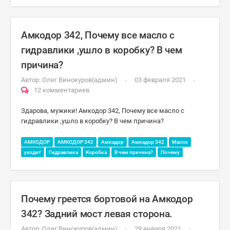
Амкодор 342, Почему все масло с
гидравлики ,ушло в коробку? В чем
причина?
Автор:
Олег Винокуров(админ)
03 февраля 2021
12 комментариев
Здарова, мужики! Амкодор 342, Почему все масло с
гидравлики ,ушло в коробку? В чем причина?
АМКОДОР
АМКОДОР 342
Амкадор
Амкадор 342
Масло
уходит
Гидравлика
Коробка
В чем причина?
Почему
Почему греется бортовой на Амкодор
342? Задний мост левая сторона.
Автор:
Олег Винокуров(админ)
29 января 2021