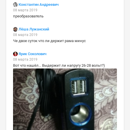
Константин Андреевич
08 марта 2019
преобразователь
Лёша Лужанский
08 марта 2019
Че двое суток что ли держит рама минус
Ярик Соколович
08 марта 2019
Вот что нашёл... Выдержит ли напругу 26-28 вольт?)