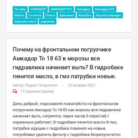
Почему
АМКОДОР
АМКОДОР 333
Амкадор
Амкадор 333
Масло
Сочится
Плита
Давление
Коробка
Коробка передач
верхняя плита
радиатор
Почему на фронтальном погрузчике
Амкадор То 18 б3 в морозы вся
гидравлика начинает выть? В гидробаке
пенится масло, в гмз патрубки новые.
Автор:
Радик Гатауллин
22 января 2021
17 комментариев
День добрый, подскажите пожалуйста на фронтальном
погрузчике Амкадор То 18 б3 как морозы вся гидравлика
начинает выть, согреется, через часов 5 перестаё,т
нормально работает, В гидробаке пенится масло В гмз,
патрубки идущие с гидробака поменял на новые,
попробовал удалить фильтр с гидробака безрезультатно