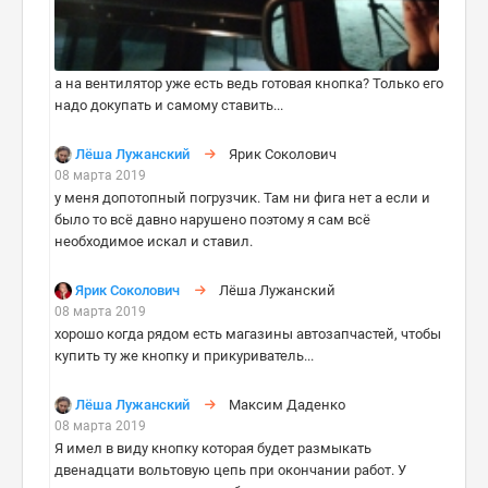
а на вентилятор уже есть ведь готовая кнопка? Только его
надо докупать и самому ставить...
Лёша Лужанский
Ярик Соколович
08 марта 2019
у меня допотопный погрузчик. Там ни фига нет а если и
было то всё давно нарушено поэтому я сам всё
необходимое искал и ставил.
Ярик Соколович
Лёша Лужанский
08 марта 2019
хорошо когда рядом есть магазины автозапчастей, чтобы
купить ту же кнопку и прикуриватель...
Лёша Лужанский
Максим Даденко
08 марта 2019
Я имел в виду кнопку которая будет размыкать
двенадцати вольтовую цепь при окончании работ. У