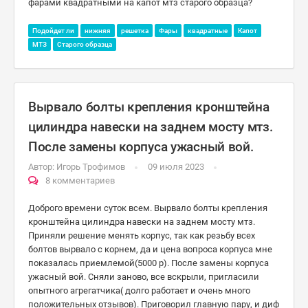
фарами квадратными на капот мтз старого образца?
Подойдет ли
нижняя
решетка
Фары
квадратные
Капот
МТЗ
Старого образца
Вырвало болты крепления кронштейна
цилиндра навески на заднем мосту мтз.
После замены корпуса ужасный вой.
Автор:
Игорь Трофимов
09 июля 2023
8 комментариев
Доброго времени суток всем. Вырвало болты крепления
кронштейна цилиндра навески на заднем мосту мтз.
Приняли решение менять корпус, так как резьбу всех
болтов вырвало с корнем, да и цена вопроса корпуса мне
показалась приемлемой(5000 р). После замены корпуса
ужасный вой. Сняли заново, все вскрыли, пригласили
опытного агрегатчика( долго работает и очень много
положительных отзывов). Приговорил главную пару, и диф