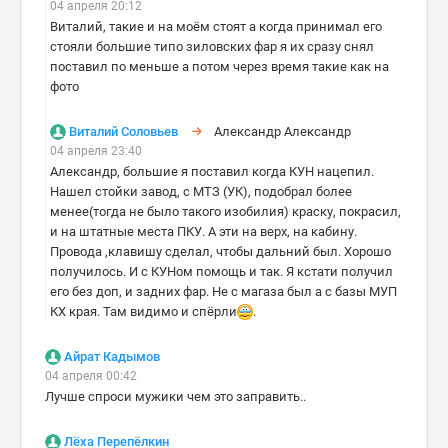
04 апреля 20:12
Виталий, такие и на моём стоят а когда принимал его
стояли большие типо зиловских фар я их сразу снял
поставил по меньше а потом через время такие как на
фото
Виталий Соловьев
Александр Александр
04 апреля 23:40
Александр, большие я поставил когда КУН нацепил.
Нашел стойки завод, с МТЗ (УК), подобрал более
менее(тогда не было такого изобилия) краску, покрасил,
и на штатные места ПКУ. А эти на верх, на кабину.
Провода ,клавишу сделал, чтобы дальний был. Хорошо
получилось. И с КУНом помощь и так. Я кстати получил
его без доп, и задних фар. Не с магаза был а с базы МУП
КХ края. Там видимо и спëрли
.
Айрат Кадымов
04 апреля 00:42
Лучше спроси мужики чем это заправить..
Лёха Перепёлкин