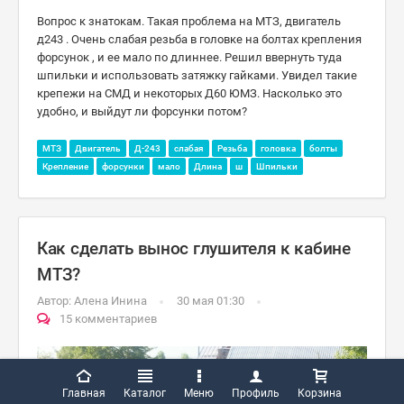
Вопрос к знатокам. Такая проблема на МТЗ, двигатель
д243 . Очень слабая резьба в головке на болтах крепления
форсунок , и ее мало по длиннее. Решил ввернуть туда
шпильки и использовать затяжку гайками. Увидел такие
крепежи на СМД и некоторых Д60 ЮМЗ. Насколько это
удобно, и выйдут ли форсунки потом?
МТЗ
Двигатель
Д-243
слабая
Резьба
головка
болты
Крепление
форсунки
мало
Длина
ш
Шпильки
Как сделать вынос глушителя к кабине
МТЗ?
Автор:
Алена Инина
30 мая 01:30
15 комментариев
Главная
Каталог
Меню
Профиль
Корзина