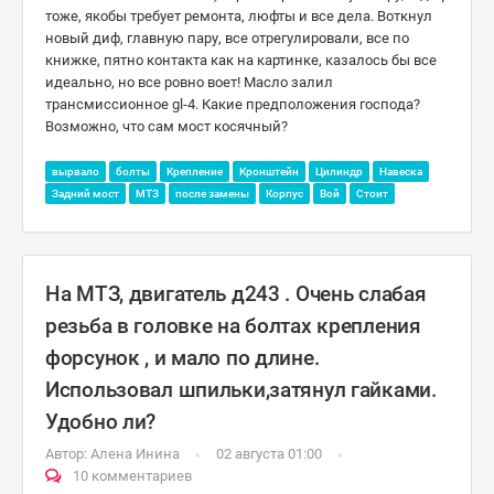
тоже, якобы требует ремонта, люфты и все дела. Воткнул
новый диф, главную пару, все отрегулировали, все по
книжке, пятно контакта как на картинке, казалось бы все
идеально, но все ровно воет! Масло залил
трансмиссионное gl-4. Какие предположения господа?
Возможно, что сам мост косячный?
вырвало
болты
Крепление
Кронштейн
Цилиндр
Навеска
Задний мост
МТЗ
после замены
Корпус
Вой
Стоит
На МТЗ, двигатель д243 . Очень слабая
резьба в головке на болтах крепления
форсунок , и мало по длине.
Использовал шпильки,затянул гайками.
Удобно ли?
Автор:
Алена Инина
02 августа 01:00
10 комментариев