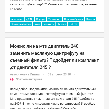
запитать трубку с пд-10? Может кто сталкивался, заранее
спасибо
поставил
д-240
Корпус
Термостат
Нового образца
Вместо
Старого образца
куда
запитать
Трубка
ПД- 10
Можно ли на мтз двигатель 240
заменить масляную центрифугу на
съемный фильтр? Подойдет ли комплект
,от двигателя 245 ?
Автор:
Алена Инина
03 апреля 23:10
35 комментариев
Всем добра. Подскажите, можно ли на мтз двигатель 240
заменить масленную центрифугу на съемный фильтр?
Мне предлагают комплект ,от двигателя 245 Подойдет он
на 240? И нужно ли делать какие регулировки? И вообще ,
что лучше центрефуга или фильтр? Спасибо.