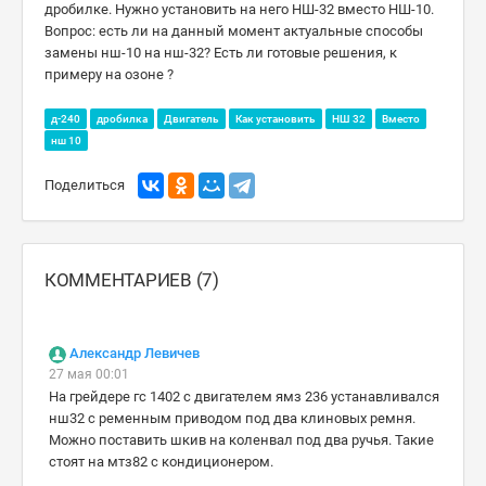
дробилке. Нужно установить на него НШ-32 вместо НШ-10.
Вопрос: есть ли на данный момент актуальные способы
замены нш-10 на нш-32? Есть ли готовые решения, к
примеру на озоне ?
д-240
дробилка
Двигатель
Как установить
НШ 32
Вместо
нш 10
Поделиться
КОММЕНТАРИЕВ (7)
Александр Левичев
27 мая 00:01
На грейдере гс 1402 с двигателем ямз 236 устанавливался
нш32 с ременным приводом под два клиновых ремня.
Можно поставить шкив на коленвал под два ручья. Такие
стоят на мтз82 с кондиционером.