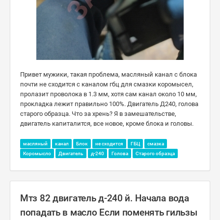
Привет мужики, такая проблема, масляный канал с блока
почти не сходится с каналом гбц для смазки коромысел,
пролазит проволока в 1.3 мм, хотя сам канал около 10 мм,
прокладка лежит правильно 100%. Двигатель Д240, голова
старого образца. Что за хрень? Я в замешательстве,
двигатель капиталится, все новое, кроме блока и головы.
масляный
канал
Блок
не сходится
ГБЦ
смазка
Коромысло
Двигатель
д-240
Голова
Старого образца
Мтз 82 двигатель д-240 й. Начала вода
попадать в масло Если поменять гильзы