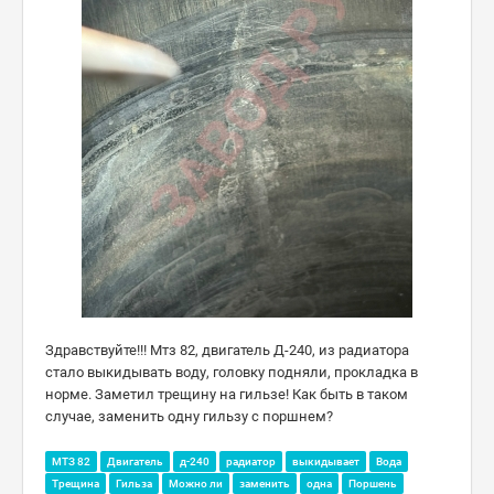
Здравствуйте!!! Мтз 82, двигатель Д-240, из радиатора
стало выкидывать воду, головку подняли, прокладка в
норме. Заметил трещину на гильзе! Как быть в таком
случае, заменить одну гильзу с поршнем?
МТЗ 82
Двигатель
д-240
радиатор
выкидывает
Вода
Трещина
Гильза
Можно ли
заменить
одна
Поршень