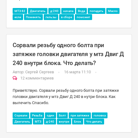
МТЗ 82
Двигатель
д-240
начала
Вода
попадать
Масло
если
Поменять
гильзы
в сборе
поможет
Сорвали резьбу одного болта при
затяжке головки двигателя у мтз Двиг Д
240 внутри блока. Что делать?
Автор:
Сергей Сергеев
16 марта 11:10
12 комментариев
Приветствую. Сорвали резьбу одного болта при затяжке
головки двигателя у мтз Двиг Д 240 в нутри блока. Как
вылечить Спасибо.
Сорвали
Резьба
один
Болт
при затяжке
головка
Двигатель
МТЗ
д-240
внутри
Блок
Что делать