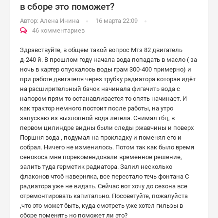
в сборе это поможет?
Автор:
Алена Инина
16 марта 22:09
46 комментариев
Здравствуйте, в общем такой вопрос Мтз 82 двигатель
д-240 й. В прошлом году начала вода попадать в масло ( за
ночь в картер опускалось воды грам 300-400 примерно) и
при работе двигателя через трубку радиатора которая идёт
на расширительный бачок начинала фигачить вода с
напором прям то останавливается то опять начинает. И
как трактор немного постоит после работы, на утро
запускаю из выхлопной вода летела. Снимал гбц, в
первом цилиндре видны были следы ржавчины и поверх
Поршня вода , подумал на прокладку и поменял его и
собрал. Ничего не изменилось. Потом так как было время
сенокоса мне порекомендовали временное решение,
залить туда герметик радиатора. Залил несколько
флаконов чтоб наверняка, все перестало течь фонтана С
радиатора уже не видать. Сейчас вот хочу до сезона все
отремонтировать капитально. Посоветуйте, пожалуйста
,что это может быть, куда смотреть уже хотел гильзы в
сборе поменять но поможет ли это?