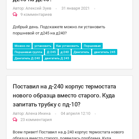
Автор:
Алексей Зуев
31 января 2021
9 комментариев
Добрый день. Подскажете можно ли установить
поршневой от д245 на д240?
Можно ли
установить
Как установить
Поршневая
Поршневая группа
Д-245
д-240
Двигатель
двигатель 245
Двигатель Д-240
двигатель Д 245
Поставил на д-240 корпус термостата
нового образца вместо старого. Куда
запитать трубку с пд-10?
Автор:
Алена Инина
04 апреля 12:10
23 комментария
Всем привет! Поставил на д-240 корпус термостата нового
образца вместо старого, появилась проблема. Куда