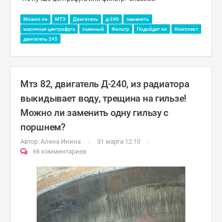
Можно ли
МТЗ
Двигатель
д-240
заменить
масляная центрифуга
съемный
Фильтр
Подойдет ли
Комплект
двигатель 245
Мтз 82, двигатель Д-240, из радиатора
выкидывает воду, трещина на гильзе!
Можно ли заменить одну гильзу с
поршнем?
Автор:
Алена Инина
31 марта 12:10
66 комментариев