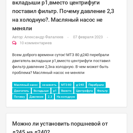
вкладыши р1,вместо центрифуги
поставил фильтр. Почему давление 2,3
на холодную?. Масляный насос не
меняли
Автор:
Александр Фалалеев
07 февраля 2023
10 комментариев
Всем доброго времени суток! МТЗ 80 д240 перебрали
двигатель вкладыши р1,вместо центрифуги поставил
фильтр давление 2,3на холодную. В чем может быть
проблема? Масляный насос не меняли
Масляный насос
не менять
МТЗ 80
д-240
Перебрали
Двигатель
Вкладыши
р1
Вместо
Центрифуга
Фильтр
Почему
Давление
2.3
На холодную
Можно ли установить поршневой от
д245 на д240?