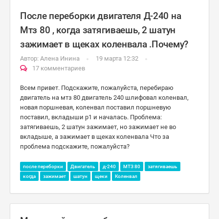
После переборки двигателя Д-240 на
Мтз 80 , когда затягиваешь, 2 шатун
зажимает в щеках коленвала .Почему?
Автор:
Алена Инина
19 марта 12:32
17 комментариев
Всем привет. Подскажите, пожалуйста, перебираю
двигатель на мтз 80 двигатель 240 шлифовал коленвал,
новая поршневая, коленвал поставил поршневую
поставил, вкладыши р1 и началась. Проблема:
затягиваешь, 2 шатун зажимает, но зажимает не во
вкладыше, а зажимает в щеках коленвала Что за
проблема подскажите, пожалуйста?
после переборки
Двигатель
д-240
МТЗ 80
затягиваешь
когда
зажимает
шатун
щеки
Коленвал