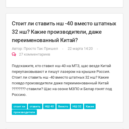
Стоит ли ставить нш -40 вместо штатных
32 нш? Какие производители, даже
переименованный Китай?
Автор:
Просто Так Пришел
22 марта 14:20
27 комментариев
Подскажите, кто ставил нш-40 на МТЗ, щас везде Китай
переупаковывают и пишут лазером на крышке Россия.
Стоит ли ставить нш -40 вместо штатных 32 нш? Какие
псевдо производители даже переименованный Китай
???????? ставили? Щас на озоне МЗПО и Белар гонят под
Россию.
стоит ли
ставить
НШ 40
Вместо
НШ 32
Какие
производители