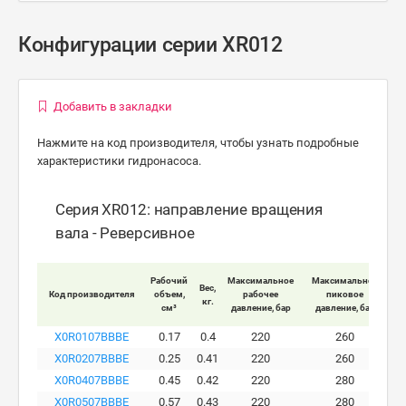
Конфигурации серии XR012
Добавить в закладки
Нажмите на код производителя, чтобы узнать подробные
характеристики гидронасоса.
Серия XR012: направление вращения
вала - Реверсивное
Мак
Рабочий
Максимальное
Максимальное
Вес,
Код производителя
объем,
рабочее
пиковое
кг.
вра
см³
давление, бар
давление, бар
X0R0107BBBE
0.17
0.4
220
260
X0R0207BBBE
0.25
0.41
220
260
X0R0407BBBE
0.45
0.42
220
280
X0R0507BBBE
0.57
0.43
220
280