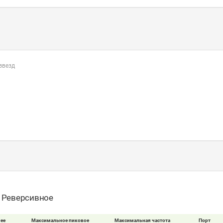
 звезд
- Реверсивное
ее
Максимальное пиковое
Максимальная частота
Порт