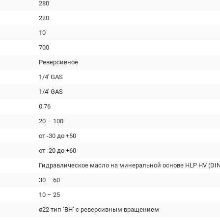
280
220
10
700
Реверсивное
1/4' GAS
1/4' GAS
0.76
20 – 100
от -30 до +50
от -20 до +60
Гидравлическое масло на минеральной основе HLP HV (DIN
30 – 60
10 – 25
ø22 тип ‘BH’ с реверсивным вращением