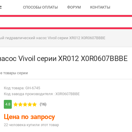
СПОСОБЫ ОПЛАТЫ
ФОРУМ
КОНТАКТЫ
й гидравлический насос Vivoil серии XR012 X0R0607BBBE
асос Vivoil серии XR012 X0R0607BBBE
е товары серии
Код товара: GH-6745
Код завода производителя : X0R0607BBBE
4.8
(16)
Цена по запросу
22 человекa купили этот товар