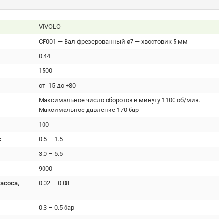
VIVOLO
CF001 — Вал фрезерованный ø7 — хвостовик 5 мм
0.44
1500
от -15 до +80
Максимальное число оборотов в минуту 1100 об/мин.
Максимальное давление 170 бар
100
с
0.5 – 1.5
3.0 – 5.5
9000
асоса,
0.02 – 0.08
0.3 – 0.5 бар