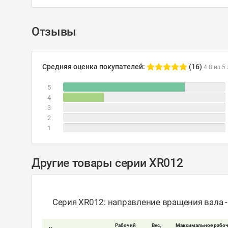
Отзывы
Средняя оценка покупателей:
(16)
4.8 из 5
5
4
3
2
1
Другие товары серии XR012
Серия XR012: направление вращения вала 
Рабочий
Вес,
Максимальное рабоч