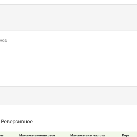
везд
- Реверсивное
ее
Максимальное пиковое
Максимальная частота
Порт