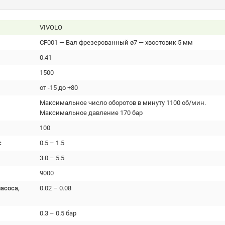
VIVOLO
CF001 — Вал фрезерованный ø7 — хвостовик 5 мм
0.41
1500
от -15 до +80
Максимальное число оборотов в минуту 1100 об/мин.
Максимальное давление 170 бар
100
с
0.5 – 1.5
3.0 – 5.5
9000
асоса,
0.02 – 0.08
0.3 – 0.5 бар