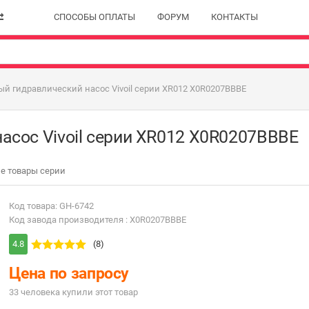
СПОСОБЫ ОПЛАТЫ
ФОРУМ
КОНТАКТЫ
й гидравлический насос Vivoil серии XR012 X0R0207BBBE
асос Vivoil серии XR012 X0R0207BBBE
е товары серии
Код товара: GH-6742
Код завода производителя : X0R0207BBBE
4.8
(8)
Цена по запросу
33 человекa купили этот товар