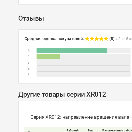
Отзывы
Средняя оценка покупателей:
(8)
4.8 из 5 з
5
4
3
2
1
Другие товары серии XR012
Серия XR012: направление вращения вала 
Рабочий
Вес,
Максимальное рабоч