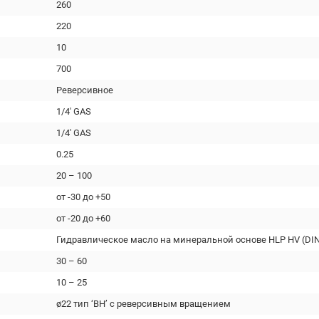
260
220
10
700
Реверсивное
1/4' GAS
1/4' GAS
0.25
20 – 100
от -30 до +50
от -20 до +60
Гидравлическое масло на минеральной основе HLP HV (DIN
30 – 60
10 – 25
ø22 тип ‘BH’ с реверсивным вращением