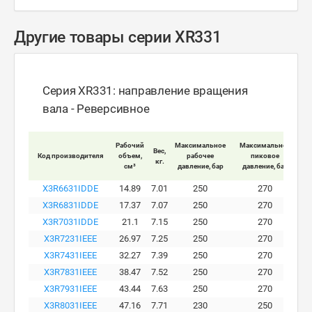
Другие товары серии XR331
Серия XR331: направление вращения
вала - Реверсивное
Мак
Рабочий
Максимальное
Максимальное
Вес,
Код производителя
объем,
рабочее
пиковое
кг.
вра
см³
давление, бар
давление, бар
X3R6631IDDE
14.89
7.01
250
270
X3R6831IDDE
17.37
7.07
250
270
X3R7031IDDE
21.1
7.15
250
270
X3R7231IEEE
26.97
7.25
250
270
X3R7431IEEE
32.27
7.39
250
270
X3R7831IEEE
38.47
7.52
250
270
X3R7931IEEE
43.44
7.63
250
270
X3R8031IEEE
47.16
7.71
230
250