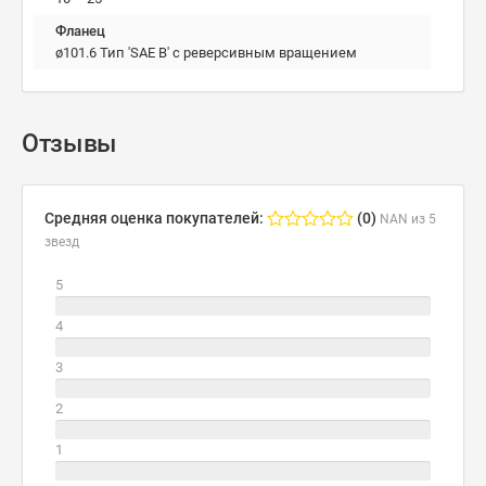
Фланец
ø101.6 Тип 'SAE B' с реверсивным вращением
Отзывы
Средняя оценка покупателей:
(0)
NAN из 5
звезд
5
4
3
2
1