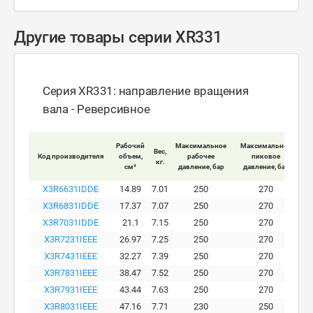
Другие товары серии XR331
Серия XR331: направление вращения
вала - Реверсивное
Мак
Рабочий
Максимальное
Максимальное
Вес,
Код производителя
объем,
рабочее
пиковое
кг.
вра
см³
давление, бар
давление, бар
X3R6631IDDE
14.89
7.01
250
270
X3R6831IDDE
17.37
7.07
250
270
X3R7031IDDE
21.1
7.15
250
270
X3R7231IEEE
26.97
7.25
250
270
X3R7431IEEE
32.27
7.39
250
270
X3R7831IEEE
38.47
7.52
250
270
X3R7931IEEE
43.44
7.63
250
270
X3R8031IEEE
47.16
7.71
230
250