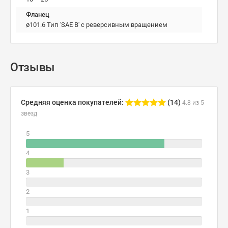
Фланец
ø101.6 Тип 'SAE B' с реверсивным вращением
Отзывы
Средняя оценка покупателей:
(14)
4.8 из 5
звезд
5
4
3
2
1